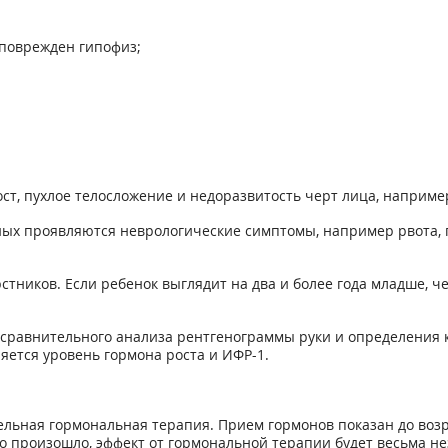
 поврежден гипофиз;
ст, пухлое телосложение и недоразвитость черт лица, например
ных проявляются неврологические симптомы, например рвота, 
стников. Если ребенок выглядит на два и более года младше, ч
равнительного анализа рентгенограммы руки и определения ко
няется уровень гормона роста и ИФР-1.
льная гормональная терапия. Прием гормонов показан до возр
 это произошло, эффект от гормональной терапии будет весьма 