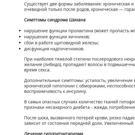
Существует две формы заболевания: хроническая и 
очевидной только после родов, хроническая — гора
Симптомы синдрома Шихана
нарушение функции пролактина (может пропасть мо
нарушение функции яичников;
сбои в работе щитовидной железы;
дисфункция надпочечников.
При наиболее тяжелой степени послеродового некр
желание (либидо), пропадают волосы в подмышечны
время секса.
Дополнительные симптомы: усталость, увеличение в
хронической гипотонии с обмороками, неспособнос
восприимчивость к инсулину.
В самых опасных случаях количество тканей гипофи
признаки несахарного диабета - жажда, потреблен
После шока, вызванного потерей крови, резко пада
зависит от состояния передней доли. Увеличенный 
Лечение гипопитуитаризма