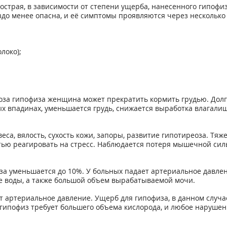
острая, в зависимости от степени ущерба, нанесенного гипофи
здо менее опасна, и её симптомы проявляются через несколько
локо);
оза гипофиза женщина может прекратить кормить грудью. Долго
х впадинах, уменьшается грудь, снижается выработка влагали
еса, вялость, сухость кожи, запоры, развитие гипотиреоза. Тя
тью реагировать на стресс. Наблюдается потеря мышечной си
за уменьшается до 10%. У больных падает артериальное давлени
ие воды, а также большой объем вырабатываемой мочи.
ет артериальное давление. Ущерб для гипофиза, в данном слу
гипофиз требует большего объема кислорода, и любое нарушени