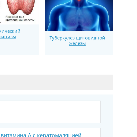
мический
тинизм
Туберкулез щитовидной
железы
 витамина A с кератомаляцией