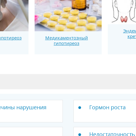
Энде
кре
Медикаментозный
ипотиреоз
гипотиреоз
ричины нарушения
Гормон роста
Недостаточность