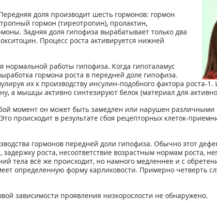
 Передняя доля производит шесть гормонов: гормон
отропный гормон (тиреотропин), пролактин,
оны. Задняя доля гипофиза вырабатывает только два
 окситоцин. Процесс роста активируется нижней
я нормальной работы гипофиза. Когда гипоталамус
выработка гормона роста в передней доле гипофиза.
мулируя их к производству инсулин-подобного фактора роста-1. 
лину, а мышцы активно синтезируют белок (материал для активн
юбой момент он может быть замедлен или нарушен различными ф
Это происходит в результате сбоя рецепторных клеток-приемн
одства гормонов передней доли гипофиза. Обычно этот дефект 
 задержку роста, несоответствие возрастным нормам роста, не
ий тела всё же происходит, но намного медленнее и с обрете
меет определенную форму карликовости. Примерно четверть с
овой зависимости проявления низкорослости не обнаружено.