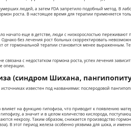
в умерших людей, а затем FDA запретило подобный метод. В ла
рмон роста. В настоящее время для терапии применяется тольк
ло начато еще в детстве, люди с низкорослостью переживают п
Однако без лечения рост больных скорректировать невозможно
ект от гормональной терапии становится менее выраженным. Те
е связана с недостатком гормона роста, успех лечения зависи
ле операции.
иза (синдром Шихана, пангипопит
х источниках известен под названиями: послеродовой пангипо
в влияет на функцию гипофиза, что приводит к появлению мат
ипофизу, а значит и в целом количество кислорода, поступающе
аются некрозу. Таким образом, снижается производство гормо
аза). В этот период железа особенно уязвима для шока, и имен