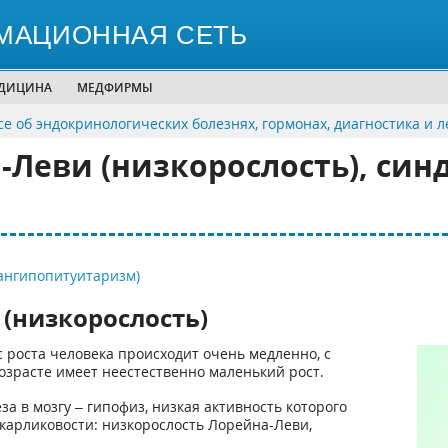
МАЦИОННАЯ СЕТЬ
ЕДИЦИНА
МЕДФИРМЫ
се об эндокринологических болезнях, гормонах, диагностика и 
-Леви (низкорослость), син
ангипопитуитаризм)
(низкорослость)
 роста человека происходит очень медленно, с
возрасте имеет неестественно маленький рост.
а в мозгу – гипофиз, низкая активность которого
карликовости: низкорослость Лорейна-Леви,