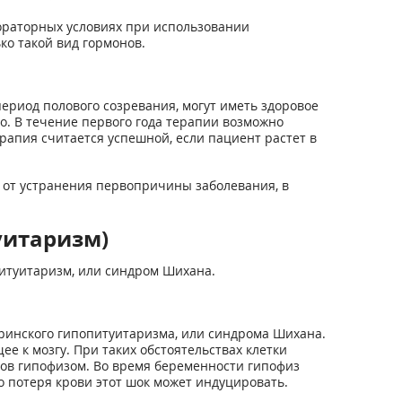
бораторных условиях при использовании
о такой вид гормонов.
ериод полового созревания, могут иметь здоровое
. В течение первого года терапии возможно
рапия считается успешной, если пациент растет в
т от устранения первопричины заболевания, в
уитаризм)
питуитаризм, или синдром Шихана.
еринского гипопитуитаризма, или синдрома Шихана.
е к мозгу. При таких обстоятельствах клетки
нов гипофизом. Во время беременности гипофиз
но потеря крови этот шок может индуцировать.