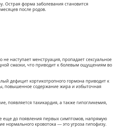
зу. Острая форма заболевания становится
 месяцев после родов.
 не наступает менструация, пропадает сексуальное
щной смазки, что приводит к болевым ощущениям во
желый дефицит кортикотропного гормона приводит к
лы, повышенное содержание жира и избыточная
е, появляется тахикардия, а также гипогликемия,
чае еще до появления первых симптомов, напрямую
е нормального кровотока — это угроза гипофизу.