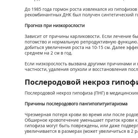
До 1985 года гормон роста извлекался из гипофизо
рекомбинантных ДНК был получен синтетический го
Прогноз при низкорослости
Зависит от причины карликовости. Если лечение бы
потомство и нормальную репродуктивную функцию. 
добиться увеличения роста на 10-15 см. Далее эфф
среднем на 2 см в год.
Если низкорослость вызвана другими причинами и н
частности, удаления опухоли и восстановления пос
Послеродовой некроз гипоф
Послеродовой некроз гипофиза (ПНГ) в медицински
Причины послеродового пангипопитуитаризма
Чрезмерная потеря крови во время или после родо
Обширное кровотечение уменьшает приток крови к г
гипофиза могут быть повреждены, или даже подверг
увеличивается в размерах (может увеличиться в 2 р