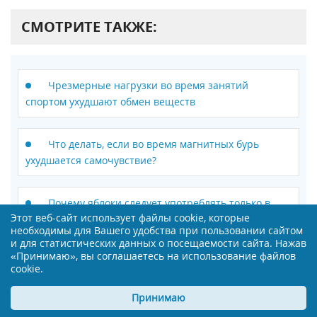
СМОТРИТЕ ТАКЖЕ:
Чрезмерные нагрузки во время занятий
спортом ухудшают обмен веществ
Что делать, если во время магнитных бурь
ухудшается самочувствие?
Почему яблоки следует употреблять только в
Этот веб-сайт использует файлы cookie, которые
первой половине дня?
необходимы для Вашего удобства при пользовании сайтом
и для статистических данных о посещаемости сайта. Нажав
«Принимаю», вы соглашаетесь на использование файлов
Малоподвижный образ жизни каждый год
cookie.
приводит к смерти 5 млн людей
Принимаю