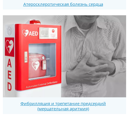
Атеросклеротическая болезнь сердца
Фибрилляция и трепетание предсердий
(мерцательная аритмия)