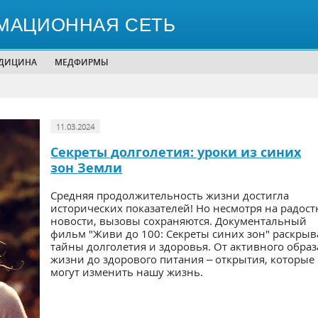
МАЦИОННАЯ СЕТЬ
ЕДИЦИНА
МЕДФИРМЫ
11.03.2024
Секреты долголетия: уроки из синих
зон Земли
Средняя продолжительность жизни достигла
исторических показателей! Но несмотря на радос
новости, вызовы сохраняются. Документальный
фильм "Живи до 100: Секреты синих зон" раскрыв
тайны долголетия и здоровья. От активного образ
жизни до здорового питания – открытия, которые
могут изменить нашу жизнь.