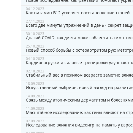
Новое исследование: как фантазии помогают укре
04.12.2023
Как витамин B12 ускоряет восстановление тканей
27.11.2023
Всего две минуты упражнений в день - секрет защ
30.10.2023
Долгий COVID: как диета может облегчить симптом
25.10.2023
Новый способ борьбы с остеоартритом рук: метотр
04.10.2023
Кардионагрузки и силовые тренировки улучшают ко
02.10.2023
Стабильный вес в пожилом возрасте заметно влия
18.09.2023
Искусственный эмбрион: новый взгляд на развити
14.09.2023
Связь между атопическим дерматитом и болезням
11.09.2023
Масштабное исследование: как гены влияют на стр
07.09.2023
Исследование влияния видеоигр на память у взро