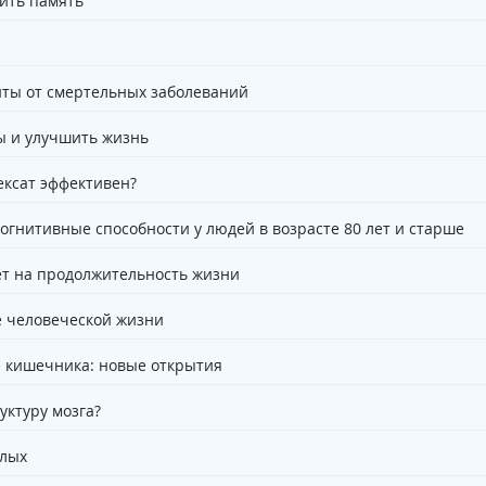
пить память
иты от смертельных заболеваний
ы и улучшить жизнь
ексат эффективен?
гнитивные способности у людей в возрасте 80 лет и старше
ет на продолжительность жизни
е человеческой жизни
и кишечника: новые открытия
уктуру мозга?
слых