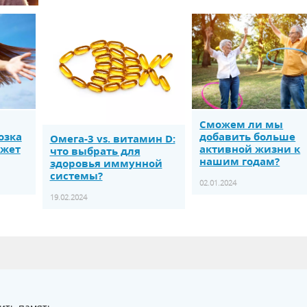
Сможем ли мы
озка
добавить больше
Омега-3 vs. витамин D:
ожет
активной жизни к
что выбрать для
нашим годам?
здоровья иммунной
системы?
02.01.2024
19.02.2024