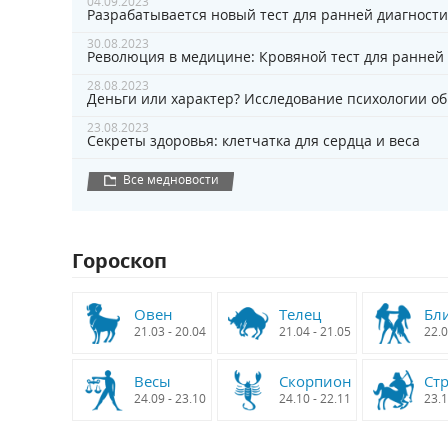
04.09.2023
Разрабатывается новый тест для ранней диагности
30.08.2023
Революция в медицине: Кровяной тест для ранней
28.08.2023
Деньги или характер? Исследование психологии о
23.08.2023
Секреты здоровья: клетчатка для сердца и веса
Все медновости
Гороскоп
Овен
Телец
Бл
21.03 - 20.04
21.04 - 21.05
22.0
Весы
Скорпион
Ст
24.09 - 23.10
24.10 - 22.11
23.1