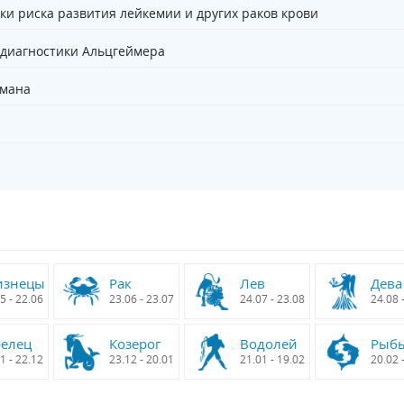
ки риска развития лейкемии и других раков крови
 диагностики Альцгеймера
бмана
изнецы
Рак
Лев
Дева
5 - 22.06
23.06 - 23.07
24.07 - 23.08
24.08 
релец
Козерог
Водолей
Рыб
1 - 22.12
23.12 - 20.01
21.01 - 19.02
20.02 