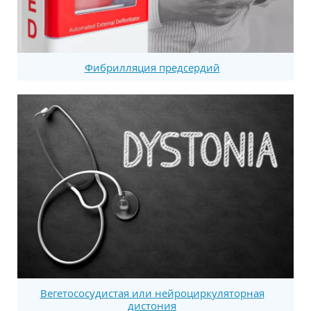
Фибрилляция предсердий
Вегетососудистая или нейроциркуляторная
дистония