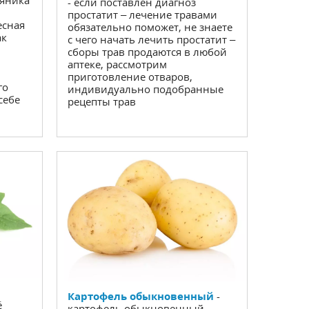
- если поставлен диагноз
простатит – лечение травами
есная
обязательно поможет, не знаете
ак
с чего начать лечить простатит –
сборы трав продаются в любой
аптеке, рассмотрим
приготовление отваров,
го
индивидуально подобранные
себе
рецепты трав
Картофель обыкновенный
-
ё
картофель обыкновенный —