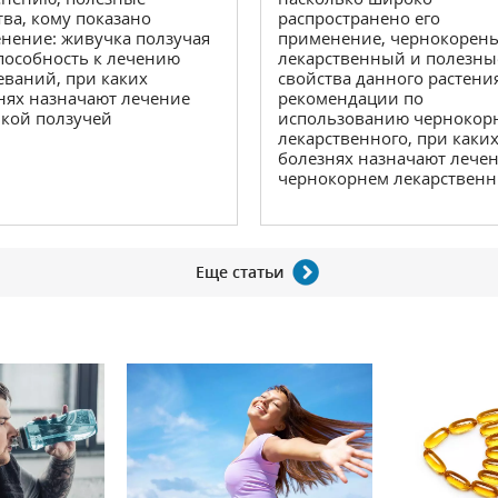
распространено его
тва, кому показано
применение, чернокорен
нение: живучка ползучая
лекарственный и полезны
способность к лечению
свойства данного растени
еваний, при каких
рекомендации по
нях назначают лечение
использованию чернокор
кой ползучей
лекарственного, при каки
болезнях назначают лече
чернокорнем лекарствен
Еще статьи