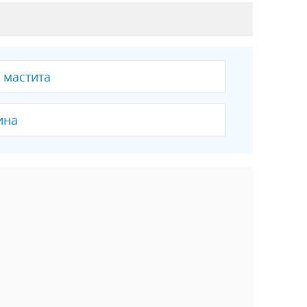
 мастита
ина