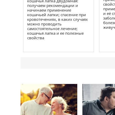
кошачья лапка двудомная:
свойс
получаем рекомендации и
приме
начинаем применение
и её 
кошачьей лапки; спасение при
забол
кровотечениях, в каких случаях
болез
можно проводить
живуч
самостоятельное лечение;
кошачья лапка и ее полезные
свойства