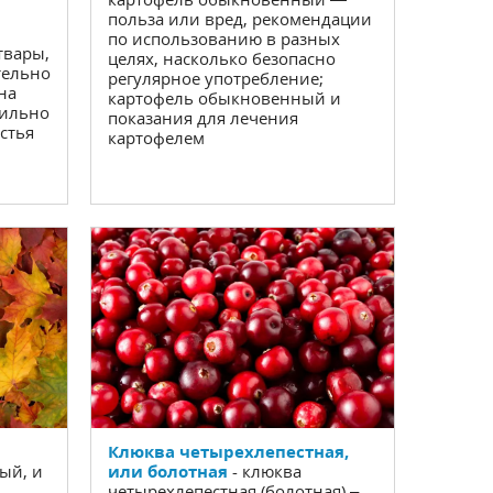
польза или вред, рекомендации
по использованию в разных
твары,
целях, насколько безопасно
тельно
регулярное употребление;
на
картофель обыкновенный и
вильно
показания для лечения
истья
картофелем
Клюква четырехлепестная,
ый, и
или болотная
- клюква
четырехлепестная (болотная) –