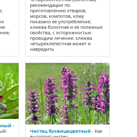
рекомендации по
;
приготовлению отваров,
морсов, компотов, кому
ых
показано ее употребление;
нях
клюква болотная и ее полезные
ние;
свойства, с осторожностью
проводим лечение: клюква
четырехлепестная может и
навредить
нный
-
Чистец буквицецветный
- Как
ый:
выглядит чистец