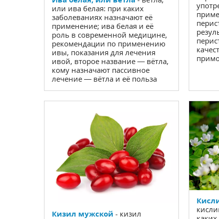
употр
или ива белая: при каких
приме
заболеваниях назначают её
перист
применение; ива белая и её
резул
роль в современной медицине,
перис
рекомендации по применению
качес
ивы, показания для лечения
примо
ивой, второе название — вётла,
кому назначают пассивное
лечение — вётла и её польза
Кисл
кисли
Кизил мужской
- кизил
каких