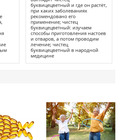
буквицецветный и где он растёт,
при каких заболеваниях
ь
рекомендовано его
е
применение; чистец
я,
буквицецветный: изучаем
способы приготовления настоев
ня
и отваров, а потом проводим
х
лечение; чистец
ние
буквицецветный в народной
ным
медицине