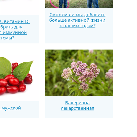
Сможем ли мы добавить
больше активной жизни
s. витамин D:
к нашим годам?
брать для
я иммунной
стемы?
Валериана
 мужской
лекарственная