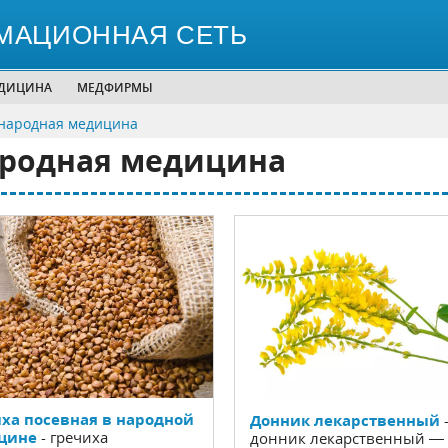
МАЦИОННАЯ СЕТЬ
ЕДИЦИНА
МЕДФИРМЫ
народная медицина
ародная медицина
ха посевная в народной
Донник лекарственный
цине
- гречиха
донник лекарственный —