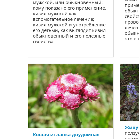
мужской, или обыкновенный:
приме
кому показано его применение,
обыкн
кизил мужской как
свойст
вспомогательное лечение;
прово
кизил мужской и употребление
лечен
его детьми, как выглядит кизил
обыкн
обыкновенный и его полезные
что в
свойства
Живу
ползу
Кошачья лапка двудомная
-
приме