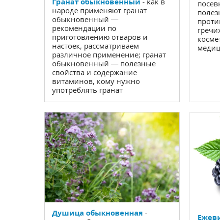
Гранат обыкновенный
- как в
посев
народе применяют гранат
полез
обыкновенный —
проти
рекомендации по
гречи
приготовлению отваров и
косме
настоек, рассматриваем
меди
различное применение; гранат
обыкновенный — полезные
свойства и содержание
витаминов, кому нужно
употреблять гранат
Душица обыкновенная
-
Ежеви