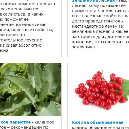
еваниях поможет ежевика
лесная: кому показано её
: рекомендации по
применение; земляника л
вке листьев, в каких
и её полезные свойства, к
ях поможет её
долго проводится столь
нение; ежевика сизая:
нестандартное лечение;
ания, полезные свойства,
земляника лесная и как её
 ли начинать
заготовить для длительно
тоятельное лечение —
хранения, что содержит в 
ка сизая абсолютно
земляника
асна
хое перистое
- каланхое
Калина обыкновенная
-
тое – рекомендации по
калина обыкновенная и е