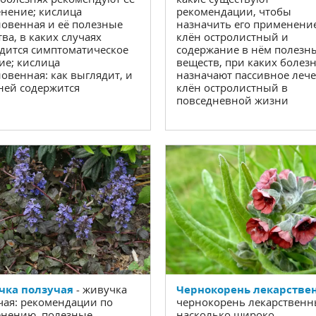
рекомендации, чтобы
нение; кислица
назначить его применение
овенная и её полезные
клён остролистный и
ва, в каких случаях
содержание в нём полезн
дится симптоматическое
веществ, при каких болез
ие; кислица
назначают пассивное лече
овенная: как выглядит, и
клён остролистный в
 ней содержится
повседневной жизни
Чернокорень лекарстве
чка ползучая
- живучка
чернокорень лекарственн
чая: рекомендации по
насколько широко
нению, полезные