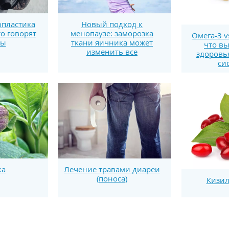
пластика
Новый подход к
то говорят
менопаузе: заморозка
Омега-3 v
ты
ткани яичника может
что вы
изменить все
здоровь
си
ка
Лечение травами диареи
(поноса)
Кизил