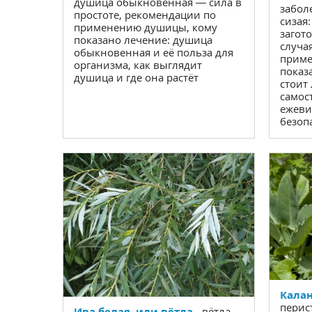
душица обыкновенная — сила в
забол
простоте, рекомендации по
сизая
применению душицы, кому
загото
показано лечение: душица
случа
обыкновенная и её польза для
приме
организма, как выглядит
показ
душица и где она растёт
стоит
самос
ежеви
безоп
Калан
перис
Ива белая, или вётла
- вётла,