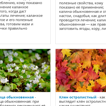
еблению, кому показано
полезные свойства, кому
нение каланхое
показано её применение;
ого, когда даст
калина обыкновенная и о
ьтаты лечение; каланхое
настои, снадобья, как дли
тое и его полезные
проводится лечение; кали
тва, готовим мази и
обыкновенная — как пра
чки правильно
заготовить ягоды, кору, л
Клен остролистный
- как
ица обыкновенная
-
выглядит клён остролистн
ца обыкновенная: при
какие существуют
 болезнях рекомендуют её