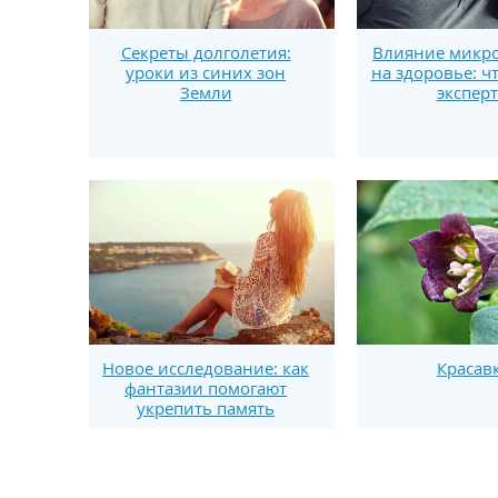
Секреты долголетия:
Влияние микро
уроки из синих зон
на здоровье: ч
Земли
экспер
Новое исследование: как
Красав
фантазии помогают
укрепить память