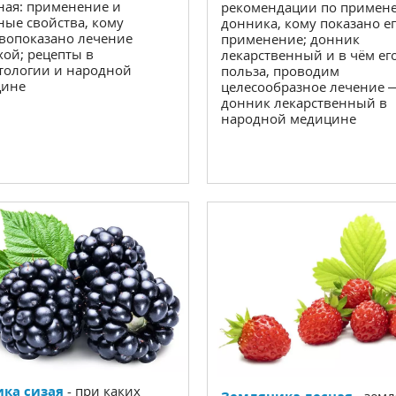
ная: применение и
рекомендации по примен
ные свойства, кому
донника, кому показано е
вопоказано лечение
применение; донник
хой; рецепты в
лекарственный и в чём ег
тологии и народной
польза, проводим
цине
целесообразное лечение 
донник лекарственный в
народной медицине
ка сизая
- при каких
Земляника лесная
- зем