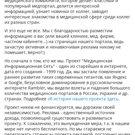
медицинского комьюнити, которое делает классный и
популярный медпортал, делится интересной
информацией, узнает новинки от коллег, заводит
интересные знакомства в медицинской сфере среди коллег
из разных стран.
И это еще не все. Мы с благодарностью разместим
информацию о вас (или вашей клинике, мед. фирме,
частном кабинете...) на страницах нашего портала, ведь
зачастую активная и ненавязчивая реклама никому не
помешает, верно?:)
Но сначала о том, кто же мы. Проект "Медицинская
Информационная Сеть" - один из старейших в интернете,
дата его создания - 1999 год. Да, мы застали появление и
раннее развитие таких современных гигантов, как Яндекс
и Google, безусловное доминирование в русскоязычном
интернете Rambler, мы видели взлеты и падения большого
количества медицинских порталов в России, Украине и др.
странах. Подробнее
об истории нашего проекта здесь
.
Проект никем не финансируется, мы дорожим своей
независимостью. Реклама - единственный источник
дохода, позволяющий существовать и развиваться
проекту. К сожалению, это вынужденная мера, т.к. в нашем
мире нет ничего бесплатного. Но мы стараемся не
перегружать страницы проекта рекламой, постоянно ищем