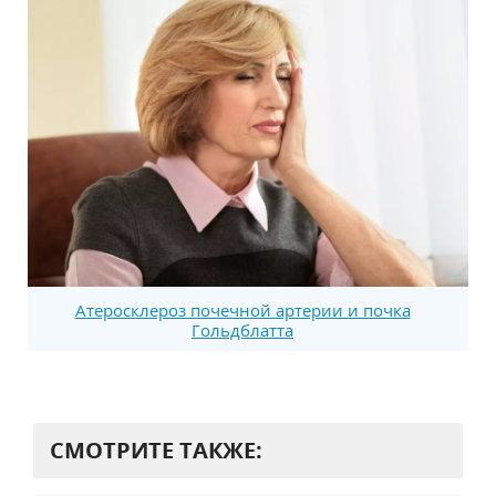
Атеросклероз почечной артерии и почка
Гольдблатта
СМОТРИТЕ ТАКЖЕ: