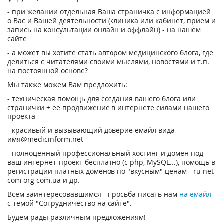
- при желании отдельная Ваша страничка с информацией
о Вас и Вашей деятельности (клиника или кабинет, прием и
запись на консультации онлайн и оффлайн) - на нашем
сайте
- а может вы хотите стать автором медицинского блога, где
делиться с читателями своими мыслями, новостями и т.п.
на постоянной основе?
Мы также можем Вам предложить:
- техническая помощь для создания вашего блога или
странички + ее продвижение в интернете силами нашего
проекта
- красивый и вызывающий доверие емайл вида
имя@medicinform.net
- полноценный профессиональный хостинг и домен под
ваш интернет-проект бесплатно (с php, MySQL...), помощь в
регистрации платных доменов по "вкусным" ценам - ru net
com org com.ua и др.
Всем заинтересовавшимся - просьба писать нам
на емайл
с темой "Сотрудничество на сайте".
Будем рады различным предложениям!