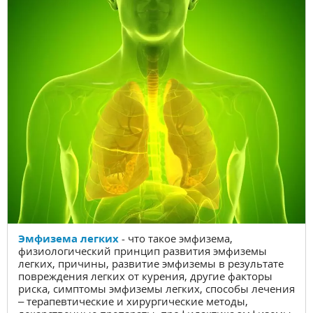
Эмфизема легких
- что такое эмфизема,
физиологический принцип развития эмфиземы
легких, причины, развитие эмфиземы в результате
повреждения легких от курения, другие факторы
риска, симптомы эмфиземы легких, способы лечения
– терапевтические и хирургические методы,