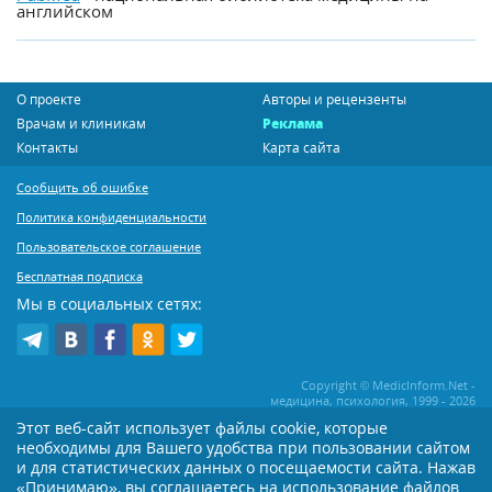
английском
О проекте
Авторы и рецензенты
Врачам и клиникам
Реклама
Контакты
Карта сайта
Сообщить об ошибке
Политика конфиденциальности
Пользовательское соглашение
Бесплатная подписка
Мы в социальных сетях:
Copyright © MedicInform.Net -
медицина, психология, 1999 - 2026
Этот веб-сайт использует файлы cookie, которые
необходимы для Вашего удобства при пользовании сайтом
Копирование или иное распространение статей нашего сайта строго
воспрещается. Копирование раздела "Новости" допускается при наличии
и для статистических данных о посещаемости сайта. Нажав
активной открытой для поисковиков ссылки на MedicInform.Net
«Принимаю», вы соглашаетесь на использование файлов