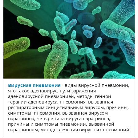
Вирусная пневмония
- виды вирусной пневмонии,
что такое аденовирус, пути заражения
аденовирусной пневмонией, методы генной
терапии аденовируса, пневмония, вызванная
респираторным синцитиальным вирусом, причины,
симптомы, пневмония, вызванная вирусом
парагриппа, четыре типа вируса парагриппа,
причины и симптомы пневмонии, вызванной
парагриппом, методы лечения вирусных пневмоний