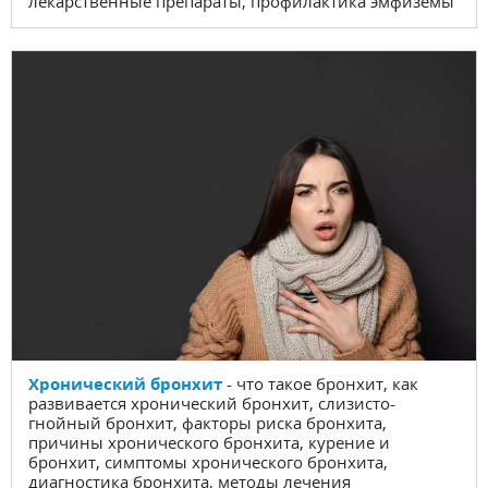
лекарственные препараты, профилактика эмфиземы
Хронический бронхит
- что такое бронхит, как
развивается хронический бронхит, слизисто-
гнойный бронхит, факторы риска бронхита,
причины хронического бронхита, курение и
бронхит, симптомы хронического бронхита,
диагностика бронхита, методы лечения