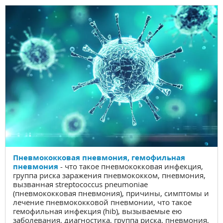
Пневмококковая пневмония, гемофильная
пневмония
- что такое пневмококковая инфекция,
группа риска заражения пневмококком, пневмония,
вызванная streptococcus pneumoniae
(пневмококковая пневмония), причины, симптомы и
лечение пневмококковой пневмонии, что такое
гемофильная инфекция (hib), вызываемые ею
заболевания, диагностика, группа риска, пневмония,