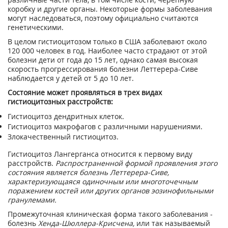
коробку и другие органы. Некоторые формы заболевания
могут наследоваться, поэтому официально считаются
генетическими.
В целом гистиоцитозом только в США заболевают около
120 000 человек в год. Наиболее часто страдают от этой
болезни дети от года до 15 лет, однако самая высокая
скорость прогрессирования болезни Леттерера-Сиве
наблюдается у детей от 5 до 10 лет.
Состояние может проявляться в трех видах
гистиоцитозных расстройств:
Гистиоцитоз дендритных клеток.
Гистиоцитоз макрофагов с различными нарушениями.
Злокачественный гистиоцитоз.
Гистиоцитоз Лангерганса относится к первому виду
расстройств.
Распространенной формой проявления этого
состояния является болезнь Леттерера-Сиве,
характеризующаяся одиночным или многоточечным
поражением костей или других органов эозинофильными
гранулемами.
Промежуточная клиническая форма такого заболевания -
болезнь
Хенда-Шюллера-Крисчена,
или так называемый