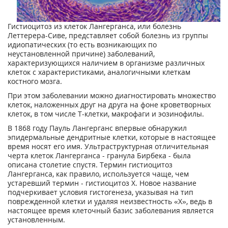
Гистиоцитоз из клеток Лангерганса, или болезнь
Леттерера-Сиве, представляет собой болезнь из группы
идиопатических (то есть возникающих по
неустановленной причине) заболеваний,
характеризующихся наличием в организме различных
клеток с характеристиками, аналогичными клеткам
костного мозга.
При этом заболевании можно диагностировать множество
клеток, наложенных друг на друга на фоне кроветворных
клеток, в том числе Т-клетки, макрофаги и эозинофилы.
В 1868 году Пауль Лангерганс впервые обнаружил
эпидермальные дендритные клетки, которые в настоящее
время носят его имя. Ультраструктурная отличительная
черта клеток Лангерганса - гранула Бирбека - была
описана столетие спустя. Термин гистиоцитоз
Лангерганса, как правило, используется чаще, чем
устаревший термин - гистиоцитоз Х. Новое название
подчеркивает условия гистогенеза, указывая на тип
поврежденной клетки и удаляя неизвестность «Х», ведь в
настоящее время клеточный базис заболевания является
установленным.