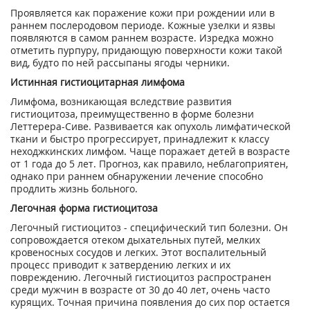
Проявляется как поражение кожи при рождении или в
раннем послеродовом периоде. Кожные узелки и язвы
появляются в самом раннем возрасте. Изредка можно
отметить пурпуру, придающую поверхности кожи такой
вид, будто по ней рассыпаны ягоды черники.
Истинная гистиоцитарная лимфома
Лимфома, возникающая вследствие развития
гистиоцитоза, преимущественно в форме болезни
Леттерера-Сиве. Развивается как опухоль лимфатической
ткани и быстро прогрессирует, принадлежит к классу
неходжкинских лимфом. Чаще поражает детей в возрасте
от 1 года до 5 лет. Прогноз, как правило, неблагоприятен,
однако при раннем обнаружении лечение способно
продлить жизнь больного.
Легочная форма гистиоцитоза
Легочный гистиоцитоз - специфический тип болезни. Он
сопровождается отеком дыхательных путей, мелких
кровеносных сосудов и легких. Этот воспалительный
процесс приводит к затвердению легких и их
повреждению. Легочный гистиоцитоз распространен
среди мужчин в возрасте от 30 до 40 лет, очень часто
курящих. Точная причина появления до сих пор остается