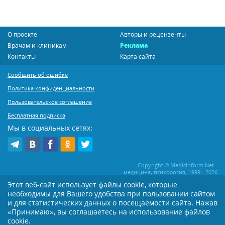
О проекте
Авторы и рецензенты
Врачам и клиникам
Реклама
Контакты
Карта сайта
Сообщить об ошибке
Политика конфиденциальности
Пользовательское соглашение
Бесплатная подписка
Мы в социальных сетях:
Copyright © MedicInform.Net -
медицина, психология, 1999 - 2026
Этот веб-сайт использует файлы cookie, которые
необходимы для Вашего удобства при пользовании сайтом
Копирование или иное распространение статей нашего сайта строго
воспрещается. Копирование раздела "Новости" допускается при наличии
и для статистических данных о посещаемости сайта. Нажав
активной открытой для поисковиков ссылки на MedicInform.Net
«Принимаю», вы соглашаетесь на использование файлов
cookie.
Материалы на сайте представлены в справочных целях. Редакция не всегда