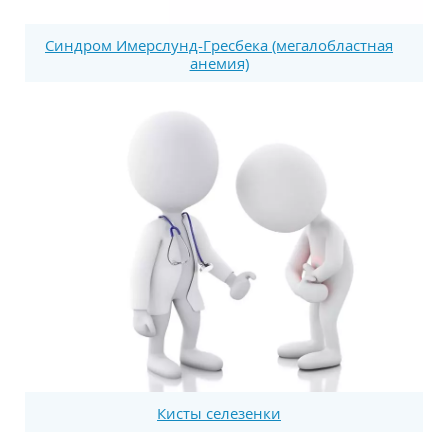
Синдром Имерслунд-Гресбека (мегалобластная
анемия)
Кисты селезенки