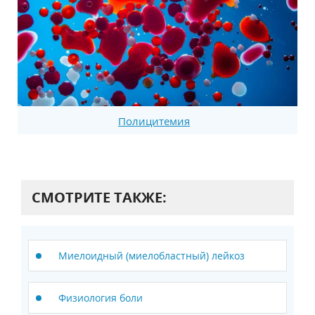
Полицитемия
СМОТРИТЕ ТАКЖЕ:
Миелоидный (миелобластный) лейкоз
Физиология боли