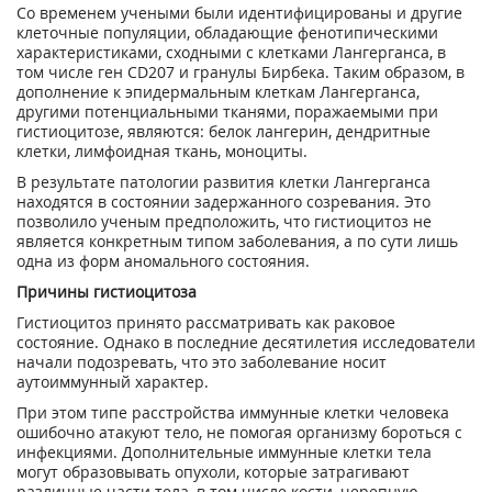
Со временем учеными были идентифицированы и другие
клеточные популяции, обладающие фенотипическими
характеристиками, сходными с клетками Лангерганса, в
том числе ген CD207 и гранулы Бирбека. Таким образом, в
дополнение к эпидермальным клеткам Лангерганса,
другими потенциальными тканями, поражаемыми при
гистиоцитозе, являются: белок лангерин, дендритные
клетки, лимфоидная ткань, моноциты.
В результате патологии развития клетки Лангерганса
находятся в состоянии задержанного созревания. Это
позволило ученым предположить, что гистиоцитоз не
является конкретным типом заболевания, а по сути лишь
одна из форм аномального состояния.
Причины гистиоцитоза
Гистиоцитоз принято рассматривать как раковое
состояние. Однако в последние десятилетия исследователи
начали подозревать, что это заболевание носит
аутоиммунный характер.
При этом типе расстройства иммунные клетки человека
ошибочно атакуют тело, не помогая организму бороться с
инфекциями. Дополнительные иммунные клетки тела
могут образовывать опухоли, которые затрагивают
различные части тела, в том числе кости, черепную