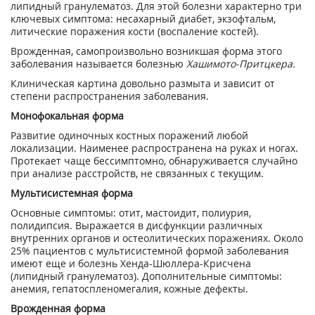
липидный гранулематоз. Для этой болезни характерно три
ключевых симптома: несахарный диабет, экзофтальм,
литические поражения кости (воспаление костей).
Врожденная, самопроизвольно возникшая форма этого
заболевания называется болезнью
Хашимото-Притцкера.
Клиническая картина довольно размыта и зависит от
степени распространения заболевания.
Монофокальная форма
Развитие одиночных костных поражений любой
локализации. Наименее распространена на руках и ногах.
Протекает чаще бессимптомно, обнаруживается случайно
при анализе расстройств, не связанных с текущим.
Мультисистемная форма
Основные симптомы: отит, мастоидит, полиурия,
полидипсия. Выражается в дисфункции различных
внутренних органов и остеолитических поражениях. Около
25% пациентов с мультисистемной формой заболевания
имеют еще и болезнь Хенда-Шюллера-Крисчена
(липидный гранулематоз). Дополнительные симптомы:
анемия, гепатоспленомегалия, кожные дефекты.
Врожденная форма