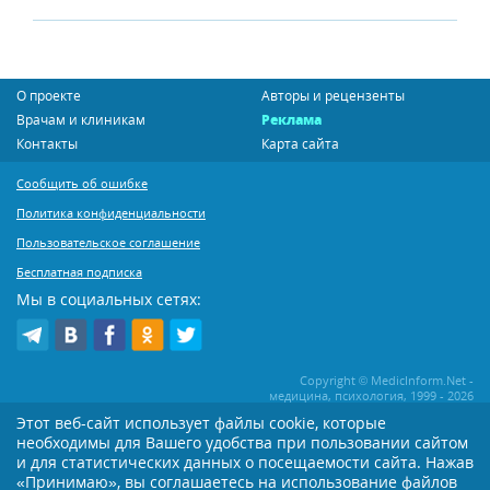
О проекте
Авторы и рецензенты
Врачам и клиникам
Реклама
Контакты
Карта сайта
Сообщить об ошибке
Политика конфиденциальности
Пользовательское соглашение
Бесплатная подписка
Мы в социальных сетях:
Copyright © MedicInform.Net -
медицина, психология, 1999 - 2026
Этот веб-сайт использует файлы cookie, которые
необходимы для Вашего удобства при пользовании сайтом
Копирование или иное распространение статей нашего сайта строго
воспрещается. Копирование раздела "Новости" допускается при наличии
и для статистических данных о посещаемости сайта. Нажав
активной открытой для поисковиков ссылки на MedicInform.Net
«Принимаю», вы соглашаетесь на использование файлов