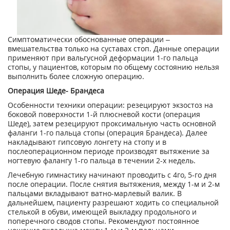
Симптоматически обоснованные операции –
вмешательства только на суставах стоп. Данные операции
применяют при вальгусной деформации 1-го пальца
стопы, у пациентов, которым по общему состоянию нельзя
выполнить более сложную операцию.
Операция Шеде- Брандеса
Особенности техники операции: резецируют экзостоз на
боковой поверхности 1-й плюсневой кости (операция
Шеде), затем резецируют проксимальную часть основной
фаланги 1-го пальца стопы (операция Брандеса). Далее
накладывают гипсовую лонгету на стопу и в
послеоперационном периоде производят вытяжение за
ногтевую фалангу 1-го пальца в течении 2-х недель.
Лечебную гимнастику начинают проводить с 4го, 5-го дня
после операции. После снятия вытяжения, между 1-м и 2-м
пальцами вкладывают ватно-марлевый валик. В
дальнейшем, пациенту разрешают ходить со специальной
стелькой в обуви, имеющей выкладку продольного и
поперечного сводов стопы. Рекомендуют постоянное