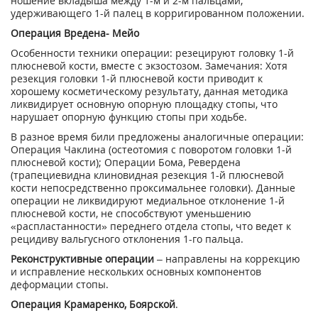
ношение вкладыша между 1-м и 2-м пальцами,
удерживающего 1-й палец в корригированном положении.
Операция Вредена- Мейо
Особенности техники операции: резецируют головку 1-й
плюсневой кости, вместе с экзостозом. Замечания: Хотя
резекция головки 1-й плюсневой кости приводит к
хорошему косметическому результату, данная методика
ликвидирует основную опорную площадку стопы, что
нарушает опорную функцию стопы при ходьбе.
В разное время били предложены аналогичные операции:
Операция Чаклина (остеотомия с поворотом головки 1-й
плюсневой кости); Операции Бома, Ревердена
(трапециевидна клиновидная резекция 1-й плюсневой
кости непосредственно проксимальнее головки). Данные
операции не ликвидируют медиальное отклонение 1-й
плюсневой кости, не способствуют уменьшению
«распластанности» переднего отдела стопы, что ведет к
рецидиву вальгусного отклонения 1-го пальца.
Реконструктивные операции
– направлены на коррекцию
и исправление нескольких основных компонентов
деформации стопы.
Операция Крамаренко, Боярской
.