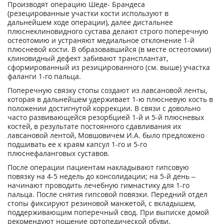
Производят операцию Шеде- Брандеса
(резецированные участки кости используют в
дальнейшем ходе операции), далее дистальнее
плюснеклиновидного сустава делают строго поперечную
остеотомию и устраняют медиальное отклонение 1-й
плюсневой кости. В образовавшийся (в месте остеотомии)
клиновидный дефект забивают трансплантат,
сформированный из резицированного (см. выше) участка
фаланги 1-го пальца.
Поперечную связку стопы создают из лавсановой ленты,
которая в дальнейшем удерживает 1-ю плюсневую кость в
положении достигнутой коррекции. В связи с довольно
часто развивающейся резорбцией 1-й и 5-й плюсневых
костей, в результате постоянного сдавливания их
лавсановой лентой, Мовшовичем И.А. было предложено
подшивать ее к краям капсул 1-го и 5-го
плюснефаланговых суставов.
После операции пациентам накладывают гипсовую
повязку на 4-5 недель до консолидации; на 5-й день –
начинают проводить лечебную гимнастику для 1-го
пальца. После снятия гипсовой повязки. Передний отдел
стопы фиксируют резиновой манжетой, с вкладышем,
поддерживающим поперечный свод. При выписке домой
рекомендуют ношение ортопедической обуви.