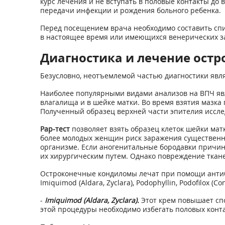
курс лечения и не вступать в половые контакты до
передачи инфекции и рождения больного ребенка.
Перед посещением врача необходимо составить спи
в настоящее время или имеющихся венерических заб
Диагностика и лечение ост
Безусловно, неотъемлемой частью диагностики явля
Наиболее популярными видами анализов на ВПЧ я
влагалища и в шейке матки. Во время взятия мазка
Полученный образец верхней части эпителия иссле
Рар-тест
позволяет взять образец клеток шейки матк
более молодых женщин риск заражения существенно 
организме. Если аногенитальные бородавки причин
их хирургическим путем. Однако повреждение ткане
Остроконечные кондиломы лечат при помощи антиб
Imiquimod (Aldara, Zyclara), Podophyllin, Podofilox (C
-
Imiquimod (Aldara, Zyclara).
Этот крем повышает спо
этой процедуры необходимо избегать половых конт