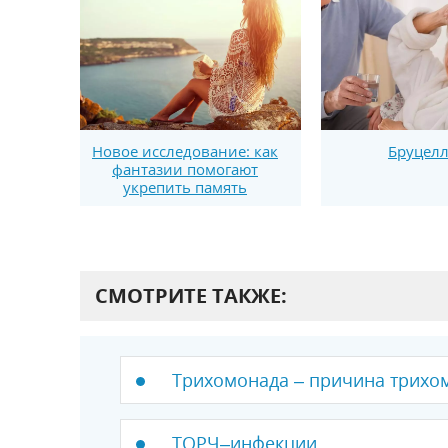
Новое исследование: как
Бруцелл
фантазии помогают
укрепить память
СМОТРИТЕ ТАКЖЕ:
Трихомонада – причина трихо
ТОРЧ–инфекции