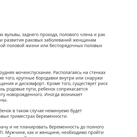
 вульвы, заднего прохода, полового члена и рак
тики развития раковых заболеваний женщинам
вной половой жизни или беспорядочных половых
рудняя мочеиспускание. Располагаясь на стенках
е того, крупные бородавки внутри или снаружи
ения и дискомфорт. Кроме того, существует риск
зь родовые пути, ребенок соприкасается
рту новорожденного. Иногда возникает
аны.
бенок в таком случае неминуемо будет
рвых триместрах беременности.
ачу и не планировать беременность до полного
ПП. Мужчине, как и женщине, необходимо пройти