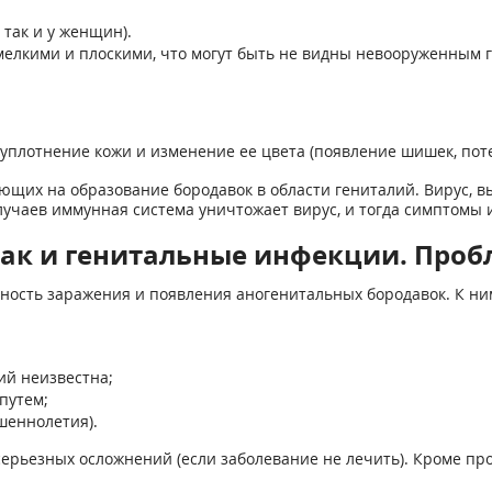
 так и у женщин).
елкими и плоскими, что могут быть не видны невооруженным г
уплотнение кожи и изменение ее цвета (появление шишек, поте
ющих на образование бородавок в области гениталий. Вирус, 
лучаев иммунная система уничтожает вирус, и тогда симптомы
Рак и генитальные инфекции. Проб
ость заражения и появления аногенитальных бородавок. К ним
ий неизвестна;
путем;
шеннолетия).
рьезных осложнений (если заболевание не лечить). Кроме про