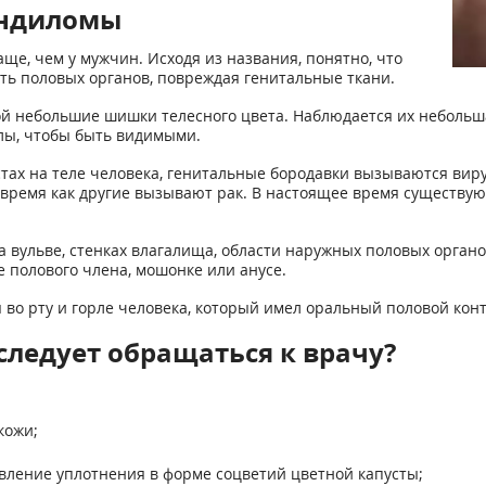
ондиломы
е, чем у мужчин. Исходя из названия, понятно, что
ть половых органов, повреждая генитальные ткани.
й небольшие шишки телесного цвета. Наблюдается их небольша
лы, чтобы быть видимыми.
естах на теле человека, генитальные бородавки вызываются в
о время как другие вызывают рак. В настоящее время сущест
вульве, стенках влагалища, области наружных половых органов 
е полового члена, мошонке или анусе.
 во рту и горле человека, который имел оральный половой кон
ледует обращаться к врачу?
кожи;
явление уплотнения в форме соцветий цветной капусты;