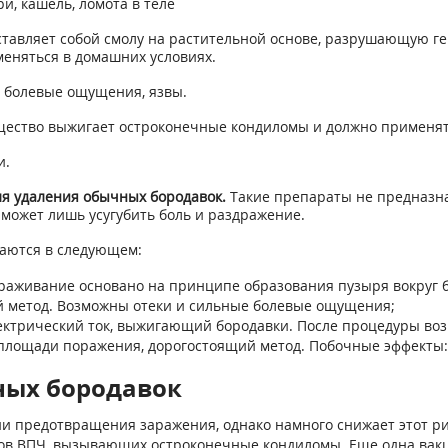
и, кашель, ломота в теле
ставляет собой смолу на растительной основе, разрушающую ге
меняться в домашних условиях.
, болевые ощущения, язвы.
щество выжигает остроконечные кондиломы и должно применят
и.
ля удаления обычных бородавок.
Такие препараты не предназна
может лишь усугубить боль и раздражение.
аются в следующем:
раживание основано на принципе образования пузыря вокруг бо
й метод. Возможны отеки и сильные болевые ощущения;
ктрический ток, выжигающий бородавки. После процедуры возн
лощади поражения, дорогостоящий метод. Побочные эффекты: 
ных бородавок
и предотвращения заражения, однако намного снижает этот ри
в ВПЧ, вызывающих остроконечные кондиломы. Еще одна вакци