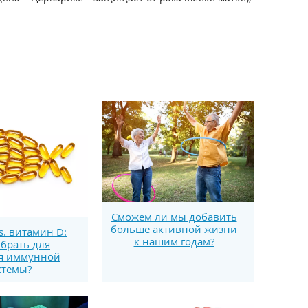
Сможем ли мы добавить
больше активной жизни
s. витамин D:
к нашим годам?
брать для
я иммунной
стемы?