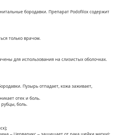
нитальные бородавки. Препарат Podofilox содержит
ься только врачом.
чены для использования на слизистых оболочках.
родавки. Пузырь отпадает, кожа заживает,
икает отек и боль.
рубцы, боль.
ск);
на – Церварикс – защищает от рака шейки матки);