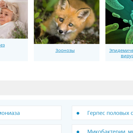
ез
Зоонозы
Эпидемиче
вирус
мониаза
Герпес половых 
Микобактерии, м