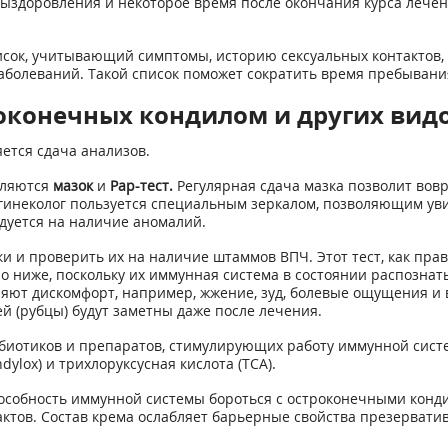
 выздоровления и некоторое время после окончания курса лечен
сок, учитывающий симптомы, историю сексуальных контактов,
олеваний. Такой список поможет сократить время пребывания 
роконечных кондилом и других вид
ется сдача анализов.
вляются
мазок
и
Pap-тест.
Регулярная сдача мазка позволит вов
 гинеколог пользуется специальным зеркалом, позволяющим уви
дуется на наличие аномалий.
и и проверить их на наличие штаммов ВПЧ. Этот тест, как прав
ниже, поскольку их иммунная система в состоянии распознать
яют дискомфорт, например, жжение, зуд, болевые ощущения и 
й (рубцы) будут заметны даже после лечения.
иотиков и препаратов, стимулирующих работу иммунной сист
ondylox) и трихлоруксусная кислота (ТСА).
собность иммунной системы бороться с остроконечными конди
актов. Состав крема ослабляет барьерные свойства презервати