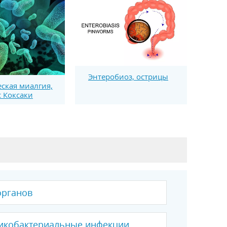
Энтеробиоз, острицы
ская миалгия,
 Коксаки
органов
икобактериальные инфекции