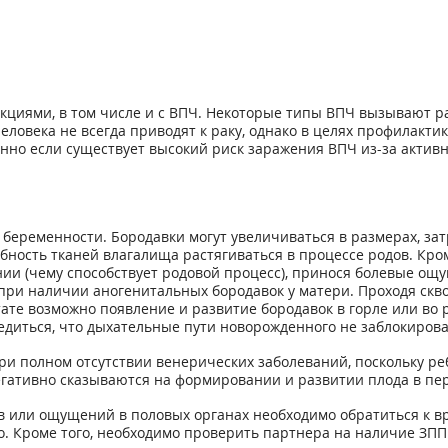
кциями, в том числе и с ВПЧ. Некоторые типы ВПЧ вызывают рак
еловека не всегда приводят к раку, однако в целях профилак
бенно если существует высокий риск заражения ВПЧ из-за акти
еременности. Бородавки могут увеличиваться в размерах, зат
ность тканей влагалища растягиваться в процессе родов. Кром
и (чему способствует родовой процесс), принося болевые ощущ
при наличии аногенитальных бородавок у матери. Проходя скво
ате возможно появление и развитие бородавок в горле или во 
едиться, что дыхательные пути новорожденного не заблокиров
ри полном отсутствии венерических заболеваний, поскольку ре
егативно сказываются на формировании и развитии плода в пе
 или ощущений в половых органах необходимо обратиться к вр
о. Кроме того, необходимо проверить партнера на наличие ЗП