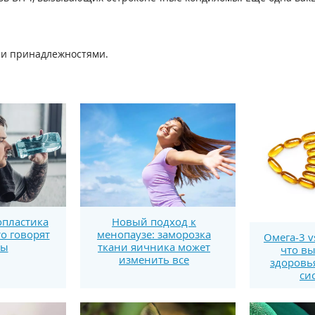
ми принадлежностями.
пластика
Новый подход к
то говорят
менопаузе: заморозка
Омега-3 v
ты
ткани яичника может
что вы
изменить все
здоровь
си