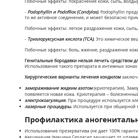
Побочные эффекты: покраснение кожи, сыпь, волдыр
-
Podophyllin и Podofilox (Condylox).
Podophyllin пред
то же активное соединение, и может безопасно при
Побочные эффекты: легкое раздражение кожи, сыпь
-
Трихлоруксусная кислота (ТСА).
Это химическое ве
Побочные эффекты: боль, жжение, раздражение кож
Генитальные бородавки нельзя лечить средством д
Использование такого препарата в интимных зонах 
Хирургические варианты лечения кондилом
заключ
замораживание жидким азотом
(криотерапия). Замо
появляется новая кожа. Криотерапия – болезненны
электрокоагуляция.
При процедуре используется эле
лазерные процедуры.
Используется при обширной п
Профилактика аногениталь
Использование презерватива (не дает 100% гаранти
вакцинация (вакцина Гардасил защищает от штаммо