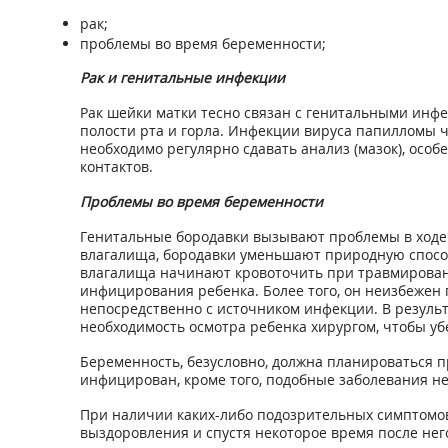
рак;
проблемы во время беременности;
Рак и генитальные инфекции
Рак шейки матки тесно связан с генитальными инфе
полости рта и горла. Инфекции вируса папилломы ч
необходимо регулярно сдавать анализ (мазок), осо
контактов.
Проблемы во время беременности
Генитальные бородавки вызывают проблемы в ходе б
влагалища, бородавки уменьшают природную способ
влагалища начинают кровоточить при травмировани
инфицирования ребенка. Более того, он неизбежен 
непосредственно с источником инфекции. В результ
необходимость осмотра ребенка хирургом, чтобы уб
Беременность, безусловно, должна планироваться п
инфицирован, кроме того, подобные заболевания н
При наличии каких-либо подозрительных симптомов
выздоровления и спустя некоторое время после нег