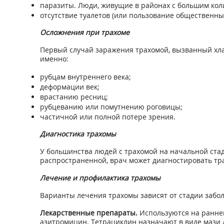
паразиты. Люди, живущие в районах с большим коли
отсутствие туалетов (или пользование общественны
Осложнения при трахоме
Первый случай заражения трахомой, вызванный хла
именно:
рубцам внутреннего века;
деформации век;
врастанию ресниц;
рубцеванию или помутнению роговицы;
частичной или полной потере зрения.
Диагностика трахомы
У большинства людей с трахомой на начальной стад
распространенной, врач может диагностировать тра
Лечение и профилактика трахомы
Варианты лечения трахомы зависят от стадии забо
Лекарственные препараты.
Используются на ранней
азитромицин. Тетрациклин назначают в виде мази дл