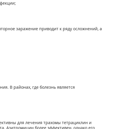
нфекции;
торное заражение приводит к ряду осложнений, а
ия. В районах, где болезнь является
ективны для лечения трахомы тетрациклин и
та. Азитромицин более эффективен, однако его