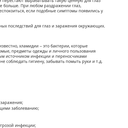
и перестают вырабатывать такую ценную для глаз
е больше. При любом раздражении глаз,
беспокоиться, если подобные симптомы появились у
ных последствий для глаз и заражения окружающих.
звестно, хламидии – это бактерии, которые
омые, предметы одежды и личного пользования
вным источником инфекции и переносчиками
е соблюдать гигиену, забывать помыть руки и т.д.
 заражения;
ющими заболеванию;
угрозой инфекции;