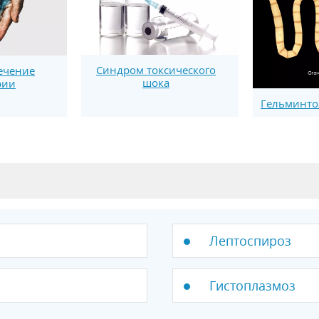
Синдром токсического
ечение
шока
рии
Гельминто
Лептоспироз
Гистоплазмоз