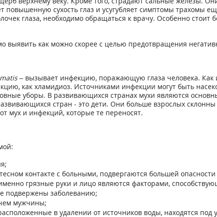
щерб верхнему веку. Кроме того, страдают сальные железы. Он
 повышенную сухость глаз и усугубляет симптомы трахомы ещ
очек глаза, необходимо обращаться к врачу. Особенно стоит 
имо выявить как можно скорее с целью предотвращения негатив
matis
– вызывает инфекцию, поражающую глаза человека. Как и
цию, как хламидиоз. Источниками инфекции могут быть насек
оловные уборы. В развивающихся странах мухи являются осно
азвивающихся стран - это дети. Они больше взрослых склонны н
от мух и инфекций, которые те переносят.
мой:
я;
тесном контакте с больными, подвергаются большей опасности
а именно грязные руки и лицо являются факторами, способству
олее подвержены заболеванию;
 чем мужчины;
 расположенные в удалении от источников воды, находятся под 