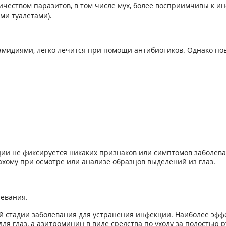
чеством паразитов, в том числе мух, более восприимчивы к и
ми туалетами).
мидиями, легко лечится при помощи антибиотиков. Однако пов
ии не фиксируется никаких признаков или симптомов заболеван
хому при осмотре или анализе образцов выделений из глаз.
левания.
 стадии заболевания для устранения инфекции. Наиболее эфф
я глаз, а азитромицин в виде средства по уходу за полостью р