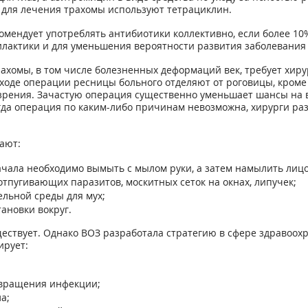
 для лечения трахомы используют тетрациклин.
мендует употреблять антибиотики коллективно, если более 10
актики и для уменьшения вероятности развития заболевания у 
ахомы, в том числе болезненных деформаций век, требует хир
ходе операции ресницы больного отделяют от роговицы, кроме
рения. Зачастую операция существенно уменьшает шансы на в
огда операция по каким-либо причинам невозможна, хирурги р
ают:
ачала необходимо вымыть с мылом руки, а затем намылить лицо
отпугивающих паразитов, москитных сеток на окнах, липучек;
льной среды для мух;
ановки вокруг.
ествует. Однако ВОЗ разработала стратегию в сфере здравоо
ирует:
твращения инфекции;
а;