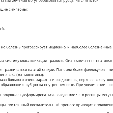
тствии лечения могут образоваться рубцы на слизистой.
ющие симптомы:
ей;
но болезнь прогрессирует медленно, и наиболее болезненные 
а систему классификации трахомы. Она включает пять этапов 
 развиваться на этой стадии. Пять или более фолликулов – 
его века (конъюнктивы);
аза больного очень заразны и раздражены, верхнее веко утолщ
образованию рубцов на внутреннем веке. При увеличении шрам
продолжает деформироваться, вследствие чего ресницы могут 
цы, постоянный воспалительный процесс приводит к появлению