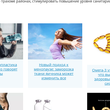
 трахоме районах, стимулировать повышение уровня санитари
пластика
Новый подход к
то говорят
менопаузе: заморозка
Омега-3 v
ты
ткани яичника может
что вы
изменить все
здоровь
си