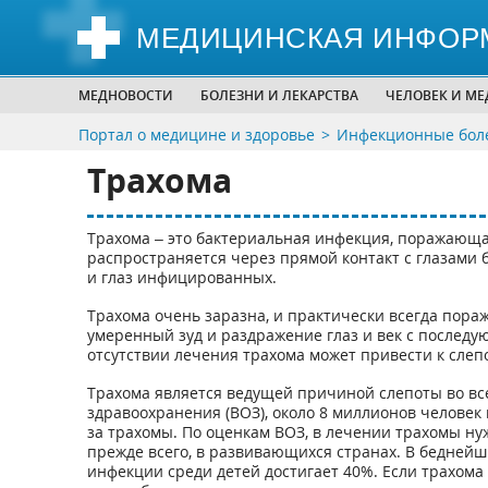
МЕДИЦИНСКАЯ ИНФОР
МЕДНОВОСТИ
БОЛЕЗНИ И ЛЕКАРСТВА
ЧЕЛОВЕК И М
Портал о медицине и здоровье
Инфекционные боле
Трахома
Трахома – это бактериальная инфекция, поражающа
распространяется через прямой контакт с глазами б
и глаз инфицированных.
Трахома очень заразна, и практически всегда пора
умеренный зуд и раздражение глаз и век с последу
отсутствии лечения трахома может привести к слепо
Трахома является ведущей причиной слепоты во в
здравоохранения (ВОЗ), около 8 миллионов человек
за трахомы. По оценкам ВОЗ, в лечении трахомы ну
прежде всего, в развивающихся странах. В бедней
инфекции среди детей достигает 40%. Если трахома