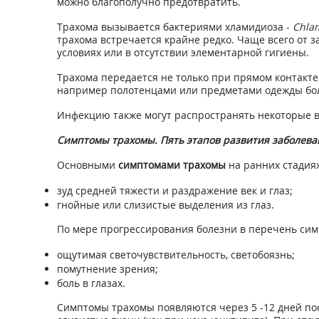
можно благополучно предотвратить.
Трахома вызывается бактериями хламидиоза -
Chlam
трахома встречается крайне редко. Чаще всего от
условиях или в отсутствии элементарной гигиены.
Трахома передается не только при прямом контакт
например полотенцами или предметами одежды бол
Инфекцию также могут распространять некоторые в
Симптомы трахомы. Пять этапов развития заболева
Основными
симптомами трахомы
на ранних стадиях
зуд средней тяжести и раздражение век и глаз;
гнойные или слизистые выделения из глаз.
По мере прогрессирования болезни в перечень си
ощутимая светочувствительность, светобоязнь;
помутнение зрения;
боль в глазах.
Симптомы трахомы появляются через 5 -12 дней по