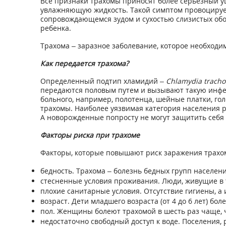
Все признаки трахомы приносят более серьезный у
увлажняющую жидкость. Такой симптом провоцирует
сопровождающемся зудом и сухостью слизистых обол
ребенка.
Трахома – заразное заболевание, которое необход
Как передается трахома?
Определенный подтип хламидий –
Chlamydia tracho
передаются половым путем и вызывают такую инфек
больного, например, полотенца, шейные платки, г
трахомы. Наиболее уязвимая категория населения р
А новорожденные попросту не могут защитить себя 
Факторы риска при трахоме
Факторы, которые повышают риск заражения трахо
бедность. Трахома – болезнь бедных групп населени
стесненные условия проживания. Люди, живущие в 
плохие санитарные условия. Отсутствие гигиены, 
возраст. Дети младшего возраста (от 4 до 6 лет) б
пол. Женщины болеют трахомой в шесть раз чаще,
недостаточно свободный доступ к воде. Поселения,