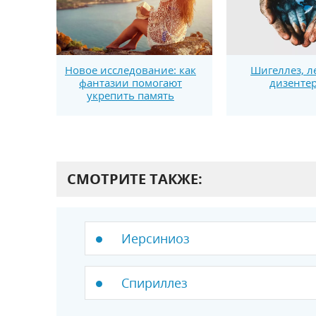
Новое исследование: как
Шигеллез, л
фантазии помогают
дизенте
укрепить память
СМОТРИТЕ ТАКЖЕ:
Иерсиниоз
Спириллез