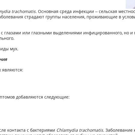
ydia trachomatis.
Основная среда инфекции – сельская местнос
 заболевания страдают группы населения, проживающие в усло
е с глазами или глазными выделениями инфицированного, но и
ьного.
иды мух.
ния
 являются:
мптомов добавляются следующие:
сле контакта с бактериями
Chlamydia trachomatis.
Заболевание 