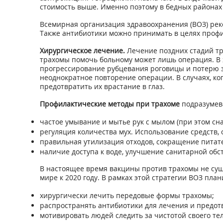
стоимость выше. Именно поэтому в бедных районах
Всемирная организация здравоохранения (ВОЗ) реко
Также антибиотики можно принимать в целях профил
Хирургическое лечение.
Лечение поздних стадий тр
трахомы помочь больному может лишь операция. В 
прогрессирование рубцевания роговицы и потерю з
неоднократное повторение операции. В случаях, к
предотвратить их врастание в глаз.
Профилактические методы при трахоме
подразумев
частое умывание и мытье рук с мылом (при этом сн
регуляция количества мух. Использование средств, 
правильная утилизация отходов, сокращение питате
наличие доступа к воде, улучшение санитарной обст
В настоящее время вакцины против трахомы не сущ
мире к 2020 году. В рамках этой стратегии ВОЗ план
хирургически лечить передовые формы трахомы;
распространять антибиотики для лечения и предо
мотивировать людей следить за чистотой своего тел