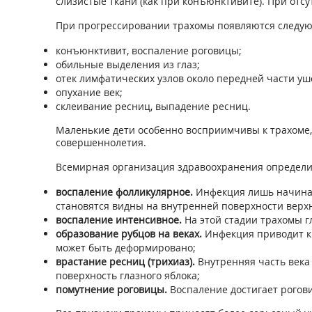
слизистые ткани (как при конъюнктивите). При отсу
При прогрессировании трахомы появляются следу
конъюнктивит, воспаление роговицы;
обильные выделения из глаз;
отек лимфатических узлов около передней части уш
опухание век;
склеивание ресниц, выпадение ресниц.
Маленькие дети особенно восприимчивы к трахоме, 
совершеннолетия.
Всемирная организация здравоохранения определил
воспаление фолликулярное.
Инфекция лишь начинает
становятся видны на внутренней поверхности верхн
воспаление интенсивное.
На этой стадии трахомы гл
образование рубцов на веках.
Инфекция приводит к 
может быть деформировано;
врастание ресниц (трихиаз).
Внутренняя часть века 
поверхность глазного яблока;
помутнение роговицы.
Воспаление достигает рогови