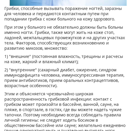
Грибки, способные вызывать поражение ногтей, заразны
для человека и передаются контактным путем при
попадании грибка с кожи больного на кожу здорового.
При этом у больного не обязательно должны быть больны
именно ногти. Грибки, также могут жить на коже стоп,
ладоней, межпальцевых промежутков и на других участках
тела. Факторов, способствующих возникновению и
развитию микозов, множество:
1) "внешние" (постоянная влажность, трещины и расчесы
на коже, жаркий и влажный климат);
2) "внутренние" (сахарный диабет, ожирение, синдром
иммунодефицита человека, иммуносупрессивная терапия,
прием антибиотиков, прием оральных контрацептивов,
возрастные особенности).
Этим и объясняется чрезвычайно широкая
распространенность грибковой инфекции: контакт с
грибком может произойти в бассейне, ванной, сауне, на
пляже, в спортзале, в гостях, где вы можете надеть чужие
тапочки. Поэтому необходимо всегда соблюдать правила
личной гигиены: не следует ходить босиком в
общественном бассейне или сауне; желательно ежедневно
(лучше однократно) мыть и тщательно вытирать ноги,