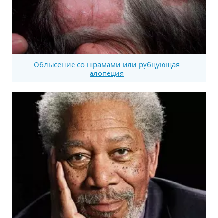
Облысение со шрамами или рубцующая
алопеция