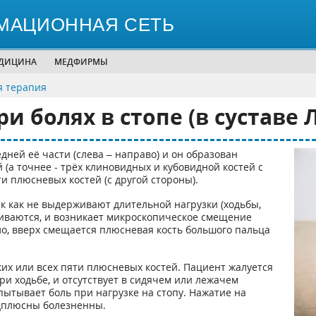
МАЦИОННАЯ СЕТЬ
ЕДИЦИНА
МЕДФИРМЫ
я терапия
и болях в стопе (в суставе 
дней её части (слева – направо) и он образован
а точнее - трёх клиновидных и кубовидной костей с
и плюсневых костей (с другой стороны).
ак как не выдерживают длительной нагрузки (ходьбы,
гиваются, и возникает микроскопическое смещение
ло, вверх смещается плюсневая кость большого пальца
ких или всех пяти плюсневых костей. Пациент жалуется
ри ходьбе, и отсутствует в сидячем или лежачем
пытывает боль при нагрузке на стопу. Нажатие на
едплюсны болезненны.