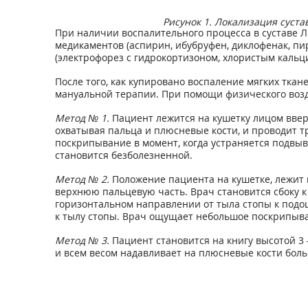
Рисунок 1. Локализация суста
При наличии воспалительного процесса в суставе 
медикаментов (аспирин, ибубруфен, диклофенак, пир
(электрофорез с гидрокортизоном, хлористым кальци
После того, как купировано воспаление мягких ткане
мануальной терапии. При помощи физического возде
Метод № 1.
Пациент лежится на кушетку лицом вверх
охватывая пальца и плюсневые кости, и проводит т
поскрипывание в момент, когда устраняется подвы
становится безболезненной.
Метод № 2.
Положение пациента на кушетке, лежит 
верхнюю пальцевую часть. Врач становится сбоку к
горизонтальном направлении от тыла стопы к подо
к тылу стопы. Врач ощущает небольшое поскрипыван
Метод № 3.
Пациент становится на книгу высотой 3 
и всем весом надавливает на плюсневые кости бол