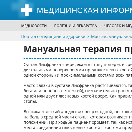
МЕДИЦИНСКАЯ ИНФОР
МЕДНОВОСТИ
БОЛЕЗНИ И ЛЕКАРСТВА
ЧЕЛОВЕК И М
Портал о медицине и здоровье
Массаж, мануальна
Мануальная терапия пр
Сустав Лисфранка «пересекает» стопу поперёк в сре
дистальными поверхностями предплюсневых костей (
одной стороны) и проксимальными костями всех пят
Часто связки в суставе Лисфранка растягиваются, т
бега или переноса тяжестей), незначительно растя
одной или двух плюсневых костей вверх. Как прави
стопы.
Возникает лёгкий «подвывих вверх» одной, несколь
на боль в средней части стопы, которая возникает п
положении. При ходьбе пациент хромает, так как ис
места соединения плюсневых костей с костями пр