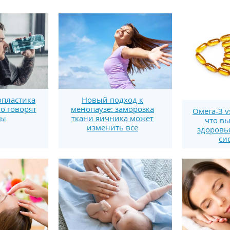
пластика
Новый подход к
то говорят
менопаузе: заморозка
Омега-3 v
ты
ткани яичника может
что вы
изменить все
здоровь
си