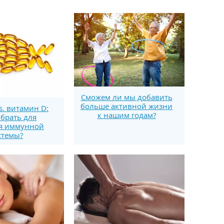
Сможем ли мы добавить
больше активной жизни
s. витамин D:
к нашим годам?
брать для
я иммунной
стемы?