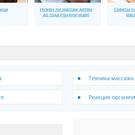
ица
Нужен ли массаж детям
Советы 
до года (грудничкам)
мас
а
Техника массажа 
те
Реакция организ