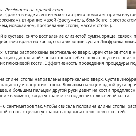
ва Лисфранка на правой стопе.
Лисфранка в виде асептического артрита помогает приём внут
оксикам), втирание мазей (фастум-гель, бом-бенге, с экстракто
ем, новокаином, прогревание стопы, массаж стопы).
й в суставе, снято воспаление слизистой сумки, хряща, связок,
йствия врача на кости, составляющие сустав Лисфранка ликви
. Стопы расположены вертикально вверх. Врач становится в но
ракцию дистальной части стопы к себе с целью опустить вниз
вих плюсневой кости. Эффективность проведения процедуры по
на спине, стопы направлены вертикально вверх. Сустав Лисфр
 пациенту и напротив стопы. Большим пальцем одной руки вра
шве, а большим пальцем другой руки давит на кости предплюс
ие в момент, когда устраняется подвывих плюсневой кости.
– 6 сантиметров так, чтобы свисала половина длины стопы, ра
ьной стопы с целью устранить подвывих плюсневых костей.