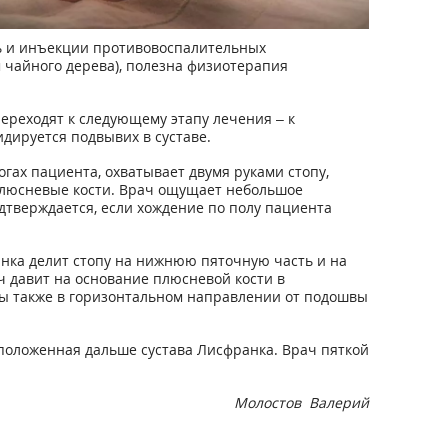
рь и инъекции противовоспалительных
м чайного дерева), полезна физиотерапия
 переходят к следующему этапу лечения – к
дируется подвывих в суставе.
гах пациента, охватывает двумя руками стопу,
 плюсневые кости. Врач ощущает небольшое
дтверждается, если хождение по полу пациента
анка делит стопу на нижнюю пяточную часть и на
ч давит на основание плюсневой кости в
ны также в горизонтальном направлении от подошвы
сположенная дальше сустава Лисфранка. Врач пяткой
Молостов Валерий