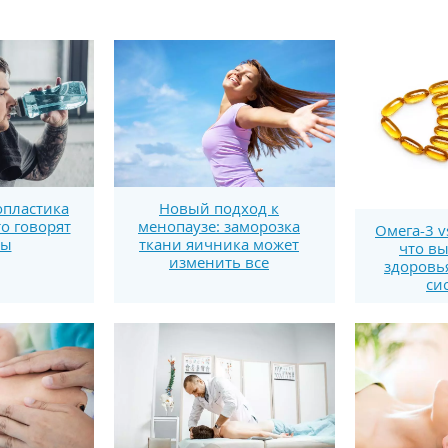
пластика
Новый подход к
то говорят
менопаузе: заморозка
Омега-3 v
ты
ткани яичника может
что вы
изменить все
здоровь
си