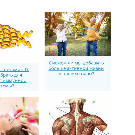
Сможем ли мы добавить
больше активной жизни
s. витамин D:
к нашим годам?
брать для
я иммунной
стемы?