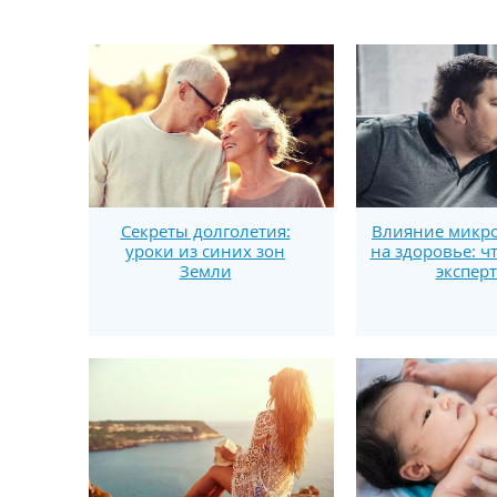
Секреты долголетия:
Влияние микро
уроки из синих зон
на здоровье: ч
Земли
экспер