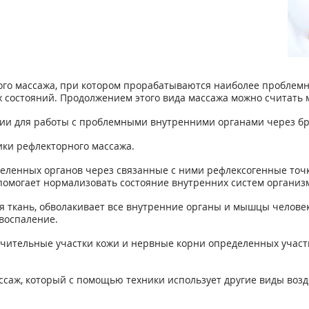
о массажа, при котором прорабатываются наиболее проблемны
х состояний. Продолжением этого вида массажа можно считать
пии для работы с проблемными внутренними органами через б
ки рефлекторного массажа.
еленных органов через связанные с ними рефлексогенные точки
помогает нормализовать состояние внутренних систем организ
я ткань, обволакивает все внутренние органы и мышцы челове
воспаление.
чительные участки кожи и нервные корни определенных участк
аж, который с помощью техники использует другие виды возд