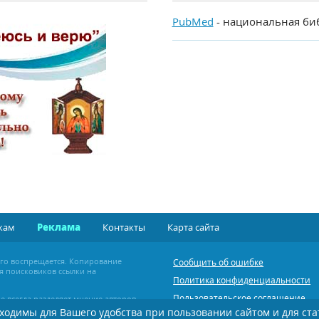
PubMed
- национальная би
кам
Реклама
Контакты
Карта сайта
ого воспрещается. Копирование
Сообщить об ошибке
я поисковиков ссылки на
Политика конфиденциальности
Пользовательское соглашение
е всегда разделяет мнение авторов
екомендаций настоятельно
бходимы для Вашего удобства при пользовании сайтом и для ст
Бесплатная подписка