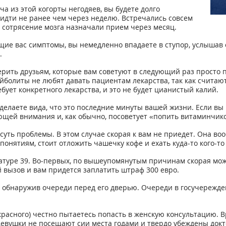
ча из этой когорты негодяев, вы будете долго
идти не ранее чем через неделю. Встречались совсем
а сотрясение мозга назначали прием через месяц.
ие вас симптомы, вы немедленно впадаете в ступор, услышав 
.
верить друзьям, которые вам советуют в следующий раз просто 
йболиты не любят давать пациентам лекарства, так как считаю
бует конкретного лекарства, и это не будет цианистый калий.
делаете вида, что это последние минуты вашей жизни. Если вы
щей внимания и, как обычно, посоветует «попить витаминчико
уть проблемы. В этом случае скорая к вам не приедет. Она во
 понятиям, стоит отложить чашечку кофе и ехать куда-то кого-то
атуре 39. Во-первых, по вышеупомянутым причинам скорая может
 вызов и вам придется заплатить штраф 300 евро.
 не обнаружив очереди перед его дверью. Очереди в госучереж
красного) честно пытаетесь попасть в женскую консультацию. 
девушки не посещают сии места годами и твердо убеждены докто