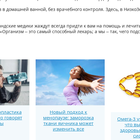
в в домашней ванной, без врачебного контроля. Здесь, в Низк
ландские медики жаждут всегда придти к вам на помощь и лечить
«Организм – это самый способный лекарь; а мы – так, чего подс
пластика
Новый подход к
то говорят
менопаузе: заморозка
Омега-3 v
ты
ткани яичника может
что вы
изменить все
здоровь
си