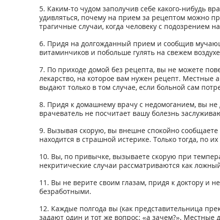
5. Каким-то чудом заполучив себе какого-нибудь вра
удивляться, почему на прием за рецептом можно пр
трагичные случаи, когда человеку с подозрением н
6. Придя на долгожданный прием и сообщив мучающ
витаминчиков и побольше гулять на свежем воздухе
7. По приходе домой без рецепта, вы не можете по
лекарство, на которое вам нужен рецепт. Местные а
выдают только в том случае, если больной сам потре
8. Придя к домашнему врачу с недомоганием, вы не 
врачеватель не посчитает вашу болезнь заслуживаю
9. Вызывая скорую, вы внешне спокойно сообщаете с
находится в страшной истерике. Только тогда, по их
10. Вы, по привычке, вызываете скорую при темпер
некритические случаи рассматриваются как ложный
11. Вы не верите своим глазам, придя к доктору и
безработными.
12. Каждые полгода вы (как представительница пре
задают один и тот же вопрос: «а зачем?». Местные 