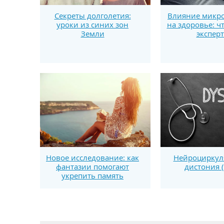
Секреты долголетия:
Влияние микро
уроки из синих зон
на здоровье: ч
Земли
экспер
Новое исследование: как
Нейроциркул
фантазии помогают
дистония 
укрепить память