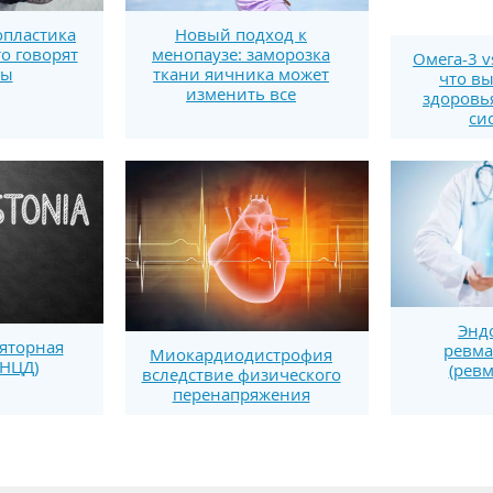
пластика
Новый подход к
то говорят
менопаузе: заморозка
Омега-3 v
ты
ткани яичника может
что вы
изменить все
здоровь
си
Энд
яторная
ревма
Миокардиодистрофия
(НЦД)
(ревм
вследствие физического
перенапряжения