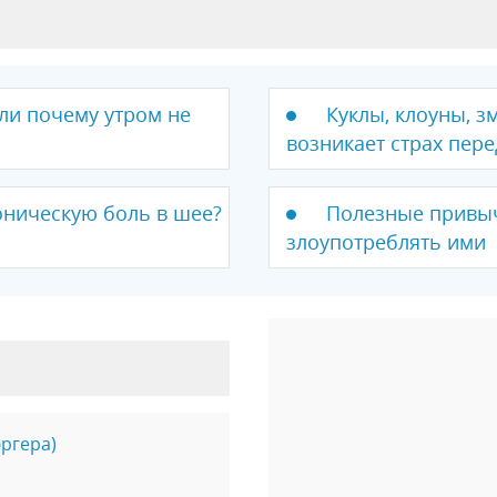
ли почему утром не
Куклы, клоуны, з
возникает страх пер
оническую боль в шее?
Полезные привыч
злоупотреблять ими
ргера)