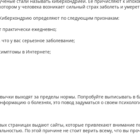
ученые стали называть киберхондрией. Ее причисляют к ипохо
котором у человека возникает сильный страх заболеть и умерет
Киберхондрию определяют по следующим признакам:
т практически ежедневно;
 что у вас серьезное заболевание;
 симптомы в Интернете;
ивычки выходят за пределы нормы. Попробуйте выписывать в бл
нформацию о болезнях, это повод задуматься о своем психолог
рвых страницах выдают сайты, которые привлекают внимание 
альностью. По этой причине не стоит верить всему, что вы проч