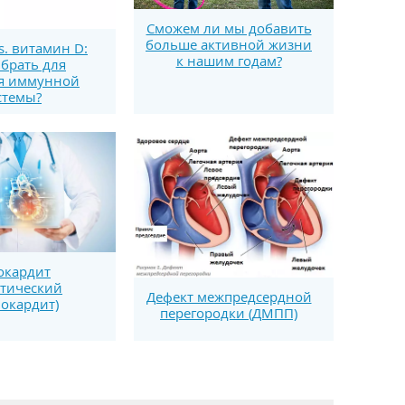
Сможем ли мы добавить
больше активной жизни
s. витамин D:
к нашим годам?
брать для
я иммунной
стемы?
окардит
тический
Дефект межпредсердной
окардит)
перегородки (ДМПП)