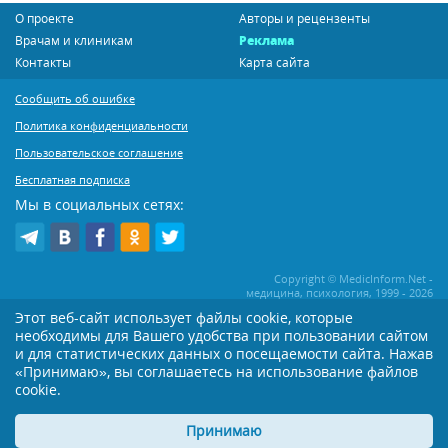
О проекте
Авторы и рецензенты
Врачам и клиникам
Реклама
Контакты
Карта сайта
Сообщить об ошибке
Политика конфиденциальности
Пользовательское соглашение
Бесплатная подписка
Мы в социальных сетях:
Copyright © MedicInform.Net -
медицина, психология, 1999 - 2026
Этот веб-сайт использует файлы cookie, которые
необходимы для Вашего удобства при пользовании сайтом
Копирование или иное распространение статей нашего сайта строго
воспрещается. Копирование раздела "Новости" допускается при наличии
и для статистических данных о посещаемости сайта. Нажав
активной открытой для поисковиков ссылки на MedicInform.Net
«Принимаю», вы соглашаетесь на использование файлов
cookie.
Материалы на сайте представлены в справочных целях. Редакция не всегда
разделяет мнение авторов опубликованных материалов. Перед
применением тех или иных рекомендаций настоятельно рекомендуется
Принимаю
посоветоваться с Вашим лечащим врачом!