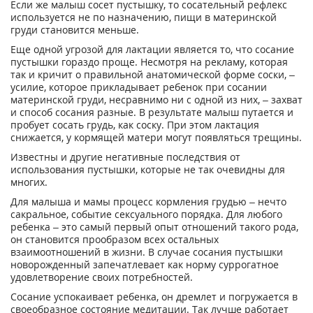
Если же малыш сосет пустышку, то сосательный рефлекс
используется не по назначению, пищи в материнской
груди становится меньше.
Еще одной угрозой для лактации является то, что сосание
пустышки гораздо проще. Несмотря на рекламу, которая
так и кричит о правильной анатомической форме соски, –
усилие, которое прикладывает ребенок при сосании
материнской груди, несравнимо ни с одной из них, – захват
и способ сосания разные. В результате малыш путается и
пробует сосать грудь, как соску. При этом лактация
снижается, у кормящей матери могут появляться трещины.
Известны и другие негативные последствия от
использования пустышки, которые не так очевидны для
многих.
Для малыша и мамы процесс кормления грудью – нечто
сакральное, событие сексуального порядка. Для любого
ребенка – это самый первый опыт отношений такого рода,
он становится прообразом всех остальных
взаимоотношений в жизни. В случае сосания пустышки
новорожденный запечатлевает как норму суррогатное
удовлетворение своих потребностей.
Сосание успокаивает ребенка, он дремлет и погружается в
своеобразное состояние медитации. Так лучше работает