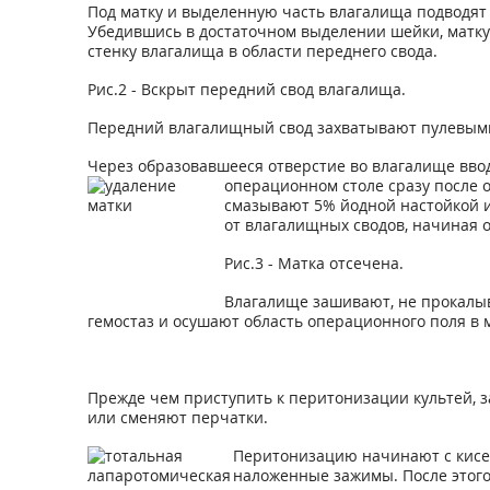
Под матку и выделенную часть влагалища подводят
Убедившись в достаточном выделении шейки, матку
стенку влагалища в области переднего свода.
Рис.2 - Вскрыт передний свод влагалища.
Передний влагалищный свод захватывают пулевыми щ
Через образовавшееся отверстие во влагалище ввод
операционном столе сразу после 
смазывают 5% йодной настойкой и
от влагалищных сводов, начиная 
Рис.3 - Матка отсечена.
Влагалище зашивают, не прокалыв
гемостаз и осушают область операционного поля в м
Прежде чем приступить к перитонизации культей, 
или сменяют перчатки.
Перитонизацию начинают с кисетн
наложенные зажимы. После этого