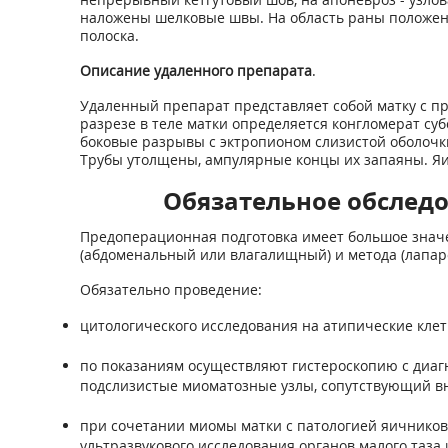
наложены шелковые швы. На область раны положена
полоска.
Описание удаленного препарата
.
Удаленный препарат представляет собой матку с п
разрезе в теле матки определяется конгломерат с
боковые разрывы с эктропионом слизистой оболочк
Трубы утолщены, ампулярные концы их запаяны. Я
Обязательное обследо
Предоперационная подготовка имеет большое значе
(абдоменальный или влагалищный) и метода (лапар
Обязательно проведение:
цитологического исследования на атипические клет
по показаниям осуществляют гистероскопию с диаг
подслизистые миоматозные узлы, сопутствующий вн
при сочетании миомы матки с патологией яичников
ультразвукового исследования органов малого таза