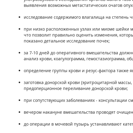
выявления возможных метастатических очагов опух
исследование содержимого влагалища на степень чи
при низко расположенных узлах или миоме шейки м
что позволит правильно оценить изменения, котор
показано детальное исследование почек;
за 7-10 дней до оперативного вмешательства долж
анализ крови, коагулограмма, гемостазиограмма, о
определение группы крови и резус-фактора также я
заготовка донорской крови (эритроцитарной массы, 
предоперционное переливание донорской крови;
при сопутствующих заболеваниях - консультации с
вечером накануне вмешательства проводят очищен
до операции в мочевой пузырь устанавливают катет