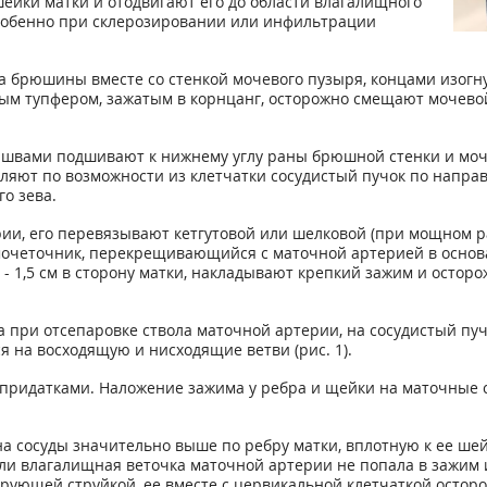
ейки матки и отодвигают его до области влагалищного
 особенно при склерозировании или инфильтрации
 брюшины вместе со стенкой мочевого пузыря, концами изогн
ым тупфером, зажатым в корнцанг, осторожно смещают мочевой
швами подшивают к нижнему углу раны брюшной стенки и моч
еляют по возможности из клетчатки сосудистый пучок по напра
о зева.
ии, его перевязывают кетгутовой или шелковой (при мощном р
 мочеточник, перекрещивающийся с маточной артерией в основ
1 - 1,5 см в сторону матки, накладывают крепкий зажим и осто
при отсепаровке ствола маточной артерии, на сосудистый пу
я на восходящую и нисходящие ветви (рис. 1).
с придатками. Наложение зажима у ребра и щейки на маточные
 сосуды значительно выше по ребру матки, вплотную к ее шей
ли влагалищная веточка маточной артерии не попала в зажим 
рующей струйкой, ее вместе с цервикальной клетчаткой остор