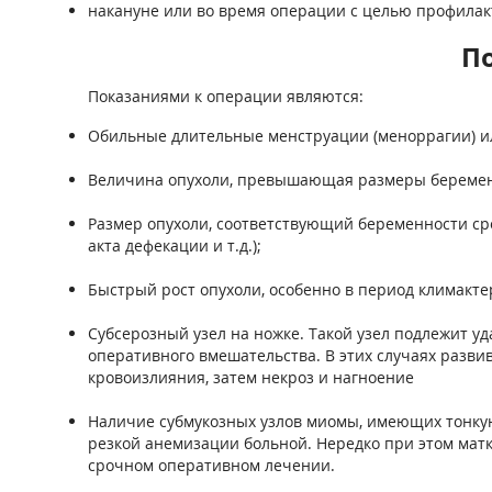
накануне или во время операции с целью профилак
П
Показаниями к операции являются:
Обильные длительные менструации (меноррагии) ил
Величина опухоли, превышающая размеры беременно
Размер опухоли, соответствующий беременности ср
акта дефекации и т.д.);
Быстрый рост опухоли, особенно в период климакте
Субсерозный узел на ножке. Такой узел подлежит уд
оперативного вмешательства. В этих случаях развив
кровоизлияния, затем некроз и нагноение
Наличие субмукозных узлов миомы, имеющих тонку
резкой анемизации больной. Нередко при этом матк
срочном оперативном лечении.