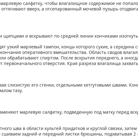
 марлевую салфетку, чтобы влагалищное содержимое не попало
 оттягивают вверх, а отсепарованный мочевой пузырь отодвига
ипцами и вскрывают по средней линии кончиками изогнутых но
ят узкий марлевый тампон, концы которого сухие, а середина 
окончания оперативного вмешательства. Область сводов влага
ли обрабатывают спиртом. После вскрытия переднего, а иногда
от первоначального отверстия. Края разреза влагалища захв
ая слизистую его стенки, отдельными кетгутовыми швами. Кон
алом тазу.
заменяют марлевую салфетку, подведенную под матку перед вс
ого шва в области культей придатков и круглой связки, затем
 сшиваем задний и передний листки брюшины, подхватывая 2 -