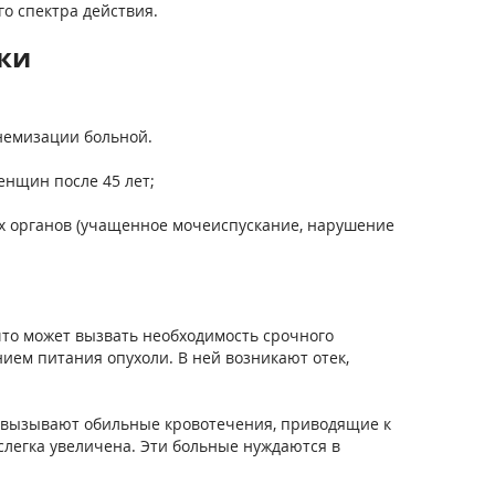
о спектра действия.
ки
немизации больной.
енщин после 45 лет;
их органов (учащенное мочеиспускание, нарушение
 что может вызвать необходимость срочного
нием питания опухоли. В ней возникают отек,
ы вызывают обильные кровотечения, приводящие к
слегка увеличена. Эти больные нуждаются в