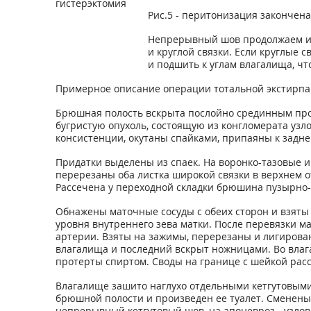
Рис.5 - перитонизация закончена
Непрерывный шов продолжаем и н
и круглой связки. Если круглые 
и подшить к углам влагалища, ч
Примерное описание операции тотальной экстирпа
Брюшная полость вскрыта послойно срединным прод
бугристую опухоль, состоящую из конгломерата узл
консистенции, окутаны спайками, припаяны к задн
Придатки выделены из спаек. На воронко-тазовые и
перерезаны оба листка широкой связки в верхнем о
Рассечена у переходной складки брюшина пузырно-
Обнажены маточные сосуды с обеих сторон и взяты
уровня внутреннего зева матки. После перевязки 
артерии. Взяты на зажимы, перерезаны и лигирова
влагалища и последний вскрыт ножницами. Во влаг
протерты спиртом. Своды на границе с шейкой рас
Влагалище зашито наглухо отдельными кетгутовыми
брюшной полости и произведен ее туалет. Сменены
непрерывный кетгутовый шов, на апоневроз - узлов