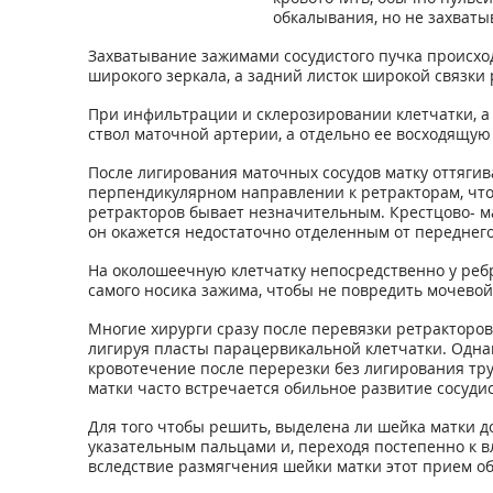
обкалывания, но не захваты
Захватывание зажимами сосудистого пучка происход
широкого зеркала, а задний листок широкой связки 
При инфильтрации и склерозировании клетчатки, а
ствол маточной артерии, а отдельно ее восходящую
После лигирования маточных сосудов матку оттягив
перпендикулярном направлении к ретракторам, что
ретракторов бывает незначительным. Крестцово- ма
он окажется недостаточно отделенным от переднего
На околошеечную клетчатку непосредственно у ребр
самого носика зажима, чтобы не повредить мочевой
Многие хирурги сразу после перевязки ретракторов
лигируя пласты парацервикальной клетчатки. Однак
кровотечение после перерезки без лигирования тр
матки часто встречается обильное развитие сосуди
Для того чтобы решить, выделена ли шейка матки д
указательным пальцами и, переходя постепенно к в
вследствие размягчения шейки матки этот прием о