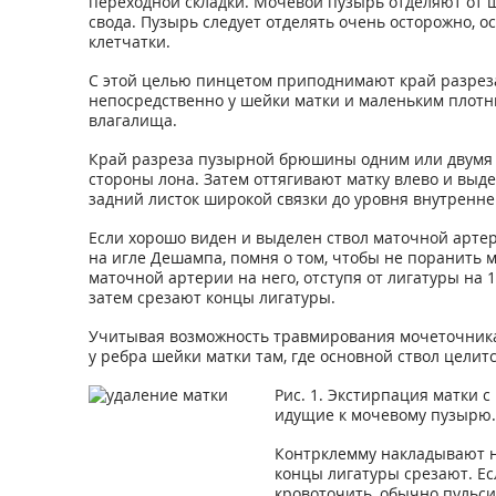
переходной складки. Мочевой пузырь отделяют от ш
свода. Пузырь следует отделять очень осторожно,
клетчатки.
С этой целью пинцетом приподнимают край разреза
непосредственно у шейки матки и маленьким плотн
влагалища.
Край разреза пузырной брюшины одним или двумя 
стороны лона. Затем оттягивают матку влево и выд
задний листок широкой связки до уровня внутреннег
Если хорошо виден и выделен ствол маточной артер
на игле Дешампа, помня о том, чтобы не поранить
маточной артерии на него, отступя от лигатуры на 
затем срезают концы лигатуры.
Учитывая возможность травмирования мочеточника 
у ребра шейки матки там, где основной ствол целитс
Рис. 1. Экстирпация матки 
идущие к мочевому пузырю.
Контрклемму накладывают на
концы лигатуры срезают. Ес
кровоточить, обычно пульси