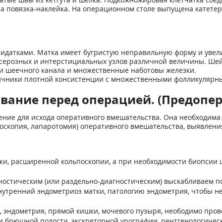
 повязка-наклейка. На операционном столе выпущена катетер
ридатками. Матка имеет бугристую неправильную форму и увел
убсерозных и интерстициальных узлов различной величины. Ше
и шеечного канала и множественные наботовы железки.
ичники плотной консистенции с множественными фолликулярн
вание перед операцией. (Предопе
ние для исхода оперативного вмешательства. Она необходима 
оскопия, лапаротомия) оперативного вмешательства, выявлени
ки, расширенной кольпоскопии, а при необходимости биопсии 
ностическим (или раздельно-диагностическим) выскабливаем п
утренний эндометриоз матки, патологию эндометрия, чтобы не
, эндометрия, прямой кишки, мочевого пузыря, неободимо про
 и брюшной полости, экскреторной урографии, рентгенологичес