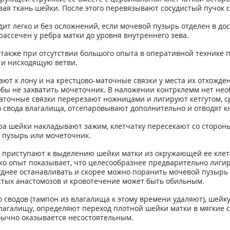
вая ткань шейки. После этого перевязывают сосудистый пучок с
ит легко и без осложнений, если мочевой пузырь отделен в до
рассечен у ребра матки до уровня внутреннего зева.
 также при отсутствии большого опыта в оперативной технике
 и нисходящую ветви.
ают к лону и на крестцово-маточные связки у места их отхожд
бы не захватить мочеточник. В наложении контрклемм нет нео
точные связки перерезают ножницами и лигируют кетгутом, ср
 свода влагалища, отсепаровывают дополнительно и отводят к
а шейки накладывают зажим, клетчатку пересекают со стороны
 пузырь или мочеточник.
 приступают к выделению шейки матки из окружающей ее клетч
о опыт показывает, что целесообразнее предварительно лигир
уднее останавливать и скорее можно поранить мочевой пузырь
стых анастомозов и кровотечение может быть обильным.
о сводов (тампон из влагалища к этому времени удаляют), шейк
лагалищу, определяют переход плотной шейки матки в мягкие 
бычно оказывается несостоятельным.