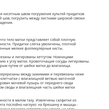
ая кисетным швом погружение культей придатков
ый шов, погрузить между листками широкой связки
адения.
что тело матки представляет собой плотную
ности. Придатки слегка увеличены, плотной
венные мелкие фолликулярные кисты.
ерезаны и лигированы кетгутом. Ножницами
нию к углу матки. Кровоточащие сосуды лигированы.
рым путем от шейки матки до влагалища.
и перерезаны между зажимами и перевязаны ниже
 клетчатки с влагалищной ветвью маточной
рован мочевой пузырь от переднего свода
ом своды и влагалищная часть шейки матки
ности в малом тазу. Извлечены салфетки из
ита послойно наглухо: на брюшину и мышцы -
динена тонкими кетгутовыми швами, на кожу