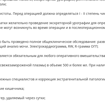
оли;
стоты. Перед операцией должна определяться I - II степень чи
атки желательно проведение экскреторной урографии для опр
ые могут возникнуть во время операции и в послеоперационно
но быть проведено полное общеклиническое обследование: раз
бщий анализ мочи. Электрокардиограмма, RW, R-грамма ОГП;
вляется обязательным для любого оперативного вмешательства
свежезамороженой плазмы) в объеме 500 и более мл. При наличи
межных специалистов и коррекция экстрагенитальной патологии
ие кишечника;
ер, удаляемый через сутки;