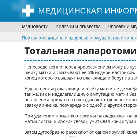
МЕДИЦИНСКАЯ ИНФОР
МЕДНОВОСТИ
БОЛЕЗНИ И ЛЕКАРСТВА
ЧЕЛОВЕК И М
Портал о медицине и здоровье
Акушерство и гинек
Тотальная лапаротоми
Непосредственно перед чревосечением мочу выпус
шейку матки и смазывают ее 5% йодной настойкой.
конец которого выводят из влагалища и берут на з
У девственниц влагалище и шейку матки не дезинфиц
так же, как и надвлагалищную ампутацию матки без
оставлении придатков накладывают отдельные зажи
связку яичника, поочередно с одной и другой сторо
При удалении придатков зажимы накладывают на во
матки листки широких связок, учитывая конфигурац
Затем дугообразно рассекают от одной круглой свя