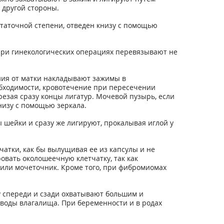
 другой стороны.
статочной степени, отведен книзу с помощью
 при гинекологических операциях перевязывают не
ения от матки накладывают зажимы в
бходимости, кровотечение при пересечении
езая сразу концы лигатур. Мочевой пузырь, если
низу с помощью зеркала.
 шейки и сразу же лигируют, прокалывая иглой у
атки, как бы вылущивая ее из капсулы и не
овать околошеечную клетчатку, так как
 или мочеточник. Кроме того, при фибромиомах
у спереди и сзади охватывают большим и
своды влагалища. При беременности и в родах