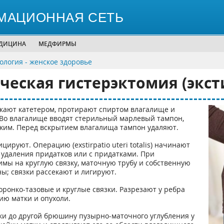
МАЦИОННАЯ СЕТЬ
ЕДИЦИНА
МЕДФИРМЫ
ология - женское здоровье
ческая гистерэктомия (экс
кают катетером, протирают спиртом влагалище и
 Во влагалище вводят стерильный марлевый тампон,
ажим. Перед вскрытием влагалища тампон удаляют.
ируют. Операцию (exstirpatio uteri totalis) начинают
 удаления придатков или с придатками. При
мы на круглую связку, маточную трубу и собственную
ны; связки рассекают и лигируют.
ронко-тазовые и круглые связки. Разрезают у ребра
ию матки и опухоли.
зки до другой брюшину пузырно-маточного углубления у