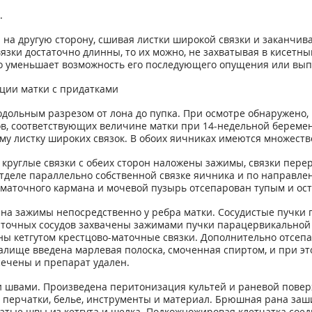
.
а другую сторону, сшивая листки широкой связки и заканчив
связки достаточно длинны, то их можно, не захватывая в кисетн
то уменьшает возможность его последующего опущения или вып
ции матки с придатками
ольным разрезом от лона до пупка. При осмотре обнаружено, 
ов, соответствующих величине матки при 14-недельной беремен
ему листку широких связок. В обоих яичниках имеются множест
 круглые связки с обеих сторон наложены зажимы, связки пер
тделе параллельно собственной связке яичника и по направле
маточного кармана и мочевой пузырь отсепарован тупым и ост
 на зажимы непосредственно у ребра матки. Сосудистые пучк
маточных сосудов захвачены зажимами пучки парацервикальной
ны кетгутом крестцово-маточные связки. Дополнительно отсепа
алище введена марлевая полоска, смоченная спиртом, и при эт
сечены и препарат удален.
 швами. Произведена перитонизация культей и раневой поверх
 перчатки, белье, инструменты и материал. Брюшная рана заш
атые швы из кетгута и шелка. Подкожножировая клетчатка сое