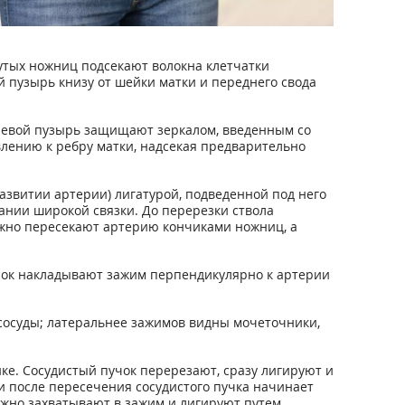
утых ножниц подсекают волокна клетчатки
 пузырь книзу от шейки матки и переднего свода
евой пузырь защищают зеркалом, введенным со
влению к ребру матки, надсекая предварительно
азвитии артерии) лигатурой, подведенной под него
ании широкой связки. До перерезки ствола
рожно пересекают артерию кончиками ножниц, а
чок накладывают зажим перпендикулярно к артерии
 сосуды; латеральнее зажимов видны мочеточники,
ке. Сосудистый пучок перерезают, сразу лигируют и
и после пересечения сосудистого пучка начинает
ожно захватывают в зажим и лигируют путем