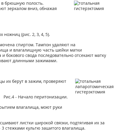
 в брюшную полость.
ют зеркалом вниз, обнажая
жниц (рис. 2, 3, 4, 5).
смочена спиртом. Тампон удаляют на
лища и влагалищную часть шейки матки
 и бокового свода последовательно отсекают матку
атывают длинными зажимами.
цы их берут в зажим, проверяют
Рис.4 - Начало перитонизации.
крытием влагалища, моют руки
 сшивают листки широкой связки, подтягивая их за
 3 стежками культю зашитого влагалища.