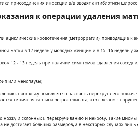
тики присоединения инфекции в/в вводят антибиотики широког
оказания к операции удаления мат
и ациклические кровотечения (метроррагии), приводящие к а
й матки в 12 недель у молодых женщин и в 15- 16 недель у ж
оком 12 - 13 недель при наличии симптомов сдавления соседн
рия или менопаузы;
алению, поскольку появляется опасность перекрута его ножки,
ается типичная картина острого живота, что связано с наруше
ю ножку и склонных к перекручиванию и некрозу. Такие миом
а не достигает больших размеров, а в некоторых случаях лишь 