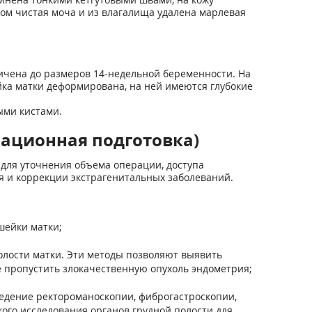
ом чистая моча и из влагалища удалена марлевая
ичена до размеров 14-недельной беременности. На
йка матки деформирована, на ней имеются глубокие
ыми кистами.
рационная подготовка)
для уточнения объема операции, доступа
я и коррекции экстрагенитальных заболеваний.
шейки матки;
олости матки. Эти методы позволяют выявить
 пропустить злокачественную опухоль эндометрия;
ведение ректороманоскопии, фиброгастроскопии,
кого исследования органов грудной полости для