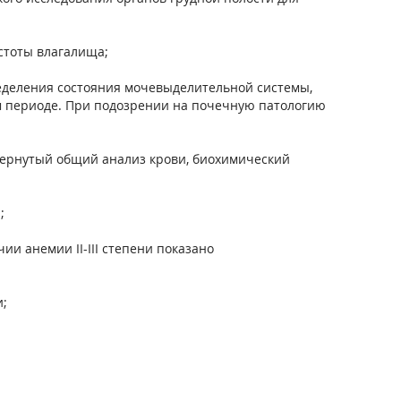
стоты влагалища;
еделения состояния мочевыделительной системы,
м периоде. При подозрении на почечную патологию
вернутый общий анализ крови, биохимический
;
и анемии II-III степени показано
;