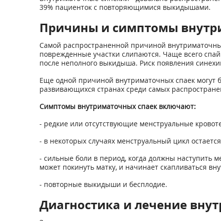
39% пациенток с повторяющимися выкидышами.
Причины и симптомы внутр
Самой распространенной причиной внутриматочны
поврежденные участки слипаются. Чаще всего спайк
после неполного выкидыша. Риск появления синехий 
Еще одной причиной внутриматочных спаек могут 
развивающихся странах среди самых распростране
Симптомы внутриматочных спаек включают:
- редкие или отсутствующие менструальные кровот
- в некоторых случаях менструальный цикл остает
- сильные боли в период, когда должны наступить ме
может покинуть матку, и начинает скапливаться вну
- повторные выкидыши и бесплодие.
Диагностика и лечение вну