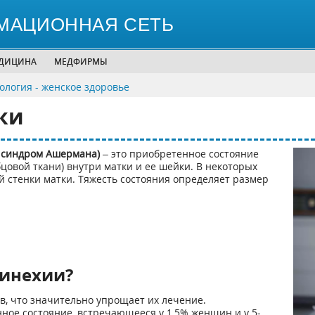
МАЦИОННАЯ СЕТЬ
ЕДИЦИНА
МЕДФИРМЫ
ология - женское здоровье
ки
 синдром Ашермана)
– это приобретенное состояние
цовой ткани) внутри матки и ее шейки. В некоторых
й стенки матки. Тяжесть состояния определяет размер
синехии?
в, что значительно упрощает их лечение.
ное состояние, встречающееся у 1,5% женщин и у 5-