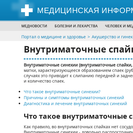
МЕДИЦИНСКАЯ ИНФОР
МЕДНОВОСТИ
БОЛЕЗНИ И ЛЕКАРСТВА
ЧЕЛОВЕК И М
Портал о медицине и здоровье
Акушерство и гинек
Внутриматочные спай
Внутриматочные синехии (внутриматочные спайки,
матки, характеризующееся образованием спаек (руб
случаях это приводит к слипанию передней и задне
и количество спаек.
Что такое внутриматочные синехии?
Причины и симптомы внутриматочных синехий
Диагностика и лечение внутриматочных синехий
Что такое внутриматочные 
Как правило, во внутриматочных спайках нет сосудо
Внутриматочные синехии - довольно распространен