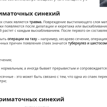
иматочных синехий
х спаек является
травма.
Повреждение выстилающего слоя матки
и появляются после дилатации и кюретажа или выскабливания,
растет с каждым выскабливанием. После первого он составляет 
быть
операции на тазу
– например, кесарево сечение, операция
нных причин появления спаек значатся
туберкулез и шистосом
ечения;
ся нормальным, а иногда бывает прерывистым и сопровождаетс
сячные - это может быть связано с тем, что одна из спаек пер
три;
триматочных синехий