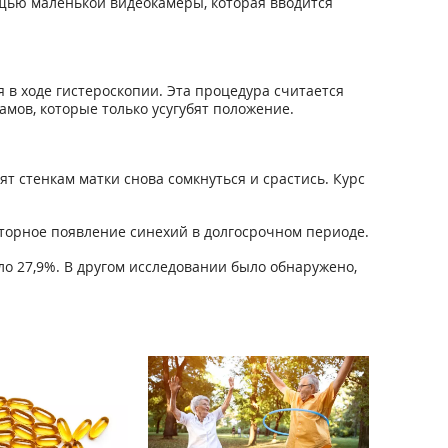
щью маленькой видеокамеры, которая вводится
я в ходе гистероскопии. Эта процедура считается
мов, которые только усугубят положение.
т стенкам матки снова сомкнуться и срастись. Курс
торное появление синехий в долгосрочном периоде.
о 27,9%. В другом исследовании было обнаружено,