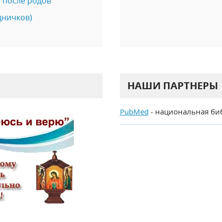
 после родов
дничков)
НАШИ ПАРТНЕРЫ
PubMed
- национальная би