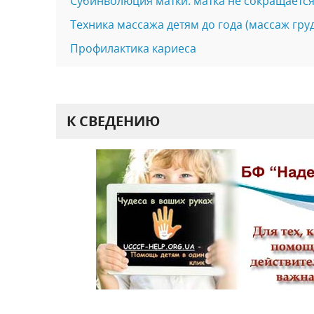
Субинволюция матки: матка не сокращается
Техника массажа детям до года (массаж гру
Профилактика кариеса
К СВЕДЕНИЮ