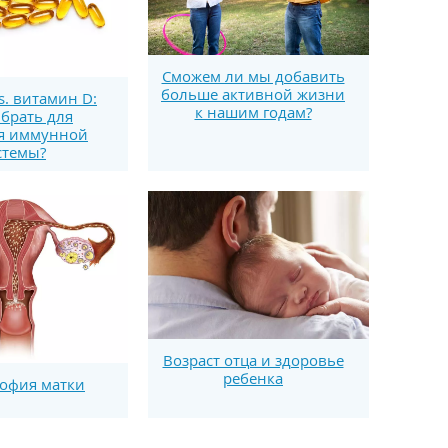
Сможем ли мы добавить
больше активной жизни
s. витамин D:
к нашим годам?
брать для
я иммунной
стемы?
Возраст отца и здоровье
ребенка
офия матки