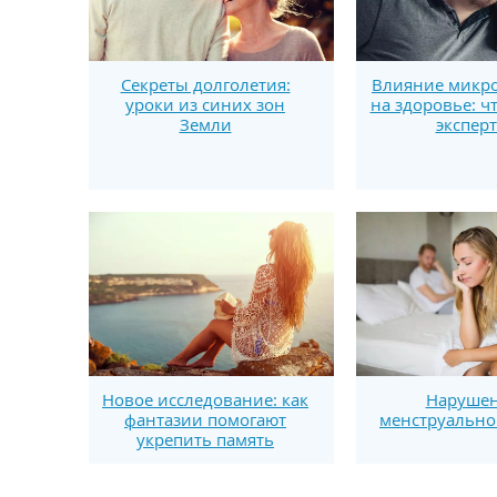
Секреты долголетия:
Влияние микро
уроки из синих зон
на здоровье: ч
Земли
экспер
Новое исследование: как
Наруше
фантазии помогают
менструально
укрепить память