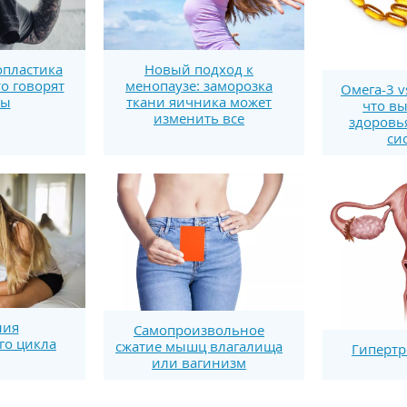
пластика
Новый подход к
то говорят
менопаузе: заморозка
Омега-3 v
ты
ткани яичника может
что вы
изменить все
здоровь
си
ния
Самопроизвольное
го цикла
сжатие мышц влагалища
Гипертр
или вагинизм