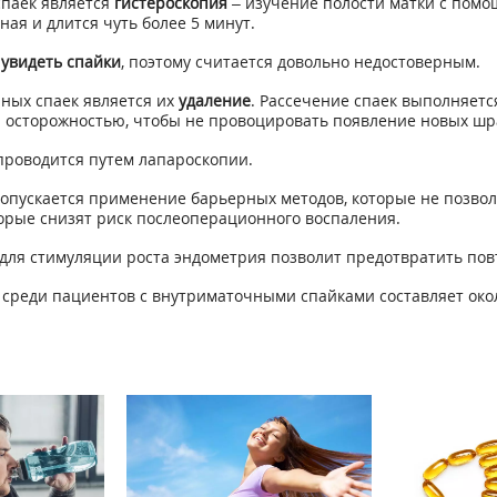
спаек является
гистероскопия
– изучение полости матки с помо
ая и длится чуть более 5 минут.
 увидеть спайки
, поэтому считается довольно недостоверным.
ных спаек является их
удаление
. Рассечение спаек выполняетс
 осторожностью, чтобы не провоцировать появление новых шра
проводится путем лапароскопии.
опускается применение барьерных методов, которые не позволя
орые снизят риск послеоперационного воспаления.
 для стимуляции роста эндометрия позволит предотвратить пов
среди пациентов с внутриматочными спайками составляет окол