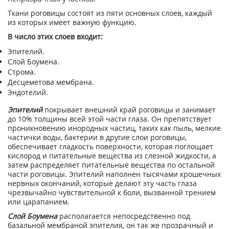
Ткани роговицы состоят из пяти основных слоев, каждый
из которых имеет важную функцию.
В число этих слоев входит:
Эпителий.
Слой Боумена.
Строма.
Десцеметова мембрана.
Эндотелий.
Эпителий
покрывает внешний край роговицы и занимает
до 10% толщины всей этой части глаза. Он препятствует
проникновению инородных частиц, таких как пыль, мелкие
частички воды, бактерии в другие слои роговицы,
обеспечивает гладкость поверхности, которая поглощает
кислород и питательные вещества из слезной жидкости, а
затем распределяет питательные вещества по остальной
части роговицы. Эпителий наполнен тысячами крошечных
нервных окончаний, которые делают эту часть глаза
чрезвычайно чувствительной к боли, вызванной трением
или царапанием.
Слой Боумена
располагается непосредственно под
базальной мембраной эпителия, он так же прозрачный и