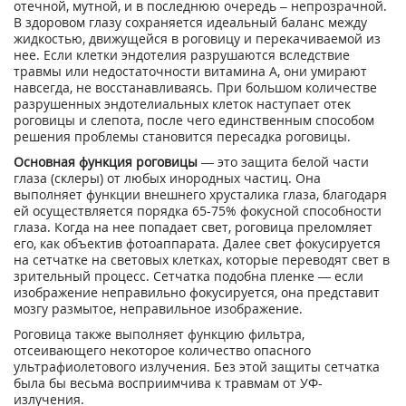
отечной, мутной, и в последнюю очередь – непрозрачной.
В здоровом глазу сохраняется идеальный баланс между
жидкостью, движущейся в роговицу и перекачиваемой из
нее. Если клетки эндотелия разрушаются вследствие
травмы или недостаточности витамина А, они умирают
навсегда, не восстанавливаясь. При большом количестве
разрушенных эндотелиальных клеток наступает отек
роговицы и слепота, после чего единственным способом
решения проблемы становится пересадка роговицы.
Основная функция роговицы
— это защита белой части
глаза (склеры) от любых инородных частиц. Она
выполняет функции внешнего хрусталика глаза, благодаря
ей осуществляется порядка 65-75% фокусной способности
глаза. Когда на нее попадает свет, роговица преломляет
его, как объектив фотоаппарата. Далее свет фокусируется
на сетчатке на световых клетках, которые переводят свет в
зрительный процесс. Сетчатка подобна пленке — если
изображение неправильно фокусируется, она представит
мозгу размытое, неправильное изображение.
Роговица также выполняет функцию фильтра,
отсеивающего некоторое количество опасного
ультрафиолетового излучения. Без этой защиты сетчатка
была бы весьма восприимчива к травмам от УФ-
излучения.