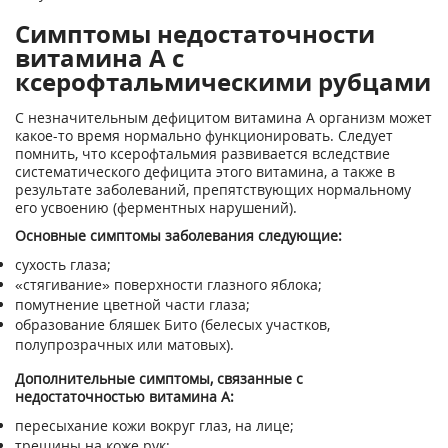
Симптомы недостаточности
витамина А с
ксерофтальмическими рубцами
С незначительным дефицитом витамина А организм может
какое-то время нормально функционировать. Следует
помнить, что ксерофтальмия развивается вследствие
систематического дефицита этого витамина, а также в
результате заболеваний, препятствующих нормальному
его усвоению (ферментных нарушений).
Основные симптомы заболевания следующие:
сухость глаза;
«стягивание» поверхности глазного яблока;
помутнение цветной части глаза;
образование бляшек Бито (белесых участков,
полупрозрачных или матовых).
Дополнительные симптомы, связанные с
недостаточностью витамина А:
пересыхание кожи вокруг глаз, на лице;
трещины на коже рук;