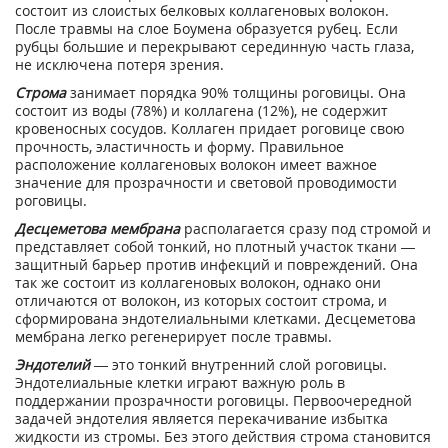
состоит из слоистых белковых коллагеновых волокон.
После травмы на слое Боумена образуется рубец. Если
рубцы большие и перекрывают серединную часть глаза,
не исключена потеря зрения.
Строма
занимает порядка 90% толщины роговицы. Она
состоит из воды (78%) и коллагена (12%), не содержит
кровеносных сосудов. Коллаген придает роговице свою
прочность, эластичность и форму. Правильное
расположение коллагеновых волокон имеет важное
значение для прозрачности и световой проводимости
роговицы.
Десцеметова мембрана
располагается сразу под стромой и
представляет собой тонкий, но плотный участок ткани —
защитный барьер против инфекций и повреждений. Она
так же состоит из коллагеновых волокон, однако они
отличаются от волокон, из которых состоит строма, и
сформирована эндотелиальными клетками. Десцеметова
мембрана легко регенерирует после травмы.
Эндотелий
— это тонкий внутренний слой роговицы.
Эндотелиальные клетки играют важную роль в
поддержании прозрачности роговицы. Первоочередной
задачей эндотелия является перекачивание избытка
жидкости из стромы. Без этого действия строма становится