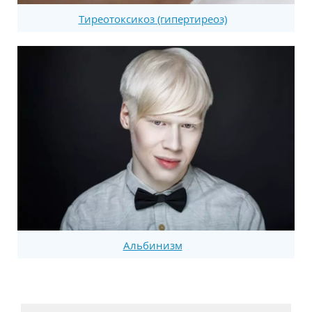
Тиреотоксикоз (гипертиреоз)
Альбинизм