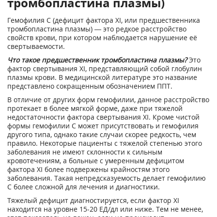
тромбопластина плазмы)
Гемофилия С (дефицит фактора XI, или предшественника
тромбопластина плазмы) — это редкое расстройство
свойств крови, при котором наблюдается нарушение её
свертываемости.
Что такое предшественник тромбопластина плазмы?
Это
фактор свертывания XI, представляющий собой глобулин
плазмы крови. В медицинской литературе это название
представлено сокращенным обозначением ППТ.
В отличие от других форм гемофилии, данное расстройство
протекает в более мягкой форме, даже при тяжелой
недостаточности фактора свертывания XI. Кроме чистой
формы гемофилии С может присутствовать и гемофилия
другого типа, однако такие случаи скорее редкость, чем
правило. Некоторые пациенты с тяжелой степенью этого
заболевания не имеют склонности к сильным
кровотечениям, а больные с умеренным дефицитом
фактора XI более подвержены крайностям этого
заболевания. Такая непредсказуемость делает гемофилию
С более сложной для лечения и диагностики.
Тяжелый дефицит диагностируется, если фактор XI
находится на уровне 15-20 ЕД/дл или ниже. Тем не менее,