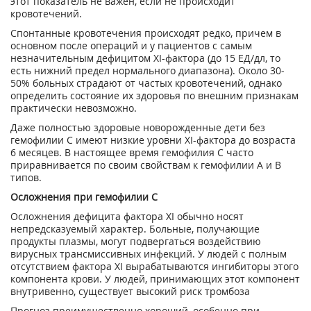
этот показатель не важен, если не происходит
кровотечений.
Спонтанные кровотечения происходят редко, причем в
основном после операций и у пациентов с самым
незначительным дефицитом XI-фактора (до 15 ЕД/дл, то
есть нижний предел нормального диапазона). Около 30-
50% больных страдают от частых кровотечений, однако
определить состояние их здоровья по внешним признакам
практически невозможно.
Даже полностью здоровые новорожденные дети без
гемофилии С имеют низкие уровни XI-фактора до возраста
6 месяцев. В настоящее время гемофилия С часто
приравнивается по своим свойствам к гемофилии А и В
типов.
Осложнения при гемофилии С
Осложнения дефицита фактора XI обычно носят
непредсказуемый характер. Больные, получающие
продукты плазмы, могут подвергаться воздействию
вирусных трансмиссивных инфекций. У людей с полным
отсутствием фактора XI вырабатываются ингибиторы этого
компонента крови. У людей, принимающих этот компонент
внутривенно, существует высокий риск тромбоза
Прогноз преимущественно хороший, особенно при