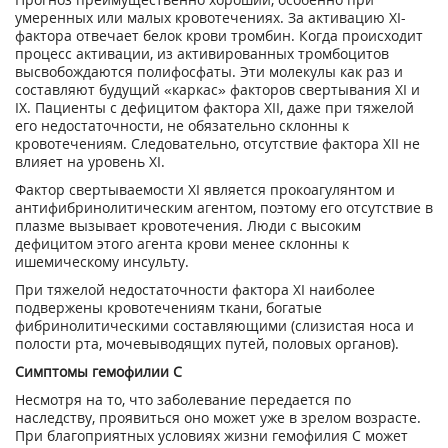
умеренных или малых кровотечениях. За активацию XI-
фактора отвечает белок крови тромбин. Когда происходит
процесс активации, из активированных тромбоцитов
высвобождаются полифосфаты. Эти молекулы как раз и
составляют будущий «каркас» факторов свертывания XI и
IX. Пациенты с дефицитом фактора XII, даже при тяжелой
его недостаточности, не обязательно склонны к
кровотечениям. Следовательно, отсутствие фактора XII не
влияет на уровень XI.
Фактор свертываемости XI является прокоагулянтом и
антифибринолитическим агентом, поэтому его отсутствие в
плазме вызывает кровотечения. Люди с высоким
дефицитом этого агента крови менее склонны к
ишемическому инсульту.
При тяжелой недостаточности фактора XI наиболее
подвержены кровотечениям ткани, богатые
фибринолитическими составляющими (слизистая носа и
полости рта, мочевыводящих путей, половых органов).
Симптомы гемофилии С
Несмотря на то, что заболевание передается по
наследству, проявиться оно может уже в зрелом возрасте.
При благоприятных условиях жизни гемофилия С может