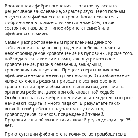
Врожденная афибриногенемия — редкое аутосомно-
рецессивное заболевание, характеризующееся полным
отсутствием фибриногена в крови. Когда показатель
фибриногена в плазме опускается ниже 60%, такое
состояние называют гипофибриногенемией или
афибриногенемией.
Самым распространенным проявлением данного
заболевания сразу после рождения ребенка является
неконтролируемое кровотечение из пуповины. Кроме того,
наблюдаются такие симптомы, как внутримозговое
кровотечение, разрыв селезенки, выкидыши,
кровоизлияния в суставы. Процесс свертывания при
афибриногенемии не наступает вообще. Это заболевание
является очень редким, приводит к возникновению
кровотечений при любом интенсивном воздействии на
организм ребенка, даже при обыкновенной ходьбе.
Особенно опасна афибриногенемия для тех детей, которые
начинают ходить и много падают. В результате таких
воздействий ребенок получает массу гематом,
кровоподтеков, синяков, повреждений тканей.
Продолжительной жизни таких людей редко доходит до 35
лет.
При отсутствии фибриногена количество тромбоцитов в