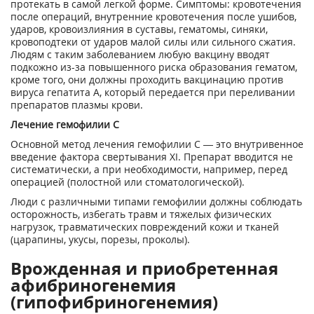
протекать в самой легкой форме. Симптомы: кровотечения
после операций, внутренние кровотечения после ушибов,
ударов, кровоизлияния в суставы, гематомы, синяки,
кровоподтеки от ударов малой силы или сильного сжатия.
Людям с таким заболеванием любую вакцину вводят
подкожно из-за повышенного риска образования гематом,
кроме того, они должны проходить вакцинацию против
вируса гепатита А, который передается при переливании
препаратов плазмы крови.
Лечение гемофилии С
Основной метод лечения гемофилии С — это внутривенное
введение фактора свертывания XI. Препарат вводится не
систематически, а при необходимости, например, перед
операцией (полостной или стоматологической).
Люди с различными типами гемофилии должны соблюдать
осторожность, избегать травм и тяжелых физических
нагрузок, травматических повреждений кожи и тканей
(царапины, укусы, порезы, проколы).
Врожденная и приобретенная
афибриногенемия
(гипофибриногенемия)