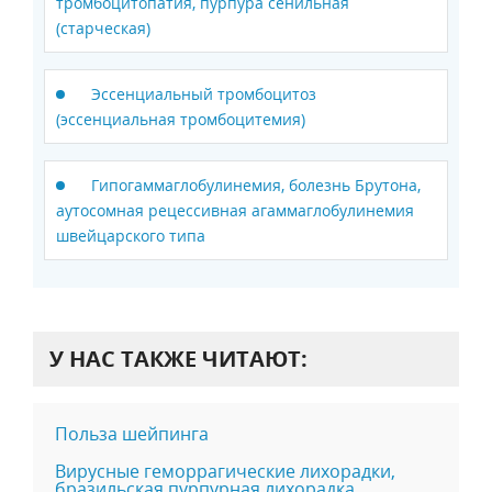
тромбоцитопатия, пурпура сенильная
(старческая)
Эссенциальный тромбоцитоз
(эссенциальная тромбоцитемия)
Гипогаммаглобулинемия, болезнь Брутона,
аутосомная рецессивная агаммаглобулинемия
швейцарского типа
У НАС ТАКЖЕ ЧИТАЮТ:
Польза шейпинга
Вирусные геморрагические лихорадки,
бразильская пурпурная лихорадка