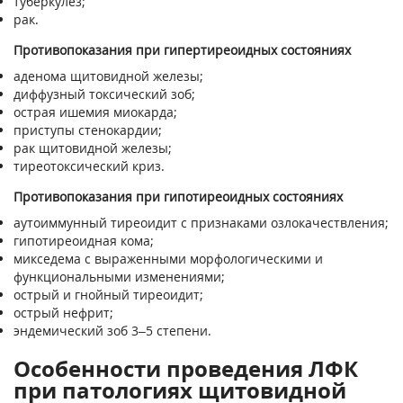
туберкулёз;
рак.
Противопоказания при гипертиреоидных состояниях
аденома щитовидной железы;
диффузный токсический зоб;
острая ишемия миокарда;
приступы стенокардии;
рак щитовидной железы;
тиреотоксический криз.
Противопоказания при гипотиреоидных состояниях
аутоиммунный тиреоидит с признаками озлокачествления;
гипотиреоидная кома;
микседема с выраженными морфологическими и
функциональными изменениями;
острый и гнойный тиреоидит;
острый нефрит;
эндемический зоб 3–5 степени.
Особенности проведения ЛФК
при патологиях щитовидной