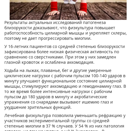
Результаты актуальных исследований патогенеза
близорукости доказывают, что физкультура повышает
работоспособность цилиарной мышцы и укрепляет склеры,
поэтому не дает прогрессировать миопии.
У 16-летних пациентов со средней степенью близорукости
зафиксирована более низкая физическая активность по
сравнению со сверстниками. При этом у них замедлен
глазной кровоток и ослаблена аккомодация.
Ходьба на лыжах, плаванье, бег и другие умеренные
циклические нагрузки с рабочим пульсом 100-140 ударов в
минуту улучшают функциональное состояние цилиарной
мышцы, стимулируют аккомодацию и гемодинамику глаз. В
то же время более интенсивные нагрузки с рабочим
пульсом до 180 ударов в минуту и акробатические
упражнения со снарядами вызывают ишемию глаз и
ухудшение зрительных функций.
Лечебная физкультура позволила уменьшить рефракцию у
участников экспериментальной группы со средней
степенью миопии в 37 % случаев. У 54 % из них патология