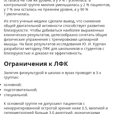
осталась на том же уровне, а у 9 % ? усилилась. В
контрольной группе миопия уменьшилась у 2 % пациентов,
у 7 % она осталась на прежнем уровне, а у 90 %
? увеличилась.
Из этого ученые-медики сделали вывод, что снижение
общей двигательной активности способствует развитию
близорукости. Чтобы добиваться наиболее выраженных
клинических результатов, целесообразно сочетать общие
физические упражнения с тренировками цилиарной
мышцы. На базе результатов исследования Ю. И. Курпан
разработал методику ЛФК для школьников и студентов с
близорукостью и доказал ее эффективность.
Ограничения к ЛФК
Занятия физкультурой в школах и вузах проводят в 3-х
группах:
основной;
подготовительной;
специальной.
К основной группе не допускают пациентов с
некорригированной остротой зрения ниже 0.5, миопией и
гиперметропией больше 3.0 диоптрий, хроническими