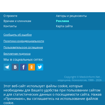
О проекте
Авторы и рецензенты
Врачам и клиникам
Реклама
Контакты
Карта сайта
Сообщить об ошибке
Политика конфиденциальности
Пользовательское соглашение
Бесплатная подписка
Мы в социальных сетях:
Copyright © MedicInform.Net -
медицина, психология, 1999 - 2026
Этот веб-сайт использует файлы cookie, которые
необходимы для Вашего удобства при пользовании сайтом
Копирование или иное распространение статей нашего сайта строго
воспрещается. Копирование раздела "Новости" допускается при наличии
и для статистических данных о посещаемости сайта. Нажав
активной открытой для поисковиков ссылки на MedicInform.Net
«Принимаю», вы соглашаетесь на использование файлов
cookie.
Материалы на сайте представлены в справочных целях. Редакция не всегда