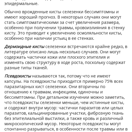
эпидермальные.
Обычно врожденные кисты селезенки бессимптомны и
имеют хороший прогноз. В некоторых случаях они могут
стать симптоматическими за счет увеличения размера,
особенно при получении травмы, кровоизлияния в стенку
кисту. Это приводит к увеличению осмоляльности кисты,
особенно при наличии устьиц в ее стенках.
Дермоидные кисты
селезенки встречаются крайне редко, в
литературе описано лишь несколько случаев. Они могут
содержать частички кожи или плоского эпителия и
изменять свою структуру в ходе роста, поскольку содержат
разные типы тканей.
Псевдокисты
называются так, потому что не имеют
капсулы. На псевдокисты приходится примерно 75% всех
паразитарных кист селезенки. Они вторичны по
отношению к травмам, инфекциям, одиночны и
бессимптомны. При детальном изучении можно заметить,
что псевдокисты селезенки меньше, чем истинные кисты,
и содержат внутри мусор: частички паразитов или целых
паразитов, кальцинированные участки, фиброзную ткань
без эпителиальной выстилки, а также кровь и различный
микроскопический мусор. Некоторые псевдокисты могут
спонтанно разрываться, в особенности после травмы или в