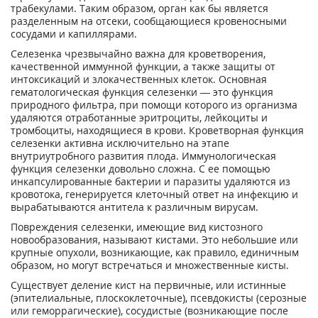
трабекулами. Таким образом, орган как бы является
разделенным на отсеки, сообщающиеся кровеносными
сосудами и капиллярами.
Селезенка чрезвычайно важна для кроветворения,
качественной иммунной функции, а также защиты от
интоксикаций и злокачественных клеток. Основная
гематологическая функция селезенки — это функция
природного фильтра, при помощи которого из организма
удаляются отработанные эритроциты, лейкоциты и
тромбоциты, находящиеся в крови. Кроветворная функция
селезенки активна исключительно на этапе
внутриутробного развития плода. Иммунологическая
функция селезенки довольно сложна. С ее помощью
инкапсулированные бактерии и паразиты удаляются из
кровотока, генерируется клеточный ответ на инфекцию и
вырабатываются антитела к различным вирусам.
Повреждения селезенки, имеющие вид кистозного
новообразования, называют кистами. Это небольшие или
крупные опухоли, возникающие, как правило, единичным
образом, но могут встречаться и множественные кисты.
Существует деление кист на первичные, или истинные
(эпителиальные, плоскоклеточные), псевдокисты (серозные
или геморрагические), сосудистые (возникающие после