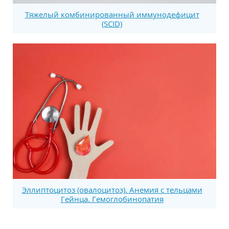
Тяжелый комбинированный иммунодефицит
(SCID)
Эллиптоцитоз (овалоцитоз). Анемия с тельцами
Гейнца. Гемоглобинопатия