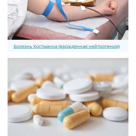
Болезнь Костманна (врожденная нейтропения)