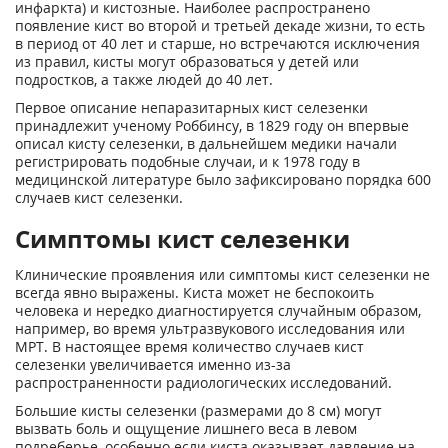
инфаркта) и кистозные. Наиболее распространено
появление кист во второй и третьей декаде жизни, то есть
в период от 40 лет и старше, но встречаются исключения
из правил, кисты могут образоваться у детей или
подростков, а также людей до 40 лет.
Первое описание непаразитарных кист селезенки
принадлежит ученому Роббинсу, в 1829 году он впервые
описал кисту селезенки, в дальнейшем медики начали
регистрировать подобные случаи, и к 1978 году в
медицинской литературе было зафиксировано порядка 600
случаев кист селезенки.
Симптомы кист селезенки
Клинические проявления или симптомы кист селезенки не
всегда явно выражены. Киста может не беспокоить
человека и нередко диагностируется случайным образом,
например, во время ультразвукового исследования или
МРТ. В настоящее время количество случаев кист
селезенки увеличивается именно из-за
распространенности радиологических исследований.
Большие кисты селезенки (размерами до 8 см) могут
вызвать боль и ощущение лишнего веса в левом
подреберье, особенно если киста оказывает давление на