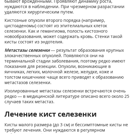
бывают врожденными. Проявляют динамику роста,
нуждаются в наблюдении. При чрезмерном разрастании
удаляются хирургическим путем.
Кистозные опухоли второго порядка (например,
цистоаденомы) состоят из эпителиальных клеток
селезенки. Как и гемангиома, полость кистозного
новообразования, может содержать кровь. Стенки такой
кисты состоят из эндотелия.
Метастазы селезенки
— результат образования крупных
злокачественных опухолей. Появляются они на
терминальной стадии заболевания, поэтому редко имеют
показания для резекции. Опухоли, возникающие в
яичниках, легких, молочной железе, желудке, коже и
толстом кишечнике чаще всего приводят к образованию
метастазов селезенки.
Изолированные метастазы селезенки встречаются очень
редко — в медицинской литературе описано всего около 25
случаев таких метастаз.
Лечение кист селезенки
Кисты малого размера (до 3 см) и бессимптомные кисты не
требуют лечения. Они нуждаются в регулярном