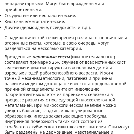
непаразитарными. Могут быть врожденными и
приобретенными.
Сосудистые или неопластические.
Кистозные/метастатические.
Другие (дермоидные, псевдокисты и т.д.).
С радиологической точки зрения различают первичные и
вторичные кисты, которые, в свою очередь, могут
разделяться на несколько категорий.
Врожденные
первичные кисты
(или эпителиальные)
составляют примерно 25% случаев от всех истинных кист
селезенки и диагностируются в основном у детей и
взрослых людей работоспособного возраста. И хотя
точный механизм этиологии, патогенез и причины
развития медикам до конца не известны, предполагаемой
причиной специалисты считают инволюцию
плюрипотентных клеток из паренхимы селезенки в
процессе развития с последующей плоскоклеточной
метаплазией. При микроскопическом анализе можно
увидеть большие, гладкие, инкапсулированные
образования, иногда захватывающие трабекулы.
Внутренняя поверхность таких кист состоит из
столбчатого, кубического или плоского эпителия. Они могут
быть разделены на дермоидные, мезотелиальные и