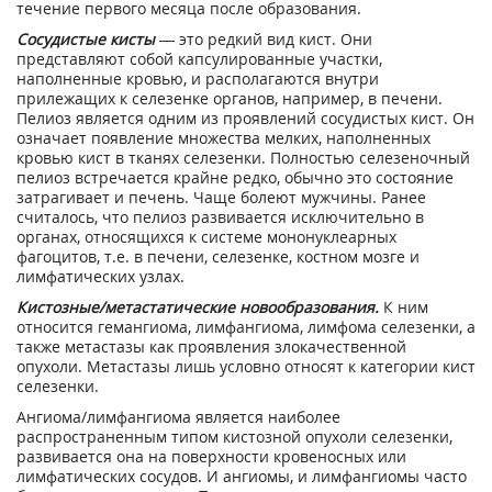
течение первого месяца после образования.
Сосудистые кисты
— это редкий вид кист. Они
представляют собой капсулированные участки,
наполненные кровью, и располагаются внутри
прилежащих к селезенке органов, например, в печени.
Пелиоз является одним из проявлений сосудистых кист. Он
означает появление множества мелких, наполненных
кровью кист в тканях селезенки. Полностью селезеночный
пелиоз встречается крайне редко, обычно это состояние
затрагивает и печень. Чаще болеют мужчины. Ранее
считалось, что пелиоз развивается исключительно в
органах, относящихся к системе мононуклеарных
фагоцитов, т.е. в печени, селезенке, костном мозге и
лимфатических узлах.
Кистозные/метастатические новообразования.
К ним
относится гемангиома, лимфангиома, лимфома селезенки, а
также метастазы как проявления злокачественной
опухоли. Метастазы лишь условно относят к категории кист
селезенки.
Ангиома/лимфангиома является наиболее
распространенным типом кистозной опухоли селезенки,
развивается она на поверхности кровеносных или
лимфатических сосудов. И ангиомы, и лимфангиомы часто