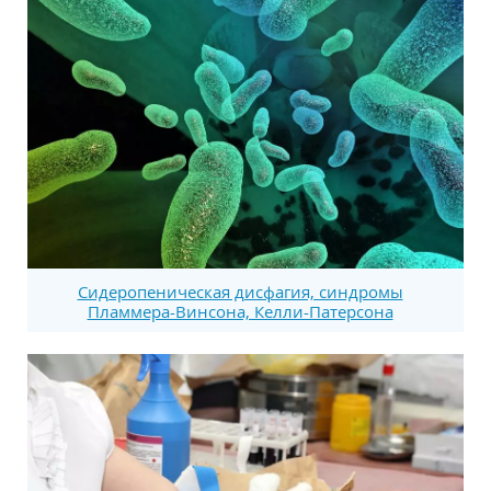
Сидеропеническая дисфагия, синдромы
Пламмера-Винсона, Келли-Патерсона