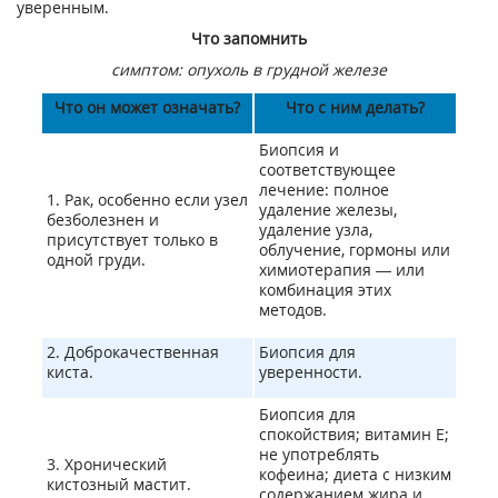
уверенным.
Что запомнить
симптом: опухоль в грудной железе
Что он может означать?
Что с ним делать?
Биопсия и
соответствующее
лечение: полное
1. Рак, особенно если узел
удаление железы,
безболезнен и
удаление узла,
присутствует только в
облучение, гормоны или
одной груди.
химиотерапия — или
комбинация этих
методов.
2. Доброкачественная
Биопсия для
киста.
уверенности.
Биопсия для
спокойствия; витамин Е;
не употреблять
3. Хронический
кофеина; диета с низким
кистозный мастит.
содержанием жира и