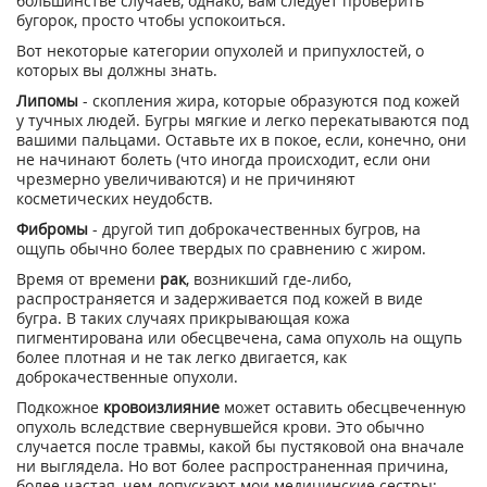
большинстве случаев, однако, вам следует проверить
бугорок, просто чтобы успокоиться.
Вот некоторые категории опухолей и припухлостей, о
которых вы должны знать.
Липомы
- скопления жира, которые образуются под кожей
у тучных людей. Бугры мягкие и легко перекатываются под
вашими пальцами. Оставьте их в покое, если, конечно, они
не начинают болеть (что иногда происходит, если они
чрезмерно увеличиваются) и не причиняют
косметических неудобств.
Фибромы
- другой тип доброкачественных бугров, на
ощупь обычно более твердых по сравнению с жиром.
Время от времени
рак
, возникший где-либо,
распространяется и задерживается под кожей в виде
бугра. В таких случаях прикрывающая кожа
пигментирована или обесцвечена, сама опухоль на ощупь
более плотная и не так легко двигается, как
доброкачественные опухоли.
Подкожное
кровоизлияние
может оставить обесцвеченную
опухоль вследствие свернувшейся крови. Это обычно
случается после травмы, какой бы пустяковой она вначале
ни выглядела. Но вот более распространенная причина,
более частая, чем допускают мои медицинские сестры: