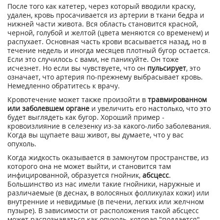
После того как катетер, через который вводили краску,
удален, кровь просачивается из артерии в ткани бедра и
нижней части живота. Вся область становится красной,
черной, голубой и желтой (цвета меняются со временем) и
распухает. Основная часть крови всасывается назад, но в
течение недель и иногда месяцев плотный бугор остается.
Если это случилось с вами, не паникуйте. Он тоже
исчезнет. Но если вы чувствуете, что он
пульсирует
, это
означает, что артерия по-прежнему выбрасывает кровь.
Немедленно обратитесь к врачу.
Кровотечение может также произойти в
травмированном
или заболевшем органе
и увеличить его настолько, что это
будет выглядеть как бугор. Хороший пример -
кровоизлияние в селезенку из-за какого-либо заболевания.
Когда вы щупаете ваш живот, вы думаете, что у вас
опухоль.
Когда жидкость оказывается в замкнутом пространстве, из
которого она не может выйти, и становится там
инфицированной, образуется гнойник,
абсцесс
.
Большинство из нас имели такие гнойники, наружные и
различаемые (в деснах, в волосяных фолликулах кожи) или
внутренние и невидимые (в печени, легких или желчном
пузыре). В зависимости от расположения такой абсцесс
может распознаваться как опухоль, которая "поддается",