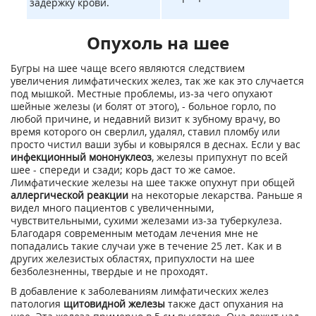
задержку крови.
Опухоль на шее
Бугры на шее чаще всего являются следствием
увеличения лимфатических желез, так же как это случается
под мышкой. Местные проблемы, из-за чего опухают
шейные железы (и болят от этого), - больное горло, по
любой причине, и недавний визит к зубному врачу, во
время которого он сверлил, удалял, ставил пломбу или
просто чистил ваши зубы и ковырялся в деснах. Если у вас
инфекционный мононуклеоз
, железы припухнут по всей
шее - спереди и сзади; корь даст то же самое.
Лимфатические железы на шее также опухнут при общей
аллергической реакции
на некоторые лекарства. Раньше я
видел много пациентов с увеличенными,
чувствительными, сухими железами из-за туберкулеза.
Благодаря современным методам лечения мне не
попадались такие случаи уже в течение 25 лет. Как и в
других железистых областях, припухлости на шее
безболезненны, твердые и не проходят.
В добавление к заболеваниям лимфатических желез
патология
щитовидной железы
также даст опухания на