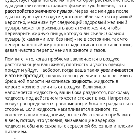
еды действительно отражает физическую болезнь, - это
расстройство желчного пузыря
. Через час или два после
еды вы чувствуете вздутие, которое облегчается отрыжкой.
Вероятно, механизм тут следующий: здоровый желчный
пузырь может впрыскивать достаточно желчи, чтобы
переварить жирную пищу, которую вы съели; больной
пузырь (с камнями или без них) - не в состоянии, так что
непереваренный жир просто задерживается в кишечнике,
давая чувство переполнения в животе и газов.
Помните, что, когда проблема заключается в воздухе,
растягивающем ваш живот, плотность и узость одежды
придут и уйдут. Наоборот, когда ваша талия
увеличивается
и это не проходит
, следовательно, увеличен ваш вес или в
брюшной полости накопилась
жидкость
. Жидкость в
животе можно отличить от воздуха. Если живот
наполняется жидкостью, ваши бока раздаются, поскольку
жидкость под действием тяжести стекает вниз. Напротив,
воздух распределяется равномерно, и бока не раздаются в
стороны. Если жидкость накапливается в животе, то,
вопреки вашим ожиданиям, вы не обязательно прибавите
в весе, потому что условия, вызывающие задержку
жидкости, обычно связаны с серьезной болезнью и плохим
питанием.