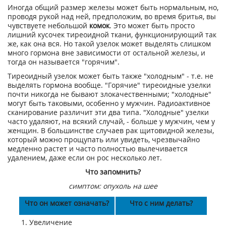
Иногда общий размер железы может быть нормальным, но,
проводя рукой над ней, предположим, во время бритья, вы
чувствуете небольшой
комок
. Это может быть просто
лишний кусочек тиреоидной ткани, функционирующий так
же, как она вся. Но такой узелок может выделять слишком
много гормона вне зависимости от остальной железы, и
тогда он называется "горячим".
Тиреоидный узелок может быть также "холодным" - т.е. не
выделять гормона вообще. "Горячие" тиреоидные узелки
почти никогда не бывают злокачественными; "холодные"
могут быть таковыми, особенно у мужчин. Радиоактивное
сканирование различит эти два типа. "Холодные" узелки
часто удаляют, на всякий случай, - больше у мужчин, чем у
женщин. В большинстве случаев рак щитовидной железы,
который можно прощупать или увидеть, чрезвычайно
медленно растет и часто полностью вылечивается
удалением, даже если он рос несколько лет.
Что запомнить?
симптом: опухоль на шее
Что он может означать?
Что с ним делать?
1. Увеличение