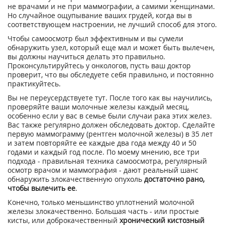
не врачами и не при маммографии, а самими женщинами.
Но случайное ощупывание ваших грудей, когда вы в
соответствующем настроении, не лучший способ для этого.
Чтобы самоосмотр был эффективным и вы сумели
обнаружить узел, который еще мал и может быть вылечен,
вы должны научиться делать это правильно.
Проконсультируйтесь у онкологов, пусть ваш доктор
проверит, что вы обследуете себя правильно, и постоянно
практикуйтесь.
Вы не переусердствуете тут. После того как вы научились,
проверяйте ваши молочные железы каждый месяц,
особенно если у вас в семье были случаи рака этих желез.
Вас также регулярно должен обследовать доктор. Сделайте
первую маммограмму (рентген молочной железы) в 35 лет
и затем повторяйте ее каждые два года между 40 и 50
годами и каждый год после. По моему мнению, все три
подхода - правильная техника самоосмотра, регулярный
осмотр врачом и маммография - дают реальный шанс
обнаружить злокачественную опухоль
достаточно рано,
чтобы вылечить ее
.
Конечно, только меньшинство уплотнений молочной
железы злокачественно. Большая часть - или простые
кисты, или доброкачественный
хронический кистозный