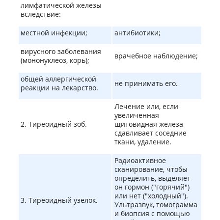
лимфатической железы
вследствие:
местной инфекции;
антибиотики;
вирусного заболевания
врачебное наблюдение;
(мононуклеоз, корь);
общей аллергической
не принимать его.
реакции на лекарство.
Лечение или, если
увеличенная
2. Тиреоидный зоб.
щитовидная железа
сдавливает соседние
ткани, удаление.
Радиоактивное
сканирование, чтобы
определить, выделяет
он гормон ("горячий")
или нет ("холодный").
3. Тиреоидный узелок.
Ультразвук, томограмма
и биопсия с помощью