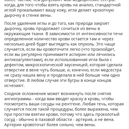
когда, для того чтобы взять кровь на анализ, стандартной
иглой прокалывают вашу кожу, игла делает крохотную
дырочку в стенке вены.
После удаления иглы и до того, как природа закроет
дырочку, кровь продолжает сочиться из вены в
окружающие ткани. В зависимости от интенсивности течи
определенное количество крови остается там и через
несколько дней будет выглядеть как опухоль. Это чаще
случается, если вы кровоточите легко (что произойдет,
если вы регулярно принимаете аспирин или лечились
антикоагулянтами), если использованная игла была с
дефектом, микроскопической заусеницей, которая сделала
отверстие в вене чуть больше, и, конечно, если медсестра
не сразу нашла вену и проделала в ней больше чем одно
отверстие. В любом случае эти бугры в конце концов
исчезают.
Сходное осложнение может возникнуть после снятия
ангиограммы - когда вам вводят краску в кровь, чтобы
посмотреть ваши сосуды на рентгене. Любая течь, которая
случается после такой процедуры, более выражена, чем
при простом взятии крови, потому что здесь проколотый
сосуд - обычно в паховой области - артерия, а не вена.
Артерии кровоточат более сильно, чем вены.