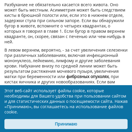
Разбухание не обязательно касается всего живота. Оно
может быть местным. Асимметрия может быть следствием
кисты в брюшной полости или, если это в нижнем отделе,
задержки стула при сильном запоре. Если вы обнаружили
бугор в животе, вспомните о четырех квадрантах, о
которых я говорил в главе 1. Если бугор в правом верхнем
квадранте, он, скорее, связан с печенью или чем-нибудь в
ней.
В левом верхнем, вероятно, - за счет увеличения селезенки
при различных заболеваниях, включая инфекционный
мононуклеоз, лейкемию, лимфому и другие заболевания
крови. Набухание внизу по средней линии может быть
результатом растяжения мочевого пузыря, увеличения
матки при беременности или
фиброзных опухолях
, при
кистах яичника и других новообразованиях. Если вам
когда-то делали операцию на животе, вы можете
Этот веб-сайт использует файлы cookie, которые
обнаружить бугор по шву, там, где рубцовая ткань
необходимы для Вашего удобства при пользовании сайтом
растянулась и через нее выпячивается содержимое
и для статистических данных о посещаемости сайта. Нажав
живота. Эти
послеоперационные грыжи
иногда требуют
«Принимаю», вы соглашаетесь на использование файлов
хирургического вмешательства.
cookie.
Итак, увеличение живота, которое не связано с
беременностью и простым увеличением веса, обычно
Принимаю
отражает задержку воздуха или жидкости. Воздух приходит