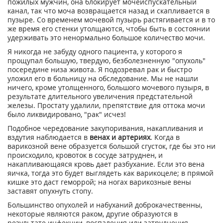
пожилых мужчин, она блокирует мочеиспускательный
канал, так что моча возвращается назад и скапливается в
пузыре. Со временем мочевой пузырь растягивается и в то
же время его стенки утолщаются, чтобы быть в состоянии
удерживать это ненормально большое количество мочи.
Я никогда не забуду одного пациента, у которого я
прощупал большую, твердую, безболезненную "опухоль"
посередине низа живота. Я подозревал рак и быстро
уложил его в больницу на обследование. Мы не нашли
ничего, кроме утолщенного, большого мочевого пузыря, в
результате длительного увеличения предстательной
железы. Простату удалили, препятствие для оттока мочи
было ликвидировано, "рак" исчез!
Подобное чередование закупоривания, накапливания и
вздутия наблюдается в
венах и артериях
. Когда в
варикозной вене образуется большой сгусток, где бы это ни
происходило, кровоток в сосуде затруднен, и
накапливающаяся кровь дает разбухание. Если это вена
яичка, тогда это будет выглядеть как варикоцеле; в прямой
кишке это даст геморрой; на ногах варикозные вены
заставят опухнуть стопу.
Большинство опухолей и набуханий доброкачественны,
некоторые являются раком, другие образуются в
результате инфекции, воспаления или затруднения