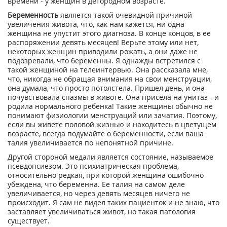
времени - у женщин в детородном возрасте.
Беременность
является такой очевидной причиной
увеличения живота, что, как нам кажется, ни одна
женщина не упустит этого диагноза. В конце концов, в ее
распоряжении девять месяцев! Верьте этому или нет,
некоторых женщин приводили рожать, а они даже не
подозревали, что беременны. Я однажды встретился с
такой женщиной на телеинтервью. Она рассказала мне,
что, никогда не обращая внимания на свои менструации,
она думала, что просто потолстела. Пришел день, и она
почувствовала спазмы в животе. Она присела на унитаз - и
родила нормального ребенка! Такие женщины обычно не
понимают физиологии менструаций или зачатия. Поэтому,
если вы живете половой жизнью и находитесь в цветущем
возрасте, всегда подумайте о беременности, если ваша
талия увеличивается по непонятной причине.
Другой стороной медали является состояние, называемое
псевдопсиезом. Это психиатрическая проблема,
относительно редкая, при которой женщина ошибочно
убеждена, что беременна. Ее талия на самом деле
увеличивается, но через девять месяцев ничего не
происходит. Я сам не видел таких пациенток и не знаю, что
заставляет увеличиваться живот, но такая патология
существует.