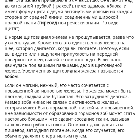
шее. Эта железа примерно в 5 см высотою. Она лежит над
дыхательной трубкой (трахеей), ниже адамова яблока, и
имеет форму щита с двумя вытянутыми долями на каждой
стороне от средней линии, соединенными широкой
полосой ткани (
тиреоид
по-гречески значит "в виде
щита").
В норме щитовидная железа не прощупывается, разве что
у очень худых. Кроме того, это единственная железа на
шее, которая двигается, когда вы глотаете. Поэтому, если
вы видите или нащупали припухлость на передней
поверхности шеи, выпейте немного воды. Если ткань
двинулась под вашими пальцами, дело в щитовидной
железе. Увеличенная щитовидная железа называется
зобом
.
Если он мягкий, нежный, это часто сочетается с
повышенной активностью железы. Но железа может быть
плотная, гладкая или бугристая. Это затрудняет диагноз.
Размер зоба никак не связан с активностью железы,
которая может быть нормальной, низкой или повышенной.
Вне зависимости от образования гормонов зоб может стать
настолько большим, что сдавит соседние ткани, вызывая
кашель или грубость голоса. Он может даже давить на
пищевод, затрудняя глотание. Когда это случается, его
обычно удаляют оперативным путем.