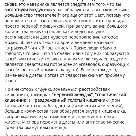
снова
, это наверняка является следствием того, что вы
заглотнули воздух
или у вас образуются газы в кишечнике.
Большинство "глотателей" отрицают этот факт, потому что
он является не сознательным действием с их стороны, а
просто нервной привычкой. При заглатывании большого
количества воздуха (так же как и воды) желудок
растягивается и дает чувство переполнения, которое
можно облегчить тем, что врачи вежливо называют
"отрыжкой" (читай "рыганием"). Такие люди обычно
говорят, что они "что-то съели" или что у них "образуются
газы". Фактически только в малом числе случаев вздутие
является следствием потребления углеводов, образующих
газы (известный пример - капуста). Если в этом дело,
изменение диеты и отказ от сладостей снимет проблему
газов.
При некоторых "функциональных" расстройствах
кишечника, таких, как "
нервный желудок
", "
спастический
кишечник
" и "
раздраженный толстый кишечник
" (при
которых часто не наблюдается физических изменений),
большие количества газа образуются внутри кишечника,
сопровождаемые растяжением и спадением стенки
живота. И снова перемена диеты или антиспастические
средства окажут вам помощь.
Существует одна патология, при которой растяжение после