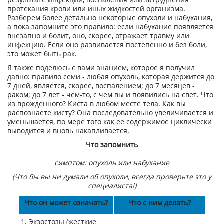
протекания крови или иных жидкостей организма.
Разберем более детально некоторые опухоли и набухания,
а пока запомните это правило: если набухание появляется
внезапно и болит, оно, скорее, отражает травму или
инфекцию. Если оно развивается постепенно и без боли,
это может быть рак.
Я также поделюсь с вами знанием, которое я получил
давно: правило семи - любая опухоль, которая держится до
7 дней, является, скорее, воспалением; до 7 месяцев -
раком; до 7 лет - чем-то, с чем вы и появились на свет. Что
из врожденного? Киста в любом месте тела. Как вы
распознаете кисту? Она последовательно увеличивается и
уменьшается, по мере того как ее содержимое циклически
выводится и вновь накапливается.
Что запомнить
симптом: опухоль или набухание
(Что бы вы ни думали об опухоли, всегда проверьте это у
специалиста!)
Что он может означать?
Что с ним делать?
1. Экзостозы (жесткие