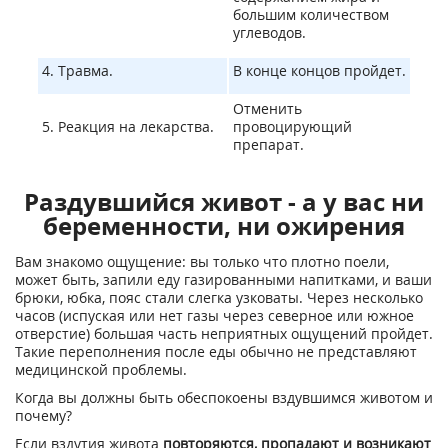
большим количеством
углеводов.
4. Травма.
В конце концов пройдет.
Отменить
5. Реакция на лекарства.
провоцирующий
препарат.
Раздувшийся живот - а у вас ни
беременности, ни ожирения
Вам знакомо ощущение: вы только что плотно поели,
может быть, запили еду газированными напитками, и ваши
брюки, юбка, пояс стали слегка узковаты. Через несколько
часов (испуская или нет газы через северное или южное
отверстие) большая часть неприятных ощущений пройдет.
Такие переполнения после еды обычно не представляют
медицинской проблемы.
Когда вы должны быть обеспокоены вздувшимся животом и
почему?
Если вздутия живота
повторяются, пропадают и возникают