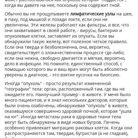
когда вы давите на нее, поскольку она содержит гной.
Обычно вы не прощупываете
лимфатические узлы
на шее,
в паху, под мышкой и позади локтя, если они не
увеличены. Эти железы работают как фильтры, и все, что
они захватывают в своей работе, - вирусы, бактерии и
опухолевые клетки, заставляет их опухать. Если вы
обнаружили такую железу, вот полезное четкое правило.
Если она тверда и безболезненна, она, вероятно,
свидетельствует о злокачественном процессе где-либо;
если она нежна, свободно двигается и мягкая, вероятно,
дело в инфекции. Но помните, единственный способ, с
помощью которого вы и ваш врач могут быть абсолютно
уверены в диагнозе, - это взятие кусочка на биопсию.
Иногда "опухоль" - просто результат измененной
"географии" тела: орган, расположенный там, где вы не
ожидаете его. Наилучший пример - в животе. У меня было
много пациентов, и я знал нескольких докторов, которые
были очень озабочены, обнаруживая "опухоль" в животе,
оказавшуюся совершенно здоровой почкой, которая "ушла
на юг". Иногда метастазы рака в здоровые ткани тела
могут быть обнаружены в виде новых бугров. Печень
особенно привлекает миграцию раковых клеток. Когда они
распространяются там, твердая, бугристая (а не гладкая),