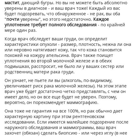
мастит
, дающий бугры. Но вы не можете быть абсолютно
уверены в диагнозе - и ваш врач тоже! Каждый из вас
будет подозревать, что обнаруженное - не рак, вы оба
"
почти
уверены", но этого недостаточно.
Каждое
уплотнение требует полного обследования
- по крайней
мере один раз.
Когда врач обследует ваши груди, он определит
характеристики опухоли - размер, плотность, нежна ли она
или неровно натягивает кожу, так что кожа становится
похожей на кожуру апельсина. Врач также поищет
уплотнения во второй молочной железе и в обеих
подмышках, расспросит, не было ли у ваших сестер или
родственниц матери рака груди.
Он узнает, не пьете ли вы (алкоголь, по-видимому,
увеличивает риск рака молочной железы). На этом этапе
врач уже будет достаточно четко представлять, с чем он
имеет дело, но он все еще будет не уверен. Поэтому,
вероятно, он порекомендует маммографию.
Она тоже не гарантия на все 100%, но рак обычно дает
характерную картину при этом рентгеновском
исследовании. Если имеется малейшее подозрение после
наружного обследования и маммограммы, ваш врач
захочет (обязан) сделать биопсию - или через иглу (в нее