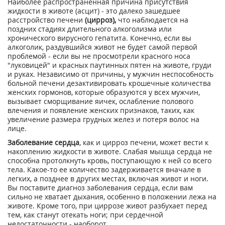
Наиболее распространенная причина присутствия
жидкости в животе (асцит) - это далеко зашедшее
расстройство печени
(цирроз),
что наблюдается на
поздних стадиях длительного алкоголизма или
хронического вирусного гепатита. Конечно, если вы
алкоголик, раздувшийся живот не будет самой первой
проблемой - если вы не просмотрели красного носа
"луковицей" и красных паутинных пятен на животе, груди
и руках. Независимо от причины, у мужчин неспособность
больной печени дезактивировать крошечные количества
женских гормонов, которые образуются у всех мужчин,
вызывает сморщивание яичек, ослабление полового
влечения и появление женских признаков, таких, как
увеличение размера грудных желез и потеря волос на
лице.
Заболевание сердца
, как и цирроз печени, может вести к
накоплению жидкости в животе. Слабая мышца сердца не
способна протолкнуть кровь, поступающую к ней со всего
тела. Какое-то ее количество задерживается вначале в
легких, а позднее в других местах, включая живот и ноги.
Вы поставите диагноз заболевания сердца, если вам
сильно не хватает дыхания, особенно в положении лежа на
животе. Кроме того, при циррозе живот разбухает перед
тем, как станут отекать ноги; при сердечной
недостаточности - наоборот.