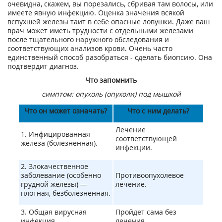
очевидна, скажем, вы порезались, сбривая там волосы, или
имеете явную инфекцию. Оценка значения всякой
вспухшей железы таит в себе опасные ловушки. Даже ваш
врач может иметь трудности с отдельными железами
после тщательного наружного обследования и
соответствующих анализов крови. Очень часто
единственный способ разобраться - сделать биопсию. Она
подтвердит диагноз.
Что запомнить
симптом: опухоль (опухоли) под мышкой
Что он может означать?
Что с ним делать?
Лечение
1. Инфицированная
соответствующей
железа (болезненная).
инфекции.
2. Злокачественное
заболевание (особенно
Противоопухолевое
грудной железы) —
лечение.
плотная, безболезненная.
3. Общая вирусная
Пройдет сама без
инфекция.
лечения.