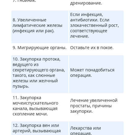
7. Гнойник.
дренирование.
Если инфекция,
8. Увеличенные
антибиотики. Если
лимфатические железы
злокачественный рост,
(инфекция или рак).
соответствующее
лечение.
9. Мигрирующие органы.
Оставьте их в покое.
10. Закупорка протока,
ведущего из
секретирующего органа,
Может понадобиться
такого, как слюнные
операция.
железы или желчный
пузырь.
11. Закупорка
Лечение увеличенной
мочеиспускательного
простаты, причины
канала, вызывающая
закупорки.
скопление мочи.
12. Закупорка вен или
Лекарства или
артерий, вызывающая
операция.