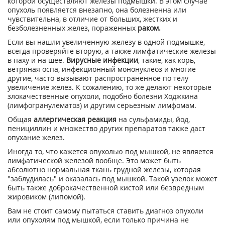
которой осуществляют железы подмышки. В этом случае
опухоль появляется внезапно, она болезненна или
чувствительна, в отличие от больших, жестких и
безболезненных желез, пораженных
раком.
Если вы нашли увеличенную железу в одной подмышке,
всегда проверяйте вторую, а также лимфатические железы
в паху и на шее.
Вирусные инфекции
, такие, как корь,
ветряная оспа, инфекционный мононуклеоз и многие
другие, часто вызывают распространенное по телу
увеличение желез. К сожалению, то же делают некоторые
злокачественные опухоли, подобно болезни Ходжкина
(лимфогранулематоз) и другим серьезным лимфомам.
Общая
аллергическая реакция
на сульфамиды, йод,
пенициллин и множество других препаратов также даст
опухание желез.
Иногда то, что кажется опухолью под мышкой, не является
лимфатической железой вообще. Это может быть
абсолютно нормальная ткань грудной железы, которая
"заблудилась" и оказалась под мышкой. Такой узелок может
быть также доброкачественной кистой или безвредным
жировиком (липомой).
Вам не стоит самому пытаться ставить диагноз опухоли
или опухолям под мышкой, если только причина не