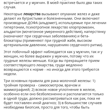
встречается и у мужчин. В моей практике было два таких
случая.
Некоторые
лекарства
вызывают опухание желез и даже
делают их бугристыми и болезненными. Они включают
производные ДОФА (альдомет), используемые при лечении
гипертонии, психотропное лекарство хлорпромазин,
альдактон (мочегонное умеренного действия), наперстянку
(назначают при сердечных заболеваниях) и бета-
блокаторы (применяют при грудной жабе, высоком
артериальном давлении, нарушениях сердечного ритма).
Этот побочный эффект наблюдается как у мужчин, так и у
женщин, но более выражен у мужчин, потому что их
грудные железы меньше. Когда вы прекращаете прием
соответствующего лекарства, груди медленно
возвращаются к норме - но иногда для этого требуются
недели.
Три основных правила для рака молочной железы: 1)
тройная проверка - самоосмотром, врачом и
маммографией; 2) всякое новое уплотнение в железе,
особенно если оно безболезненно и располагается только
в одной груди, должно рассматриваться как рак, пока не
будет поставлен иной диагноз; 3) в большинстве случаев
необходима биопсия, просто для того, чтобы быть