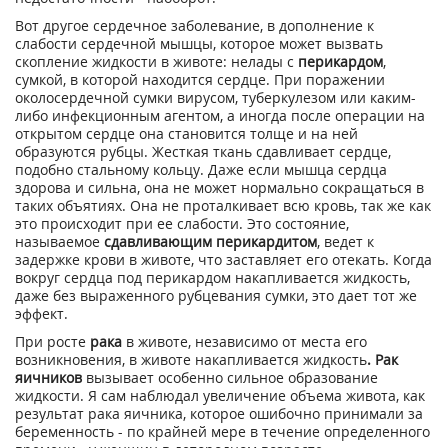
Вот другое сердечное заболевание, в дополнение к
слабости сердечной мышцы, которое может вызвать
скопление жидкости в животе: нелады с
перикардом
,
сумкой, в которой находится сердце. При поражении
околосердечной сумки вирусом, туберкулезом или каким-
либо инфекционным агентом, а иногда после операции на
открытом сердце она становится толще и на ней
образуются рубцы. Жесткая ткань сдавливает сердце,
подобно стальному кольцу. Даже если мышца сердца
здорова и сильна, она не может нормально сокращаться в
таких объятиях. Она не проталкивает всю кровь, так же как
это происходит при ее слабости. Это состояние,
называемое
сдавливающим перикардитом
, ведет к
задержке крови в животе, что заставляет его отекать. Когда
вокруг сердца под перикардом накапливается жидкость,
даже без выраженного рубцевания сумки, это дает тот же
эффект.
При росте
рака
в животе, независимо от места его
возникновения, в животе накапливается жидкость
. Рак
яичников
вызывает особенно сильное образование
жидкости. Я сам наблюдал увеличение объема живота, как
результат рака яичника, которое ошибочно принимали за
беременность - по крайней мере в течение определенного