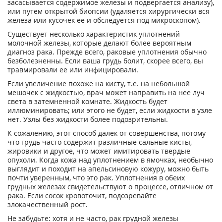
засасывается содержимое железы и подвергается анализу),
или путем открытой биопсии (удаляется хирургически вся
железа или кусочек ее и обследуется под микроскопом).
Существует несколько характеристик уплотнений
молочной железы, которые делают более вероятным
диагноз рака. Прежде всего, раковые уплотнения обычно
безболезненны. Если ваша грудь болит, скорее всего, вы
травмировали ее или инфицировали.
Если увеличение похоже на кисту, т.е. на небольшой
мешочек с жидкостью, врач может направить на нее луч
света в затемненной комнате. Жидкость будет
иллюминировать; или этого не будет, если жидкости в узле
нет. Узлы без жидкости более подозрительны.
К сожалению, этот способ далек от совершенства, потому
что грудь часто содержит различные сальные кисты,
жировики и другое, что может имитировать твердые
опухоли. Когда кожа над уплотнением в ямочках, необычно
выглядит и походит на апельсиновую кожуру, можно быть
почти уверенным, что это рак. Уплотнения в обеих
грудных железах свидетельствуют о процессе, отличном от
рака. Если сосок кровоточит, подозревайте
злокачественный рост.
Не забудьте: хотя и не часто, рак грудной железы