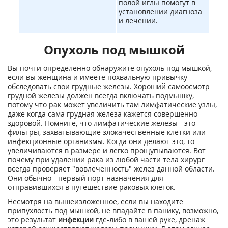
полой иглы помогут в
установлении диагноза
и лечении.
Опухоль под мышкой
Вы почти определенно обнаружите опухоль под мышкой,
если вы женщина и имеете похвальную привычку
обследовать свои грудные железы. Хороший самоосмотр
грудной железы должен всегда включать подмышку,
потому что рак может увеличить там лимфатические узлы,
даже когда сама грудная железа кажется совершенно
здоровой. Помните, что лимфатические железы - это
фильтры, захватывающие злокачественные клетки или
инфекционные организмы. Когда они делают это, то
увеличиваются в размере и легко прощупываются. Вот
почему при удалении рака из любой части тела хирург
всегда проверяет "вовлеченность" желез данной области.
Они обычно - первый порт назначения для
отправившихся в путешествие раковых клеток.
Несмотря на вышеизложенное, если вы находите
припухлость под мышкой, не впадайте в панику, возможно,
это результат
инфекции
где-либо в вашей руке, дренаж