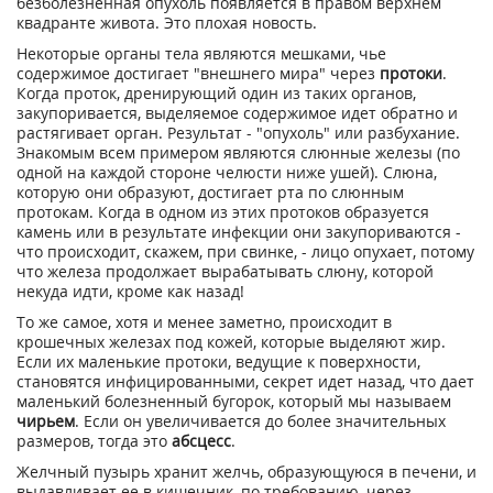
безболезненная опухоль появляется в правом верхнем
квадранте живота. Это плохая новость.
Некоторые органы тела являются мешками, чье
содержимое достигает "внешнего мира" через
протоки
.
Когда проток, дренирующий один из таких органов,
закупоривается, выделяемое содержимое идет обратно и
растягивает орган. Результат - "опухоль" или разбухание.
Знакомым всем примером являются слюнные железы (по
одной на каждой стороне челюсти ниже ушей). Слюна,
которую они образуют, достигает рта по слюнным
протокам. Когда в одном из этих протоков образуется
камень или в результате инфекции они закупориваются -
что происходит, скажем, при свинке, - лицо опухает, потому
что железа продолжает вырабатывать слюну, которой
некуда идти, кроме как назад!
То же самое, хотя и менее заметно, происходит в
крошечных железах под кожей, которые выделяют жир.
Если их маленькие протоки, ведущие к поверхности,
становятся инфицированными, секрет идет назад, что дает
маленький болезненный бугорок, который мы называем
чирьем
. Если он увеличивается до более значительных
размеров, тогда это
абсцесс
.
Желчный пузырь хранит желчь, образующуюся в печени, и
выдавливает ее в кишечник, по требованию, через