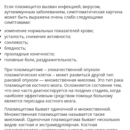
Если плазмоцитоз вызван инфекцией, вирусом,
аутоиммунным заболеванием, симптоматическая картина
может быть выражена очень слабо следующими
симптомами:
изменение нормальных показателей крови;
усталость, снижение активности;
сонливость;
бледность;
прохладные конечности;
головные боли, раздражительность.
При плазмоцитоме – злокачественной опухоли
плазматических клеток – может развиться другой тип
раковой опухоли — множественная миелома. Это тип рака
плазмоцитов костного мозга. Осложняется состояние тем,
что оно часто диагностируется на поздних стадиях, когда
наиболее эффективным средством помощи больному
является пересадка костного мозга.
Плазмоцитома бывает одиночной и множественной.
Множественная плазмоцитома называется также
миеломой. Одиночная плазмоцитома бывает нескольких
видов: костная и экстрамедуллярная. Костная
характеризуется накоплением аномального количества