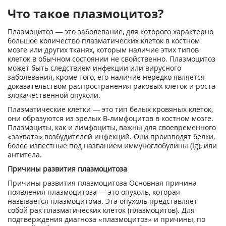
Что такое плазмоцитоз?
Плазмоцитоз — это заболевание, для которого характерно
большое количество плазматических клеток в костном
мозге или других тканях, которым наличие этих типов
клеток в обычном состоянии не свойственно. Плазмоцитоз
может быть следствием инфекции или вирусного
заболевания, кроме того, его наличие нередко является
доказательством распространения раковых клеток и роста
злокачественной опухоли.
Плазматические клетки — это тип белых кровяных клеток,
они образуются из зрелых В-лимфоцитов в костном мозге.
Плазмоциты, как и лимфоциты, важны для своевременного
«захвата» возбудителей инфекций. Они производят белки,
более известные под названием иммуноглобулины (Ig), или
антитела.
Причины развития плазмоцитоза
Причины развития плазмоцитоза Основная причина
появления плазмоцитоза — это опухоль, которая
называется плазмоцитома. Эта опухоль представляет
собой рак плазматических клеток (плазмоцитов). Для
подтверждения диагноза «плазмоцитоз» и причины, по