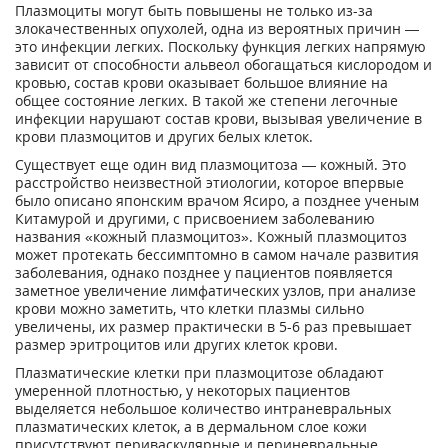
Плазмоциты могут быть повышены не только из-за
злокачественных опухолей, одна из вероятных причин —
это инфекции легких. Поскольку функция легких напрямую
зависит от способности альвеол обогащаться кислородом и
кровью, состав крови оказывает большое влияние на
общее состояние легких. В такой же степени легочные
инфекции нарушают состав крови, вызывая увеличение в
крови плазмоцитов и других белых клеток.
Существует еще один вид плазмоцитоза — кожный. Это
расстройство неизвестной этиологии, которое впервые
было описано японским врачом Ясиро, а позднее ученым
Китамурой и другими, с присвоением заболеванию
названия «кожный плазмоцитоз». Кожный плазмоцитоз
может протекать бессимптомно в самом начале развития
заболевания, однако позднее у пациентов появляется
заметное увеличение лимфатических узлов, при анализе
крови можно заметить, что клетки плазмы сильно
увеличены, их размер практически в 5-6 раз превышает
размер эритроцитов или других клеток крови.
Плазматические клетки при плазмоцитозе обладают
умеренной плотностью, у некоторых пациентов
выделяется небольшое количество интраневральных
плазматических клеток, а в дермальном слое кожи
присутствуют периваскулярные и периневральные