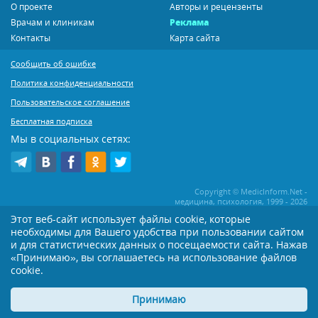
О проекте
Авторы и рецензенты
Врачам и клиникам
Реклама
Контакты
Карта сайта
Сообщить об ошибке
Политика конфиденциальности
Пользовательское соглашение
Бесплатная подписка
Мы в социальных сетях:
Copyright © MedicInform.Net -
медицина, психология, 1999 - 2026
Этот веб-сайт использует файлы cookie, которые
необходимы для Вашего удобства при пользовании сайтом
Копирование или иное распространение статей нашего сайта строго
воспрещается. Копирование раздела "Новости" допускается при наличии
и для статистических данных о посещаемости сайта. Нажав
активной открытой для поисковиков ссылки на MedicInform.Net
«Принимаю», вы соглашаетесь на использование файлов
cookie.
Материалы на сайте представлены в справочных целях. Редакция не всегда
разделяет мнение авторов опубликованных материалов. Перед
применением тех или иных рекомендаций настоятельно рекомендуется
Принимаю
посоветоваться с Вашим лечащим врачом!