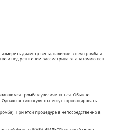
т измерить диаметр вены, наличие в нем тромба и
ство и под рентгеном рассматривают анатомию вен
зовавшимся тромбам увеличиваться. Обычно
в. Однако антикоагулянты могут спровоцировать
ромба). При этой процедуре в непосредственно в
ический фильтр (КАВА-ФИЛЬТР) который может