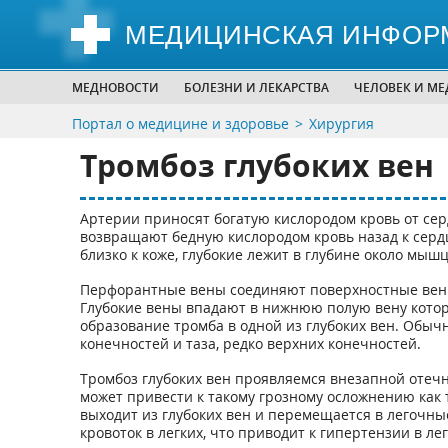
МЕДИЦИНСКАЯ ИНФОР
МЕДНОВОСТИ
БОЛЕЗНИ И ЛЕКАРСТВА
ЧЕЛОВЕК И М
Портал о медицине и здоровье
Хирургия
Тромбоз глубоких вен
Артерии приносят богатую кислородом кровь от сердц
возвращают бедную кислородом кровь назад к сердц
близко к коже, глубокие лежит в глубине около мышц
Перфорантные вены соединяют поверхностные вены
Глубокие вены впадают в нижнюю полую вену котора
образование тромба в одной из глубоких вен. Обычн
конечностей и таза, редко верхних конечностей.
Тромбоз глубоких вен проявляемся внезапной отечн
может привести к такому грозному осложнению как
выходит из глубоких вен и перемещается в легочные
кровоток в легких, что приводит к гипертензии в л