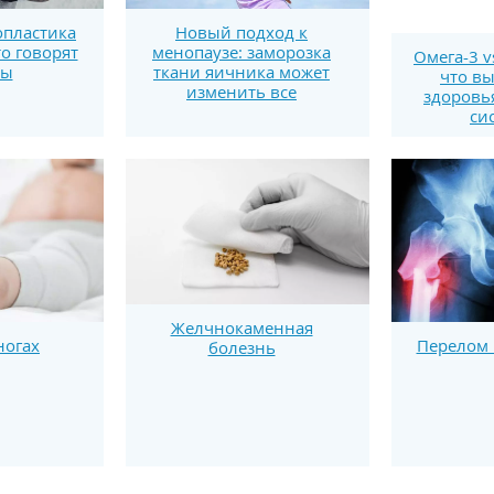
пластика
Новый подход к
то говорят
менопаузе: заморозка
Омега-3 v
ты
ткани яичника может
что вы
изменить все
здоровь
си
Желчнокаменная
ногах
Перелом 
болезнь