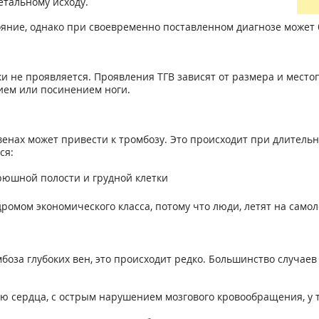
етальному исходу.
ояние, однако при своевременно поставленном диагнозе может
ки не проявляется. Проявления ТГВ зависят от размера и мест
нием или посинением ноги.
венах может привести к тромбозу. Это происходит при длительн
ся:
брюшной полости и грудной клетки
ромом экономического класса, потому что люди, летят на само
боза глубоких вен, это происходит редко. Большинство случаев
ю сердца, с острым нарушением мозгового кровообращения, у 