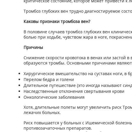
критическое состояние, которое может привести к л
Тромбоз глубоких вен трудно диагностируемое сост
Каковы признаки тромбоза вен?
В половине случаев тромбоз глубоких вен клиничес
болью при ходьбе, чувством жара в ноге, покрасне
Причины
Снижение скорости кровотока в венах или застой в 
образуются тромбы. Основными причинами являют
Хирургическое вмешательство на суставах ноги, в 
Перелом бедра и голени
Длительное путешествие (это иногда называют синд
Наследственные отклонения свертывания крови
Онкологические заболевания
Хотя, длительные полеты могут увеличить риск Тром
лежачих больных.
Риск повышается у больных с Ишемической болезнь
противозачаточных препаратов.