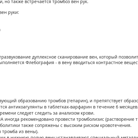
, но также встречается тромбоз вен рук.
вен руки:
а
тразвукование дуплексное сканирование вен, который позволи
выполняется Флебография - в вену вводиться контрастное веще
вующий образованию тромбов (гепарин), и препятствует обра
ются антикоагулянты в таблетках-варфарин в течение 6 месяце
ремени следует следить за анализом крови.
А иногда рекомендовано провести тромболизис (растворение т
мболитики также сопряжены с высоким риском кровотечения.
 тромба из вены).
рии в нижнюю полую вену устанавливают специальный металл