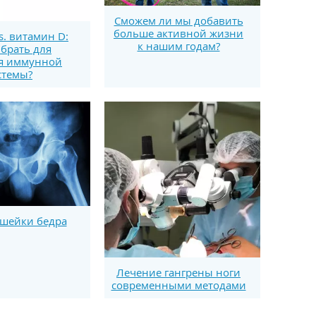
Сможем ли мы добавить
больше активной жизни
s. витамин D:
к нашим годам?
брать для
я иммунной
стемы?
шейки бедра
Лечение гангрены ноги
современными методами