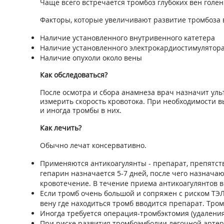
Чаще всего встречается тромбоз глубоких вен голени
Факторы, которые увеличивают развитие тромбоза 
Наличие установленного внутривенного катетера
Наличие установленного электрокардиостимулятор
Наличие опухоли около вены
Как обследоваться?
После осмотра и сбора анамнеза врач назначит уль
измерить скорость кровотока. При необходимости 
и иногда тромбы в них.
Как лечить?
Обычно лечат консервативно.
Применяются антикоагулянты - препарат, препятст
гепарин назначается 5-7 дней, после чего назнача
кровотечение. В течение приема антикоагулянтов в
Если тромб очень большой и сопряжен с риском ТЭЛ
вену где находиться тромб вводится препарат. Тро
Иногда требуется операция-тромбэктомия (удаления
При риске развития тромбоэмболии легочной арте