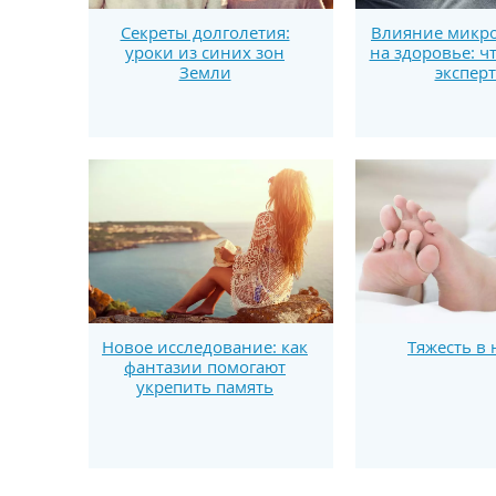
Секреты долголетия:
Влияние микро
уроки из синих зон
на здоровье: ч
Земли
экспер
Новое исследование: как
Тяжесть в 
фантазии помогают
укрепить память