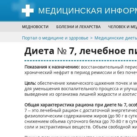
МЕДИЦИНСКАЯ ИНФОР
МЕДНОВОСТИ
БОЛЕЗНИ И ЛЕКАРСТВА
ЧЕЛОВЕК И М
Портал о медицине и здоровье
Медицинские диеты
Диета № 7, лечебное 
Показания к назначению:
восстановительный период
хронический нефрит в период ремиссии и без поче
Цель:
обеспечение химического щажения почек и м
для уменьшения воспалительного процесса и улучш
выведение из организма лишней жидкости и азотис
Общая характеристика рациона при диете № 7, осо
7 – это лечебный рацион с достаточной энергетическ
физиологическим содержанием жиров (до 90 г в сутки
снижением объема суточного белка (до 70-80 г в су
соли и экстрактивных веществ. Объем свободной жид