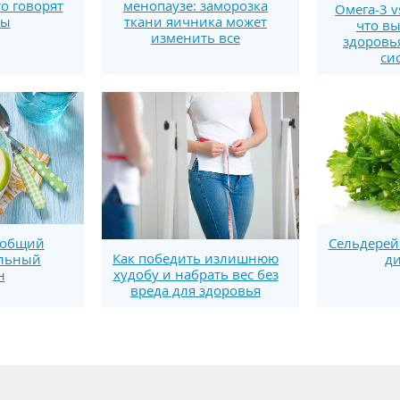
то говорят
менопаузе: заморозка
Омега-3 v
ты
ткани яичника может
что вы
изменить все
здоровь
си
Сельдерей
 общий
Как победить излишнюю
ди
ельный
худобу и набрать вес без
н
вреда для здоровья