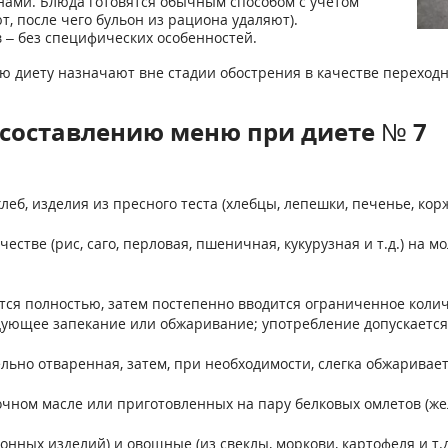
ми. Блюда готовятся обычным способом с учетом
, после чего бульон из рациона удаляют).
 – без специфических особенностей.
ную диету назначают вне стадии обострения в качестве перехо
составлению меню при диете № 7
еб, изделия из пресного теста (хлебцы, лепешки, печенье, коржи
стве (рис, саго, перловая, пшеничная, кукурузная и т.д.) на м
тся полностью, затем постепенно вводится ограниченное коли
дующее запекание или обжаривание; употребление допускается 
тельно отваренная, затем, при необходимости, слегка обжаривает
вочном масле или приготовленных на пару белковых омлетов (ж
онных изделий) и овощные (из свеклы, моркови, картофеля и т.