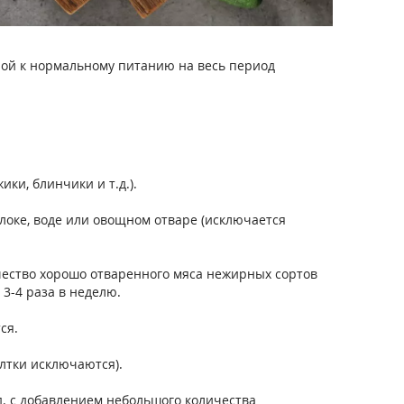
дной к нормальному питанию на весь период
ки, блинчики и т.д.).
олоке, воде или овощном отваре (исключается
чество хорошо отваренного мяса нежирных сортов
3-4 раза в неделю.
ся.
елтки исключаются).
д. с добавлением небольшого количества