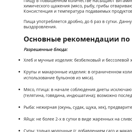
Пищу в повышенном количестве насыщают витамина
химического щажения (мясо, рыбу, грибы отваривают
Консистенция и температура подаваемых продуктов
Пища употребляется дробно, до 6 раз в сутки. Дан
выздоровления.
Основные рекомендации по 
Разрешенные блюда:
Хлеб и мучные изделия: безбелковый и бессолевой хл
Крупы и макаронные изделия: в ограниченном количе
использование бульонов из мяса).
Мясо, птица: в начале соблюдения диеты исключаю
(телятина, говядина, индюшатина); возможно после
Рыба: нежирная (окунь, судак, щука, хек), предвари
Яйца: не более 2-х в сутки в виде жаренных на сли
Супы: только молочные (с добавлением саго и макар