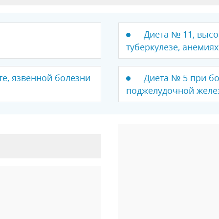
Диета № 11, выс
туберкулезе, анемия
те, язвенной болезни
Диета № 5 при бо
поджелудочной желе