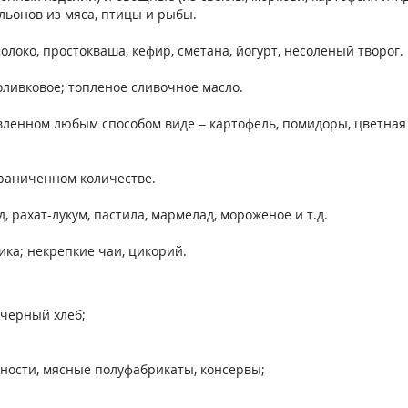
льонов из мяса, птицы и рыбы.
око, простокваша, кефир, сметана, йогурт, несоленый творог.
ливковое; топленое сливочное масло.
енном любым способом виде – картофель, помидоры, цветная ка
граниченном количестве.
 рахат-лукум, пастила, мармелад, мороженое и т.д.
ка; некрепкие чаи, цикорий.
 черный хлеб;
ености, мясные полуфабрикаты, консервы;