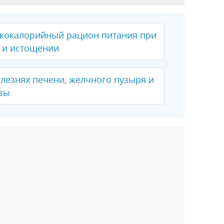
ококалорийный рацион питания при
х и истощении
лезнях печени, желчного пузыря и
зы