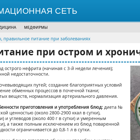
МАЦИОННАЯ СЕТЬ
ЕДИЦИНА
МЕДФИРМЫ
, правильное питание при заболеваниях
питание при остром и хрони
 острого нефрита (начиная с 3-й недели лечения);
чной недостаточности.
очевыводящих путей; создание благоприятных условий
ение обменных процессов в почечной ткани;
тых веществ, нормализация артериального давления.
бенности приготовления и употребления блюд:
диета №
ой ценностью (около 2800-2900 ккал в сутки),
) и углеводов (около 400 г в сутки) и умеренным
тки), а также полным исключением из блюд поваренной
кости ограничивается до 0,8-1 л в сутки.