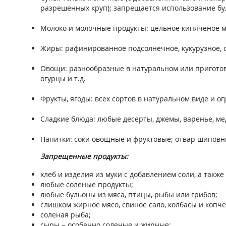
разрешенных круп); запрещается использование бу
Молоко и молочные продукты: цельное кипяченое мол
Жиры: рафинированное подсолнечное, кукурузное, о
Овощи: разнообразные в натуральном или приготовл
огурцы и т.д.
Фрукты, ягоды: всех сортов в натуральном виде и о
Сладкие блюда: любые десерты, джемы, варенье, мед,
Напитки: соки овощные и фруктовые; отвар шиповни
Запрещенные продукты:
хлеб и изделия из муки с добавлением соли, а также
любые соленые продукты;
любые бульоны из мяса, птицы, рыбы или грибов;
слишком жирное мясо, свиное сало, колбасы и копч
соленая рыба;
сыры – особенно соленые и жирные;