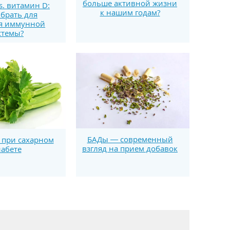
больше активной жизни
s. витамин D:
к нашим годам?
брать для
я иммунной
стемы?
БАДы — современный
 при сахарном
взгляд на прием добавок
абете