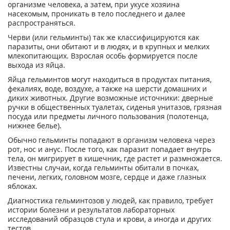
организме человека, а затем, при укусе хозяина
насекомым, проникать в тело последнего и далее
распространяться.
Черви (или гельминты) так же классифицируются как
паразиты, они обитают и в людях, и в крупных и мелких
млекопитающих. Взрослая особь формируется после
выхода из яйца.
Яйца гельминтов могут находиться в продуктах питания,
фекалиях, воде, воздухе, а также на шерсти домашних и
диких животных. Другие возможные источники: дверные
ручки в общественных туалетах, сиденья унитазов, грязная
посуда или предметы личного пользования (полотенца,
нижнее белье).
Обычно гельминты попадают в организм человека через
рот, нос и анус. После того, как паразит попадает внутрь
тела, он мигрирует в кишечник, где растет и размножается.
Известны случаи, когда гельминты обитали в почках,
печени, легких, головном мозге, сердце и даже глазных
яблоках.
Диагностика гельминтозов у людей, как правило, требует
истории болезни и результатов лабораторных
исследований образцов стула и крови, а иногда и других
тестов.