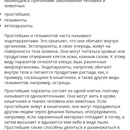
являющихся причинами заболеваний человека и
животных:
простейшие;
гельминты;
эктопаразиты.
Простейших и гельминтов часто называют
эндопаразитами. Это означает, что они обитают внутри
организма. Эктопаразиты, в свою очередь, живут на
поверхности тела хозяина. Они могут питаться кровью или
продуктами отмирания клеток кожи, кожным салом. К этому
виду паразитов относятся клещи, вши, различные
микроорганизмы. Эндопаразиты, напротив, обитают
внутри тела и питаются продуктами распада, как, к
примеру, сосальщики в кишечнике, а также другие виды
гельминтов, например, острицы.
Простейшие паразиты состоят из одной клетки, поэтому
называются одноклеточными. Они могут жить в крови,
кишечнике и тканях человека или животных. Если
простейшие живут в кишечнике, они могут передаваться
другим людям через фекалии больных, опосредованно,
например, если зараженный материал попадает в почву, а
затем высыхает и вдыхается кем-либо в виде пыли.
Простейшие также способны делиться и размножаться в