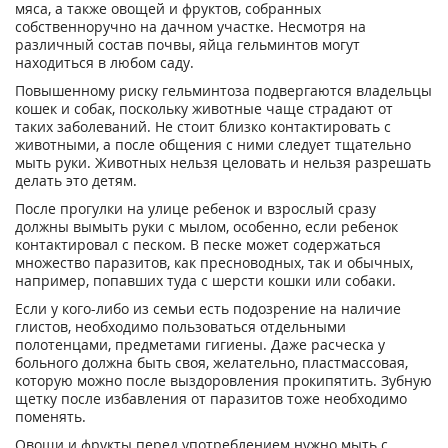
мяса, а также овощей и фруктов, собранных
собственноручно на дачном участке. Несмотря на
различный состав почвы, яйца гельминтов могут
находиться в любом саду.
Повышенному риску гельминтоза подвергаются владельцы
кошек и собак, поскольку животные чаще страдают от
таких заболеваний. Не стоит близко контактировать с
животными, а после общения с ними следует тщательно
мыть руки. Животных нельзя целовать и нельзя разрешать
делать это детям.
После прогулки на улице ребенок и взрослый сразу
должны вымыть руки с мылом, особенно, если ребенок
контактировал с песком. В песке может содержаться
множество паразитов, как пресноводных, так и обычных,
например, попавших туда с шерсти кошки или собаки.
Если у кого-либо из семьи есть подозрение на наличие
глистов, необходимо пользоваться отдельными
полотенцами, предметами гигиены. Даже расческа у
больного должна быть своя, желательно, пластмассовая,
которую можно после выздоровления прокипятить. Зубную
щетку после избавления от паразитов тоже необходимо
поменять.
Овощи и фрукты перед употреблением нужно мыть с