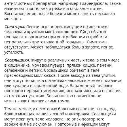
антиглистных препаратов, например тиабендазола. Также
назначают постельный режим и обильное питье.
Восстановление после болезни может занять несколько
месяцев.
Солитеры.
Ленточные черви, живущие в кишечнике
человека и крупных млекопитающих. Яйца обычно
попадают в организм при употреблении сырой или
неправильно приготовленной говядины. Симптомы
отсутствуют. Может наблюдаться боль в животе, понос,
усталость.
Сосальщики.
Живут в различных частых тела, в том числе
в кишечнике, мочевом пузыре, прямой кишке, печени,
селезенке и легких. Сосальщики обитают в теле
пресноводных моллюсков. После выхода из тела улитки,
они могут попасть в организм человека в момент плавания
или купания в зараженной воде. Зараженный человек
повторно передает инфекцию, испражняясь или выполняя
акт мочеиспускания. Большинство пациентов не
испытывают никаких симптомов.
Тем не менее, у некоторых больных возникает сыпь, зуд,
боли в мышцах, кашель, озноб и лихорадка. Сосальщики
могут покинуть тело человека, но риск повторного
заражения не исключен. Повторные инфекции могут