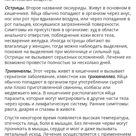
Острицы.
Второе название оксиуриды. Живут в основном в
кишечнике. Яйца обычно попадают в организм через анус,
нос или рот при вдыхании воздуха, или через попадание в
рот пальцев, коснувшихся загрязненной поверхности.
Симптомы их присутствия в организме: зуд в области
анального отверстия, побледнение кожи всего тела,
несварение желудка. Иногда острицы обитают во
влагалище у женщин, тогда можно наблюдать выделения,
похожие на выделения при молочнице и сильный зуд.
Острицы не вызывают серьезных осложнений. Лечение их
возможно провести полностью за несколько дней.
Трихинеллы.
Этот червь живет в кишечнике и вызывает
серьезное заболевание, известное как
трихинеллез.
Яйца
обычно попадают в организм при употреблении сырой
или плохо приготовленной свинины, колбасы или
медвежьего мяса. В кишечнике располагаются яйца
паразита, которые могут мигрировать в другие части тела
через кровь и лимфатическую систему. Ранние симптомы:
рвота, диарея и спазмы в животе.
Спустя некоторое время появляется высокая температура,
отечность лица, боли в мышцах. Без лечения черви могут
проникать в мышцы, сердце и мозг и даже вызывать
летальный исход. Лечение осуществляется с применением