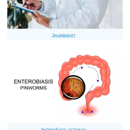
Энцефалит
Энтеробиоз, острицы