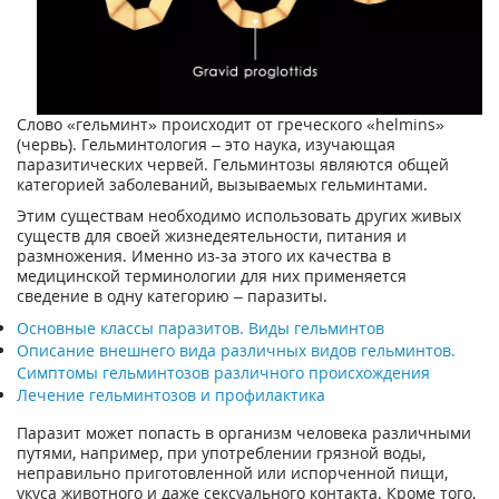
Слово «гельминт» происходит от греческого «helmins»
(червь). Гельминтология – это наука, изучающая
паразитических червей. Гельминтозы являются общей
категорией заболеваний, вызываемых гельминтами.
Этим существам необходимо использовать других живых
существ для своей жизнедеятельности, питания и
размножения. Именно из-за этого их качества в
медицинской терминологии для них применяется
сведение в одну категорию – паразиты.
Основные классы паразитов. Виды гельминтов
Описание внешнего вида различных видов гельминтов.
Симптомы гельминтозов различного происхождения
Лечение гельминтозов и профилактика
Паразит может попасть в организм человека различными
путями, например, при употреблении грязной воды,
неправильно приготовленной или испорченной пищи,
укуса животного и даже сексуального контакта. Кроме того,