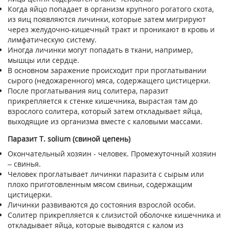
Когда яйцо попадает в организм крупного рогатого скота,
из яиц появляются личинки, которые затем мигрируют
через желудочно-кишечный тракт и проникают в кровь и
лимфатическую систему.
Иногда личинки могут попадать в ткани, например,
мышцы или сердце.
В основном заражение происходит при проглатывании
сырого (недожаренного) мяса, содержащего цистицерки.
После проглатывания яиц солитера, паразит
прикрепляется к стенке кишечника, вырастая там до
взрослого солитера, который затем откладывает яйца,
выходящие из организма вместе с каловыми массами.
Паразит Т. solium (свиной цепень)
Окончательный хозяин - человек. Промежуточный хозяин
– свинья.
Человек проглатывает личинки паразита с сырым или
плохо приготовленным мясом свиньи, содержащим
цистицерки.
Личинки развиваются до состояния взрослой особи.
Солитер прикрепляется к слизистой оболочке кишечника и
откладывает яйца, которые выводятся с калом из