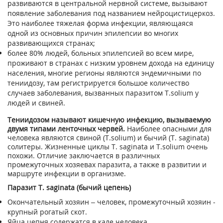
развиваются в центральной нервной системе, вызывают
появление заболевания под названием нейроцистицеркоз.
Это наиболее тяжелая форма инфекции, являющаяся
одной из основных причин эпилепсии во многих
развивающихся странах;
более 80% людей, больных эпилепсией во всем мире,
проживают в странах с низким уровнем дохода на единицу
населения, многие регионы являются эндемичными по
тениидозу, там регистрируется большое количество
случаев заболевания, вызванных паразитом Т.solium у
людей и свиней.
Тениидозом называют кишечную инфекцию, вызываемую
двумя типами ленточных червей.
Наиболее опасными для
человека являются свиной (Т.solium) и бычий (Т. saginata)
солитеры. Жизненные циклы Т. saginata и Т.solium очень
похожи. Отличие заключается в различных
промежуточных хозяевах паразита, а также в развитии и
маршруте инфекции в организме.
Паразит Т. saginata (бычий цепень)
Окончательный хозяин – человек, промежуточный хозяин -
крупный рогатый скот.
Яйца цепня содержатся в кале человека.