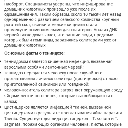
наоборот. Специалисты уверены, что инфицирование
домашних животных произошло уже после их
одомашнивания. Таким образом, около 10 тысяч лет назад
одновременно с развитием сельского хозяйства крупный
рогатый скот, свиньи и мелкие хищники стали
промежуточными хозяевами для солитеров. Анализ ДНК
червей также доказывает, что ранние люди, предками
которых были гоминиды, заразились солитерами уже от
домашних животных.
Основные факты о тениидозе:
тениидозом является кишечная инфекция, вызванная
взрослыми особями ленточных червей;
тениидоз передается человеку после случайного
проглатывания личинок солитера (цистицерков) с плохо
приготовленной свининой или говядиной;
человек-носитель солитера загрязняет окружающую среду
яйцами ленточного червя, которые высвобождаются с
калом;
цистицеркоз является инфекцией тканей, вызванной
цистицерками в результате проглатывания яйца паразита
Taenia. Существует два вида цистицерков – Т. solium и Т.
saginata, поражающих организм человека. Кисты, которые