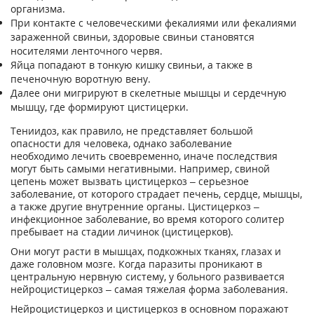
организма.
При контакте с человеческими фекалиями или фекалиями
зараженной свиньи, здоровые свиньи становятся
носителями ленточного червя.
Яйца попадают в тонкую кишку свиньи, а также в
печеночную воротную вену.
Далее они мигрируют в скелетные мышцы и сердечную
мышцу, где формируют цистицерки.
Тениидоз, как правило, не представляет большой
опасности для человека, однако заболевание
необходимо лечить своевременно, иначе последствия
могут быть самыми негативными. Например, свиной
цепень может вызвать цистицеркоз – серьезное
заболевание, от которого страдает печень, сердце, мышцы,
а также другие внутренние органы. Цистицеркоз –
инфекционное заболевание, во время которого солитер
пребывает на стадии личинок (цистицерков).
Они могут расти в мышцах, подкожных тканях, глазах и
даже головном мозге. Когда паразиты проникают в
центральную нервную систему, у больного развивается
нейроцистицеркоз – самая тяжелая форма заболевания.
Нейроцистицеркоз и цистицеркоз в основном поражают