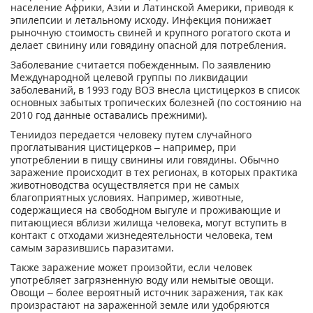
население Африки, Азии и Латинской Америки, приводя к
эпилепсии и летальному исходу. Инфекция понижает
рыночную стоимость свиней и крупного рогатого скота и
делает свинину или говядину опасной для потребления.
Заболевание считается побежденным. По заявлению
Международной целевой группы по ликвидации
заболеваний, в 1993 году ВОЗ внесла цистицеркоз в список
основных забытых тропических болезней (по состоянию на
2010 год данные оставались прежними).
Тениидоз передается человеку путем случайного
проглатывания цистицерков – например, при
употреблении в пищу свинины или говядины. Обычно
заражение происходит в тех регионах, в которых практика
животноводства осуществляется при не самых
благоприятных условиях. Например, животные,
содержащиеся на свободном выгуле и проживающие и
питающиеся вблизи жилища человека, могут вступить в
контакт с отходами жизнедеятельности человека, тем
самым заразившись паразитами.
Также заражение может произойти, если человек
употребляет загрязненную воду или немытые овощи.
Овощи – более вероятный источник заражения, так как
произрастают на зараженной земле или удобряются