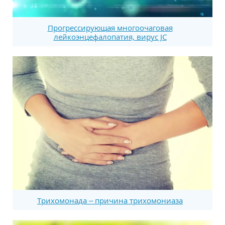
Прогрессирующая многоочаговая
лейкоэнцефалопатия, вирус JC
Трихомонада – причина трихомониаза