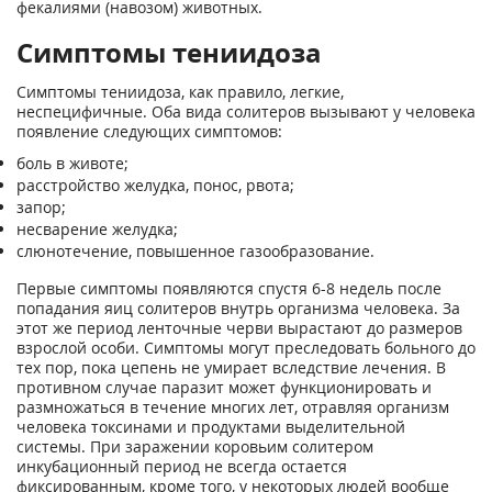
фекалиями (навозом) животных.
Симптомы тениидоза
Симптомы тениидоза, как правило, легкие,
неспецифичные. Оба вида солитеров вызывают у человека
появление следующих симптомов:
боль в животе;
расстройство желудка, понос, рвота;
запор;
несварение желудка;
слюнотечение, повышенное газообразование.
Первые симптомы появляются спустя 6-8 недель после
попадания яиц солитеров внутрь организма человека. За
этот же период ленточные черви вырастают до размеров
взрослой особи. Симптомы могут преследовать больного до
тех пор, пока цепень не умирает вследствие лечения. В
противном случае паразит может функционировать и
размножаться в течение многих лет, отравляя организм
человека токсинами и продуктами выделительной
системы. При заражении коровьим солитером
инкубационный период не всегда остается
фиксированным, кроме того, у некоторых людей вообще