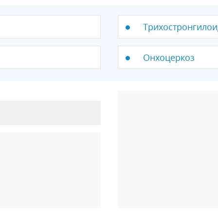
Трихостронгилои
Онхоцеркоз