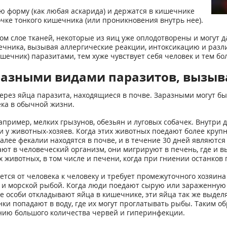
ю форму (как любая аскарида) и держатся в кишечнике
очке тонкого кишечника (или проникновения внутрь нее).
ом слое тканей, некоторые из яиц уже оплодотворены и могут д
ечника, вызывая аллергические реакции, интоксикацию и разл
ишечник) паразитами, тем хуже чувствует себя человек и тем 
разными видами паразитов, вызы
рез яйца паразита, находящиеся в почве. Заразными могут бы
ка в обычной жизни.
например, мелких грызунов, обезьян и луговых собачек. Внутри
ени у животных-хозяев. Когда этих животных поедают более кру
алее фекалии находятся в почве, и в течение 30 дней являются
ают в человеческий организм, они мигрируют в печень, где и 
животных, в том числе и печени, когда при гниении останков п
ся от человека к человеку и требует промежуточного хозяина - 
 и морской рыбой. Когда люди поедают сырую или зараженную
ие особи откладывают яйца в кишечнике, эти яйца так же выде
ки попадают в воду, где их могут проглатывать рыбы. Таким о
нию большого количества червей и гиперинфекции.