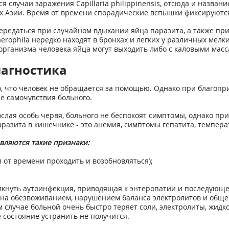
случаи заражения Capillaria philippinensis, отсюда и назван
ах Азии. Время от времени спорадические вспышки фиксируются
ередаться при случайном вдыхании яйца паразита, а также при
aerophila нередко находят в бронхах и легких у различных ме
з организма человека яйца могут выходить либо с каловыми масс
агностика
о, что человек не обращается за помощью. Однако при благоп
 самочувствия больного.
ослая особь червя, больного не беспокоят симптомы, однако пр
аразита в кишечнике - это анемия, симптомы гепатита, темпера
ляются такие признаки:
я от времени проходить и возобновляться);
икнуть аутоинфекция, приводящая к энтеропатии и последующей
сна обезвоживанием, нарушением баланса электролитов и общ
 случае больной очень быстро теряет соли, электролиты, жидк
остояние устранить не получится.