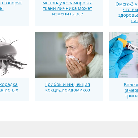
то говорят
менопаузе: заморозка
Омега-3 v
ты
ткани яичника может
что вы
изменить все
здоровь
си
хорадка
Грибок и инфекция
Болез
калистых
кокцидиоидомикоз
(амер
трипа