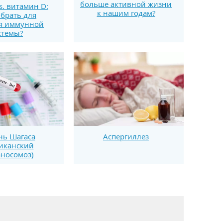
больше активной жизни
s. витамин D:
к нашим годам?
брать для
я иммунной
стемы?
нь Шагаса
Аспергиллез
иканский
носомоз)