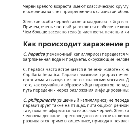
Черви зрелого возраста имеют классическую круглу
в основном за счет прикрепления к слизистой обол
Женские особи червей также откладывают яйца в эт
Причем, очень часто яйца остаются в оболочке киш
Чем больше заселено тело (в частности, печень и к
Как происходит заражение 
C. hepatica
(печеночный капилляриоз) передается че
загрязненная вода и предметы, окружающие челове
C. hepatica часто встречается в печени животных, 
Capillaria hepatica. Паразит вызывает цирроз печ
организма и выходят из него с каловыми массами. Д
того, как случайным образом яйца паразитов попад
путь передачи - через разложения инфицированных 
C. philippinensis
(кишечный капилляриоз) не передает
паразитирует также на птицах, питающихся речной
там, пока не оформятся во взрослых червей. Женск
человека достигает пресноводного источника, личин
развиваются прямо в кишечнике, приводя к появле