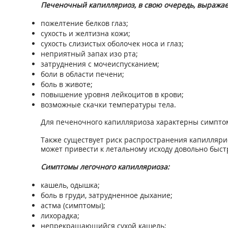
Печеночный капилляриоз, в свою очередь, выражает
пожелтение белков глаз;
сухость и желтизна кожи;
сухость слизистых оболочек носа и глаз;
неприятный запах изо рта;
затруднения с мочеиспусканием;
боли в области печени;
боль в животе;
повышение уровня лейкоцитов в крови;
возможные скачки температуры тела.
Для печеночного капилляриоза характерны симптом
Также существует риск распространения капиллярио
может привести к летальному исходу довольно быстр
Симптомы легочного капилляриоза:
кашель, одышка;
боль в груди, затрудненное дыхание;
астма (симптомы);
лихорадка;
непрекращающийся сухой кашель;