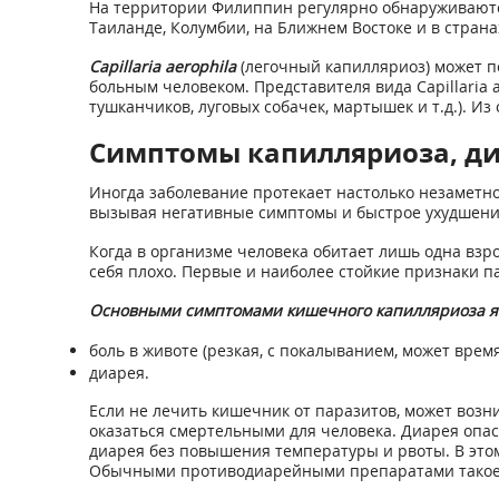
На территории Филиппин регулярно обнаруживаются 
Таиланде, Колумбии, на Ближнем Востоке и в стран
Capillaria aerophila
(легочный капилляриоз) может п
больным человеком. Представителя вида Capillaria 
тушканчиков, луговых собачек, мартышек и т.д.). И
Симптомы капилляриоза, ди
Иногда заболевание протекает настолько незаметн
вызывая негативные симптомы и быстрое ухудшение
Когда в организме человека обитает лишь одна взр
себя плохо. Первые и наиболее стойкие признаки п
Основными симптомами кишечного капилляриоза яв
боль в животе (резкая, с покалыванием, может врем
диарея.
Если не лечить кишечник от паразитов, может возн
оказаться смертельными для человека. Диарея опа
диарея без повышения температуры и рвоты. В этом
Обычными противодиарейными препаратами такое с