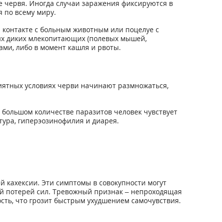
ие червя. Иногда случаи заражения фиксируются в
 по всему миру.
 контакте с больным животным или поцелуе с
лких диких млекопитающих (полевых мышей,
ами, либо в момент кашля и рвоты.
риятных условиях черви начинают размножаться,
и большом количестве паразитов человек чувствует
тура, гиперэозинофилия и диарея.
 кахексии. Эти симптомы в совокупности могут
ей потерей сил. Тревожный признак – непроходящая
ость, что грозит быстрым ухудшением самочувствия.