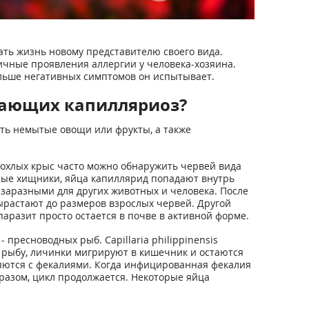
ать жизнь новому представителю своего вида.
ичные проявления аллергии у человека-хозяина.
больше негативных симптомов он испытывает.
вающих капилляриоз?
ть немытые овощи или фрукты, а также
 дохлых крыс часто можно обнаружить червей вида
пные хищники, яйца капиллярид попадают внутрь
 заразными для других животных и человека. После
вырастают до размеров взрослых червей. Другой
аразит просто остается в почве в активной форме.
пресноводных рыб. Capillaria philippinensis
 рыбу, личинки мигрируют в кишечник и остаются
ляются с фекалиями. Когда инфицированная фекалия
бразом, цикл продолжается. Некоторые яйца