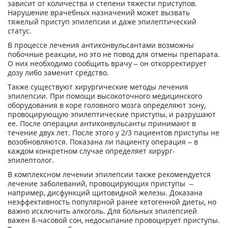
зависит от количества и степени тяжести приступов.
Нарушение врачебных назначений может вызвать
тяжелый приступ эпилепсии и даже эпилептический
статус.
В процессе лечения антиконвульсантами возможны
побочные реакции, но это не повод для отмены препарата.
О них необходимо сообщить врачу – он откорректирует
дозу либо заменит средство.
Также существуют хирургические методы лечения
эпилепсии. При помощи высокоточного медицинского
оборудования в коре головного мозга определяют зону,
провоцирующую эпилептические приступы, и разрушают
ее. После операции антиконвульсанты принимают в
течение двух лет. После этого у 2/3 пациентов приступы не
возобновляются. Показана ли пациенту операция – в
каждом конкретном случае определяет хирург-
эпилептолог.
В комплексном лечении эпилепсии также рекомендуется
лечение заболеваний, провоцирующих приступы –
например, дисфункций щитовидной железы. Доказана
неэффективность популярной ранее кетогенной диеты, но
важно исключить алкоголь. Для больных эпилепсией
важен 8-часовой сон, недосыпание провоцирует приступы.