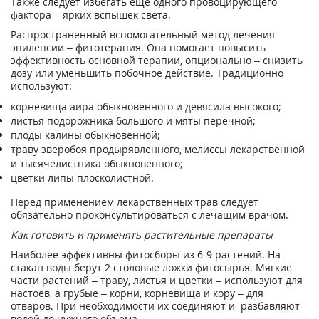
Также следует избегать еще одного провоцирующего
фактора – ярких вспышек света.
Распространенный вспомогательный метод лечения
эпилепсии – фитотерапия. Она помогает повысить
эффективность основной терапии, опционально – снизить
дозу или уменьшить побочное действие. Традиционно
используют:
корневища аира обыкновенного и девясила высокого;
листья подорожника большого и мяты перечной;
плоды калины обыкновенной;
траву зверобоя продырявленного, мелиссы лекарственной
и тысячелистника обыкновенного;
цветки липы плосколистной.
Перед применением лекарственных трав следует
обязательно проконсультироваться с лечащим врачом.
Как готовить и применять растительные препараты
Наиболее эффективны фитосборы из 6-9 растений. На
стакан воды берут 2 столовые ложки фитосырья. Мягкие
части растений – траву, листья и цветки – используют для
настоев, а грубые – корни, корневища и кору – для
отваров. При необходимости их соединяют и разбавляют
водой до нужного объема.