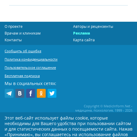
О проекте
Авторы и рецензенты
Врачам и клиникам
Реклама
Контакты
Карта сайта
Сообщить об ошибке
Политика конфиденциальности
Пользовательское соглашение
Бесплатная подписка
Мы в социальных сетях:
Copyright © MedicInform.Net -
медицина, психология, 1999 - 2026
Этот веб-сайт использует файлы cookie, которые
необходимы для Вашего удобства при пользовании сайтом
Копирование или иное распространение статей нашего сайта строго
воспрещается. Копирование раздела "Новости" допускается при наличии
и для статистических данных о посещаемости сайта. Нажав
активной открытой для поисковиков ссылки на MedicInform.Net
«Принимаю», вы соглашаетесь на использование файлов