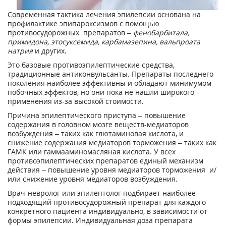
Современная тактика лечения эпилепсии основана на
профилактике эпипароксизмов с помощью
противосудорожных препаратов –
фенобарбитала,
примидона, этосуксемида, карбамазепина, вальпроата
натрия
и других.
Это базовые противоэпилептические средства,
традиционные антиконвульсанты. Препараты последнего
поколения наиболее эффективны и обладают минимумом
побочных эффектов, но они пока не нашли широкого
применения из-за высокой стоимости.
Причина эпилептического приступа – повышение
содержания в головном мозге веществ-медиаторов
возбуждения – таких как глютаминовая кислота, и
снижение содержания медиаторов торможения – таких как
ГАМК или гаммааминомасляная кислота. У всех
противоэпилептических препаратов единый механизм
действия – повышение уровня медиаторов торможения и/
или снижение уровня медиаторов возбуждения.
Врач-невролог или эпилептолог подбирает наиболее
подходящий противосудорожный препарат для каждого
конкретного пациента индивидуально, в зависимости от
формы эпилепсии. Индивидуальная доза препарата