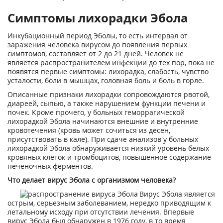
Симптомы лихорадки Эбола
Инкубационный период Эболы, то есть интервал от
заражения человека вирусом до появления первых
симптомов, составляет от 2 до 21 дней. Человек не
является распространителем инфекции до тех пор, пока не
появятся первые симптомы: лихорадка, слабость, чувство
усталости, боли в мышцах, головная боль и боль в горле.
Описанные признаки лихорадки сопровождаются рвотой,
диареей, сыпью, а также нарушением функции печени и
почек. Кроме прочего, у больных геморрагической
лихорадкой Эбола начинаются внешние и внутренние
кровотечения (кровь может сочиться из десен,
присутствовать в кале). При сдаче анализов у больных
лихорадкой Эбола обнаруживается низкий уровень белых
кровяных клеток и тромбоцитов, повышенное содержание
печеночных ферментов.
Что делает вирус Эбола с организмом человека?
Вирус Эбола является
острым, серьезным заболеванием, нередко приводящим к
летальному исходу при отсутствии лечения. Впервые
вирус Эбола был обнаружен в 1976 году, в то время