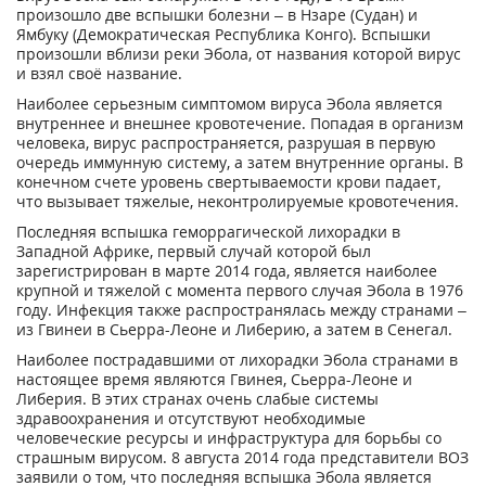
произошло две вспышки болезни – в Нзаре (Судан) и
Ямбуку (Демократическая Республика Конго). Вспышки
произошли вблизи реки Эбола, от названия которой вирус
и взял своё название.
Наиболее серьезным симптомом вируса Эбола является
внутреннее и внешнее кровотечение. Попадая в организм
человека, вирус распространяется, разрушая в первую
очередь иммунную систему, а затем внутренние органы. В
конечном счете уровень свертываемости крови падает,
что вызывает тяжелые, неконтролируемые кровотечения.
Последняя вспышка геморрагической лихорадки в
Западной Африке, первый случай которой был
зарегистрирован в марте 2014 года, является наиболее
крупной и тяжелой с момента первого случая Эбола в 1976
году. Инфекция также распространялась между странами –
из Гвинеи в Сьерра-Леоне и Либерию, а затем в Сенегал.
Наиболее пострадавшими от лихорадки Эбола странами в
настоящее время являются Гвинея, Сьерра-Леоне и
Либерия. В этих странах очень слабые системы
здравоохранения и отсутствуют необходимые
человеческие ресурсы и инфраструктура для борьбы со
страшным вирусом. 8 августа 2014 года представители ВОЗ
заявили о том, что последняя вспышка Эбола является