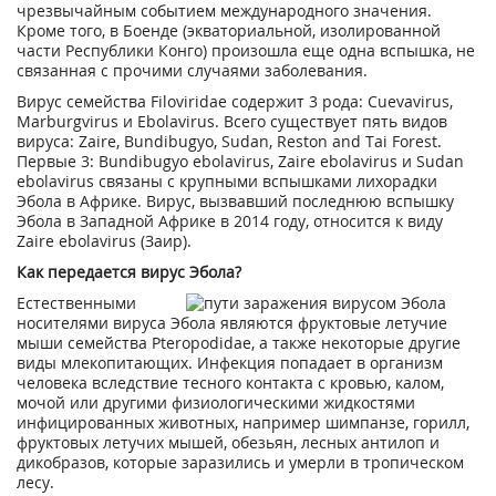
чрезвычайным событием международного значения.
Кроме того, в Боенде (экваториальной, изолированной
части Республики Конго) произошла еще одна вспышка, не
связанная с прочими случаями заболевания.
Вирус семейства Filoviridae содержит 3 рода: Cuevavirus,
Marburgvirus и Ebolavirus. Всего существует пять видов
вируса: Zaire, Bundibugyo, Sudan, Reston and Tai Forest.
Первые 3: Bundibugyo ebolavirus, Zaire ebolavirus и Sudan
ebolavirus связаны с крупными вспышками лихорадки
Эбола в Африке. Вирус, вызвавший последнюю вспышку
Эбола в Западной Африке в 2014 году, относится к виду
Zaire ebolavirus (Заир).
Как передается вирус Эбола?
Естественными
носителями вируса Эбола являются фруктовые летучие
мыши семейства Pteropodidae, а также некоторые другие
виды млекопитающих. Инфекция попадает в организм
человека вследствие тесного контакта с кровью, калом,
мочой или другими физиологическими жидкостями
инфицированных животных, например шимпанзе, горилл,
фруктовых летучих мышей, обезьян, лесных антилоп и
дикобразов, которые заразились и умерли в тропическом
лесу.