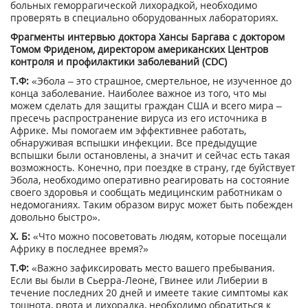
больных геморрагической лихорадкой, необходимо
проверять в специально оборудованных лабораториях.
Фрагменты интервью доктора Хансы Баргава с доктором
Томом Фриденом, директором американских Центров
контроля и профилактики заболеваний (CDC)
Т.Ф:
«Эбола – это страшное, смертельное, не изученное до
конца заболевание. Наиболее важное из того, что мы
можем сделать для защиты граждан США и всего мира –
пресечь распространение вируса из его источника в
Африке. Мы помогаем им эффективнее работать,
обнаруживая вспышки инфекции. Все предыдущие
вспышки были остановлены, а значит и сейчас есть такая
возможность. Конечно, при поездке в страну, где буйствует
Эбола, необходимо оперативно реагировать на состояние
своего здоровья и сообщать медицинским работникам о
недомоганиях. Таким образом вирус может быть побежден
довольно быстро».
Х. Б:
«Что можно посоветовать людям, которые посещали
Африку в последнее время?»
Т.Ф:
«Важно зафиксировать место вашего пребывания.
Если вы были в Сьерра-Леоне, Гвинее или Либерии в
течение последних 20 дней и имеете такие симптомы как
тошнота, рвота и лихорадка, необходимо обратиться к