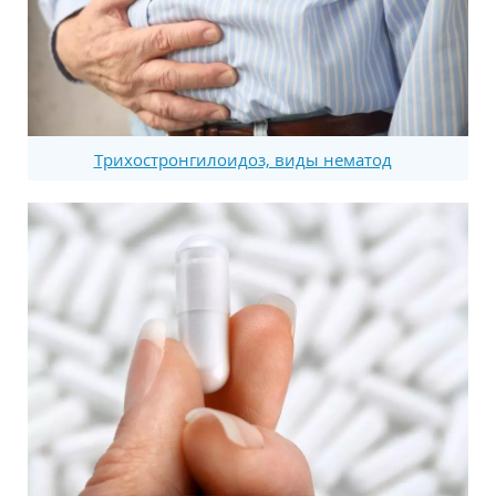
Трихостронгилоидоз, виды нематод