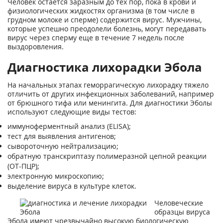
Человек остается заразным до тех пор, пока в крови и
физиологических жидкостях организма (в том числе в
грудном молоке и сперме) содержится вирус. Мужчины,
которые успешно преодолели болезнь, могут передавать
вирус через сперму еще в течение 7 недель после
выздоровления.
Диагностика лихорадки Эбола
На начальных этапах геморрагическую лихорадку тяжело
отличить от других инфекционных заболеваний, например
от брюшного тифа или менингита. Для диагностики Эболы
используют следующие виды тестов:
иммуноферментный анализ (ELISA);
тест для выявления антигенов;
сывороточную нейтрализацию;
обратную транскриптазу полимеразной цепной реакции
(ОТ-ПЦР);
электронную микроскопию;
выделение вируса в культуре клеток.
Человеческие
образцы вируса
Эбола имеют чрезвычайно высокую биологическую