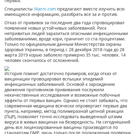
первых.
Специалисты
likarni.com
предлагают вместе изучить всю
имеющуюся информацию, разобрать все за и против.
Отказ от прививок за последние два года спровоцировал
появление новых устойчивых заболеваний. Риск
непривитых людей заразиться опасными инфекционными
заболеваниями, вроде кори, граничит со ста процентами.
Только по официальным данным Министерства охраны
здоровья Украины, в период с 28 декабря 2018 года до 28
марта 2019 корью заболело примерно 35 тыс. человек. 14
человек скончалось от осложнений.
История помнит достаточно примеров, когда отказ от
вакцинации провоцировал вспышки эпидемий
инфекционных заболеваний. Основой к зарождению
движения противников прививания послужили
некачественные исследования и возможные побочные
эффекты от первых вакцин. Однако не стоит забывать, что
современная медицина всячески опровергает первые два
пункта, например, метод полимеразной цепной реакции
(ПЦР), позволяет точно исследовать выведенный штамм
вируса в живых вакцинах на безвредность. На сегодняшний
день все лицензированные вакцины производятся по
стандартам GMP, лишь только после прохождения проверки