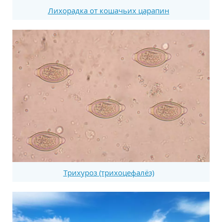
Лихорадка от кошачьих царапин
Трихуроз (трихоцефалёз)