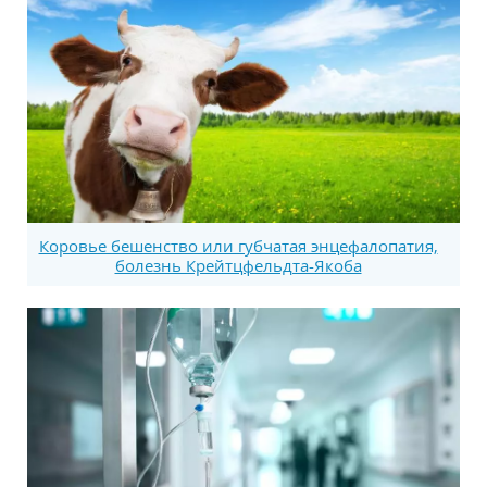
Коровье бешенство или губчатая энцефалопатия,
болезнь Крейтцфельдта-Якоба