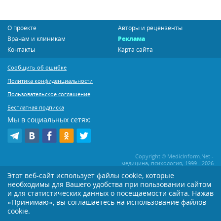
О проекте
Авторы и рецензенты
Врачам и клиникам
Реклама
Контакты
Карта сайта
Сообщить об ошибке
Политика конфиденциальности
Пользовательское соглашение
Бесплатная подписка
Мы в социальных сетях:
Copyright © MedicInform.Net -
медицина, психология, 1999 - 2026
Этот веб-сайт использует файлы cookie, которые
необходимы для Вашего удобства при пользовании сайтом
Копирование или иное распространение статей нашего сайта строго
воспрещается. Копирование раздела "Новости" допускается при наличии
и для статистических данных о посещаемости сайта. Нажав
активной открытой для поисковиков ссылки на MedicInform.Net
«Принимаю», вы соглашаетесь на использование файлов
Материалы на сайте представлены в справочных целях. Редакция не всегда
cookie.
разделяет мнение авторов опубликованных материалов. Перед