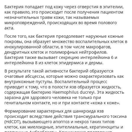
Бактерия попадает под кожу через отверстия в эпителии,
как правило, это происходит после получения пациентом
незначительных травм кожи, так называемых
микроповреждений, происходящих во время полового
акта.
После того, как бактерия преодолевает наружные кожные
покровы, она образует множество воспалительных клеток в
инокулированной области, в том числе макрофагов,
дендритных клеток и полиморфных нейтрофилов.
Бактерия также вызывает секрецию интерлейкина 6 и
интерлейкина 8 из клеток эпидермиса и дермы.
В результате такой активности бактерий образуются
очаговые абсцессы, которые можно охарактеризовать как
внутрикожные пустулы. Воспалительный процесс
приводит к тому, что в полости язв образуется жидкость,
содержащая бактерию Haemophilus ducreyi. Эта жидкость
заразна для здорового человека не только при
генитальном контакте, но и при контакте «кожа к коже».
Формирование характерных для шанкроида язв
происходит вследствие действия трансмурального токсина
(HdCDT), вызывающего апоптоз и некроз таких типов
клеток, как миелоидные, эпителиальные, кератиноциты и