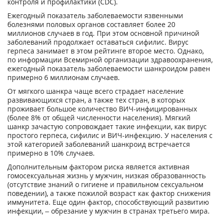
контроля и профилактики (CDC).
Ежегодный показатель заболеваемости язвенными
болезнями половых органов составляет более 20
миллионов случаев в год. При этом основной причиной
заболеваний продолжает оставаться сифилис. Вирус
герпеса занимает в этом рейтинге второе место. Однако,
по информации Всемирной организации здравоохранения,
ежегодный показатель заболеваемости шанкроидом равен
примерно 6 миллионам случаев.
От мягкого шанкра чаще всего страдает население
развивающихся стран, а также тех стран, в которых
проживает большое количество ВИЧ-инфицированных
(более 8% от общей численности населения). Мягкий
шанкр зачастую сопровождает такие инфекции, как вирус
простого герпеса, сифилис и ВИЧ-инфекцию. У населения с
этой категорией заболеваний шанкроид встречается
примерно в 10% случаев.
Дополнительным фактором риска является активная
гомосексуальная жизнь у мужчин, низкая образованность
(отсутствие знаний о гигиене и правильном сексуальном
поведении), а также пожилой возраст как фактор снижения
иммунитета. Еще один фактор, способствующий развитию
инфекции, – обрезание у мужчин в странах третьего мира.