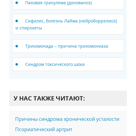
Паховая гранулема (донованоз)
Сифилис, болезнь Лайма (нейроборрелиоз)
и спирохеты
Трихомонада – причина трихомониаза
Синдром токсического шока
У НАС ТАКЖЕ ЧИТАЮТ:
Причины cиндрома хронической усталости
Псориатический артрит