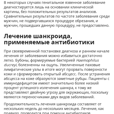
В некоторых случаях генитальное язвенное заболевание
диагностируется лишь на основании клинической
картины, без положительных результатов анализов.
Сравнительных результатов по частоте заболевания среди
мужчин, не подвергавшихся процедуре обрезания, и
мужчин, прошедших данную процедуру, не предоставлено.
Лечение шанкроида,
применяемые антибиотики
При своевременной постановке диагноза и раннем начале
лечения от заболевания можно избавиться достаточно
легко. Бубоны, формируемые бактерией
Haemophilus
ducreyi,
болезненны на ощупь. Увеличенные паховые
лимфатические узлы в итоге могут прорвать поверхности
кожи и сформировать открытый абсцесс. После устранения
абсцесса на коже образуются заметные рубцы. Пациенты с
иммунодефицитом имеют значительно более низкий
процент успешного излечения шанкра, к тому же
представляют двойную угрозу для окружающих, поскольку
являются переносчиками двух видов заболеваний.
Продолжительность лечения шанкроида составляет от
нескольких недель до нескольких месяцев. Лечение, как
правило, проводится при помощи антибиотиков.