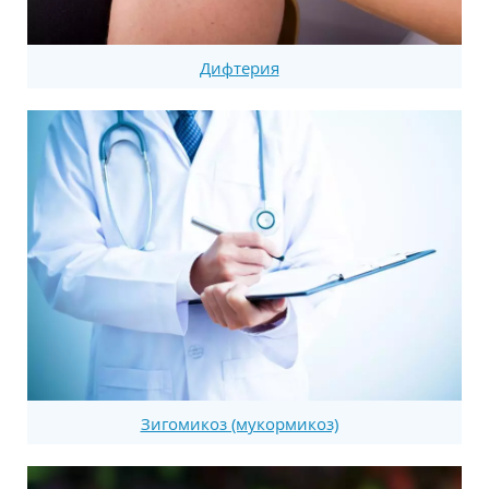
Дифтерия
Зигомикоз (мукормикоз)