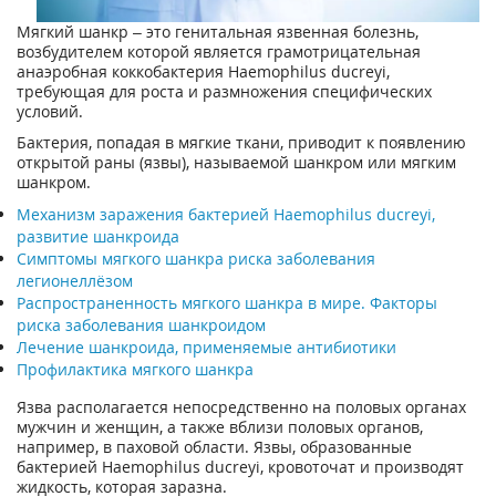
Мягкий шанкр – это генитальная язвенная болезнь,
возбудителем которой является грамотрицательная
анаэробная коккобактерия Haemophilus ducreyi,
требующая для роста и размножения специфических
условий.
Бактерия, попадая в мягкие ткани, приводит к появлению
открытой раны (язвы), называемой шанкром или мягким
шанкром.
Механизм заражения бактерией Haemophilus ducreyi,
развитие шанкроида
Симптомы мягкого шанкра риска заболевания
легионеллёзом
Распространенность мягкого шанкра в мире. Факторы
риска заболевания шанкроидом
Лечение шанкроида, применяемые антибиотики
Профилактика мягкого шанкра
Язва располагается непосредственно на половых органах
мужчин и женщин, а также вблизи половых органов,
например, в паховой области. Язвы, образованные
бактерией Haemophilus ducreyi, кровоточат и производят
жидкость, которая заразна.