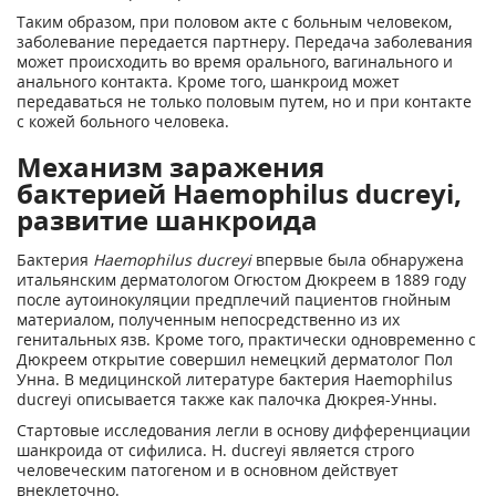
Таким образом, при половом акте с больным человеком,
заболевание передается партнеру. Передача заболевания
может происходить во время орального, вагинального и
анального контакта. Кроме того, шанкроид может
передаваться не только половым путем, но и при контакте
с кожей больного человека.
Механизм заражения
бактерией Haemophilus ducreyi,
развитие шанкроида
Бактерия
Haemophilus ducreyi
впервые была обнаружена
итальянским дерматологом Огюстом Дюкреем в 1889 году
после аутоинокуляции предплечий пациентов гнойным
материалом, полученным непосредственно из их
генитальных язв. Кроме того, практически одновременно с
Дюкреем открытие совершил немецкий дерматолог Пол
Унна. В медицинской литературе бактерия Haemophilus
ducreyi описывается также как палочка Дюкрея-Унны.
Стартовые исследования легли в основу дифференциации
шанкроида от сифилиса. H. ducreyi является строго
человеческим патогеном и в основном действует
внеклеточно.