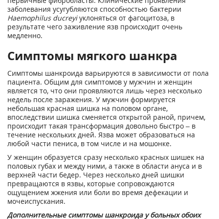
первичные фибробласты. Клинические проявления
заболевания усугубляются способностью бактерии
Haemophilus ducreyi
уклоняться от фагоцитоза, в
результате чего заживление язв происходит очень
медленно.
Симптомы мягкого шанкра
Симптомы шанкроида варьируются в зависимости от пола
пациента. Общим для симптомов у мужчин и женщин
является то, что они проявляются лишь через несколько
недель после заражения. У мужчин формируется
небольшая красная шишка на половом органе,
впоследствии шишка сменяется открытой раной, причем,
происходит такая трансформация довольно быстро – в
течение нескольких дней. Язва может образоваться на
любой части пениса, в том числе и на мошонке.
У женщин образуется сразу несколько красных шишек на
половых губах и между ними, а также в области ануса и в
верхней части бедер. Через несколько дней шишки
превращаются в язвы, которые сопровождаются
ощущением жжения или боли во время дефекации и
мочеиспускания.
Дополнительные симптомы шанкроида у больных обоих