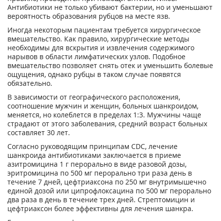
Антибиотики не только убивают бактерии, но и уменьшают
вероятность образования рубцов на месте язв.
Иногда некоторым пациентам требуется хирургическое
вмешательство. Как правило, хирургические методы
необходимы для вскрытия и извлечения содержимого
нарывов в области лимфатических узлов. Подобное
вмешательство позволяет снять отек и уменьшить болевые
ощущения, однако рубцы в таком случае появятся
обязательно.
В зависимости от географического расположения,
соотношение мужчин и женщин, больных шанкроидом,
меняется, но колеблется в пределах 1:3. Мужчины чаще
страдают от этого заболевания, средний возраст больных
составляет 30 лет.
Согласно руководящим принципам CDC, лечение
шанкроида антибиотиками заключается в приеме
азитромицина 1 г перорально в виде разовой дозы,
эритромицина по 500 мг перорально три раза день в
течение 7 дней, цефтриаксона по 250 мг внутримышечно
единой дозой или ципрофлоксацина по 500 мг перорально
два раза в день в течение трех дней. Стрептомицин и
цефтриаксон более эффективны для лечения шанкра.