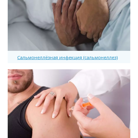
Сальмонеллёзная инфекция (сальмонеллез)