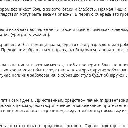
ором возникает боль в животе, отеки и слабость. Прямая кишка
ледствия могут быть весьма опасны. В первую очередь это гр
ю и вызывает воспаление суставов и боли в лодыжках, коленях, 
ание (уретрит у мужчин).
авливает без помощи врача, однако если у взрослого или реб
 Прежде чем обращаться к врачу, необходимо установить все си
вать на живот в разных местах, чтобы проверить болезненност
месью крови может быть следствием некоторых других заболева
лучае наличия заболевания, в образцах стула будут обнаружен
пяти-семи дней. Единственным средством лечения дизентерии
оровья в целом удовлетворительное, и заболевание протекает в
и дифеноксилата с атропином, следует избегать, поскольку и
могают сократить его продолжительность. Однако некоторые 