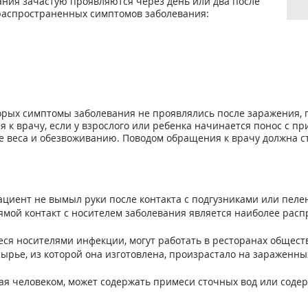
ния зачастую проявляются через день или два после
 распространенных симптомов заболевания:
оторых симптомы заболевания не проявлялись после заражения,
 к врачу, если у взрослого или ребенка начинается понос с п
е веса и обезвоживанию. Поводом обращения к врачу должна ста
циент не вымыл руки после контакта с подгузниками или пеле
рямой контакт с носителем заболевания является наиболее ра
я носителями инфекции, могут работать в ресторанах общест
сырье, из которой она изготовлена, произрастало на зараженн
ая человеком, может содержать примеси сточных вод или соде