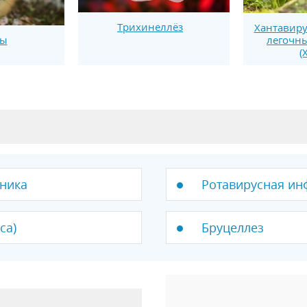
Трихинеллёз
Хантавиру
легочн
зы
(
ника
Ротавирусная инф
са)
Бруцеллез