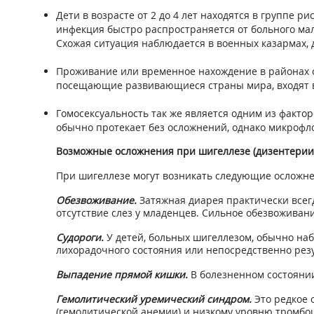
Дети в возрасте от 2 до 4 лет находятся в группе р
инфекция быстро распространяется от больного ма
Схожая ситуация наблюдается в военных казармах, 
Проживание или временное нахождение в районах 
посещающие развивающиеся страны мира, входят в 
Гомосексуальность так же является одним из факто
обычно протекает без осложнений, однако микрофло
Возможные осложнения при шигеллезе (дизентерии
При шигеллезе могут возникать следующие осложне
Обезвоживание.
Затяжная диарея практически всегд
отсутствие слез у младенцев. Сильное обезвоживани
Судороги.
У детей, больных шигеллезом, обычно наб
лихорадочного состояния или непосредственно резу
Выпадение прямой кишки.
В болезненном состояни
Гемолитический уремический синдром.
Это редкое 
(гемолитической анемии) и низкому уровню тромбоц