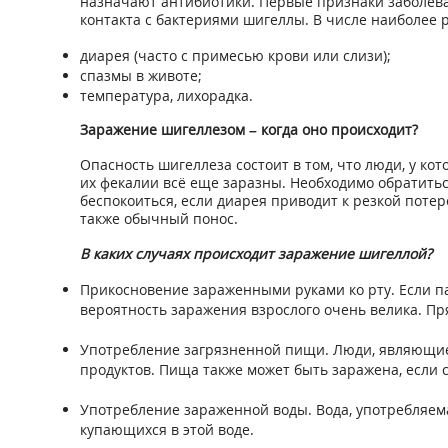
назначают антибиотики. Первые признаки заболева
контакта с бактериями шигеллы. В числе наиболее
диарея (часто с примесью крови или слизи);
спазмы в животе;
температура, лихорадка.
Заражение шигеллезом – когда оно происходит?
Опасность шигеллеза состоит в том, что люди, у к
их фекалии всё еще заразны. Необходимо обратиться
беспокоиться, если диарея приводит к резкой потер
также обычный понос.
В каких случаях происходит заражение шигеллой?
Прикосновение зараженными руками ко рту. Если па
вероятность заражения взрослого очень велика. П
Употребление загрязненной пищи. Люди, являющиес
продуктов. Пища также может быть заражена, если 
Употребление зараженной воды. Вода, употребляем
купающихся в этой воде.