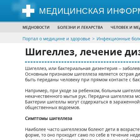
МЕДИЦИНСКАЯ ИНФОР
МЕДНОВОСТИ
БОЛЕЗНИ И ЛЕКАРСТВА
ЧЕЛОВЕК И М
Портал о медицине и здоровье
Инфекционные боле
Шигеллез, лечение ди
Шигеллез, или бактериальная дизентерия – заболев
Основным признаком шигеллеза является острая диа
быть переданы человеку при прямом контакте с ба
Например, при уходе за ребенком, больным шигелле
некачественного мытья рук. Передача шигеллеза м
Бактерии шигеллы могут содержаться в зараженной 
общественных водоемов.
Симптомы шигеллеза
Наиболее часто шигеллезом болеют дети в возрасте о
форме, то оно проходит само по себе в течение не