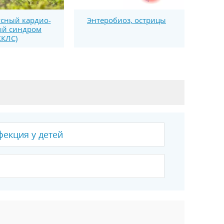
Энтеробиоз, острицы
сный кардио-
ый синдром
ХКЛС)
екция у детей