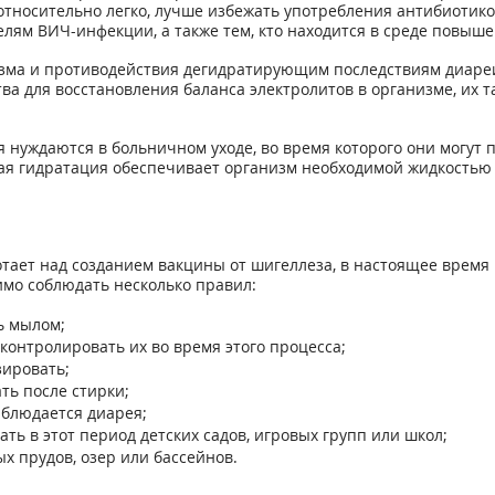
 относительно легко, лучше избежать употребления антибиотик
лям ВИЧ-инфекции, а также тем, кто находится в среде повыше
изма и противодействия дегидратирующим последствиям диаре
ва для восстановления баланса электролитов в организме, их 
 нуждаются в больничном уходе, во время которого они могут
ая гидратация обеспечивает организм необходимой жидкостью
тает над созданием вакцины от шигеллеза, в настоящее время 
мо соблюдать несколько правил:
ь мылом;
контролировать их во время этого процесса;
зировать;
ть после стирки;
аблюдается диарея;
ть в этот период детских садов, игровых групп или школ;
х прудов, озер или бассейнов.