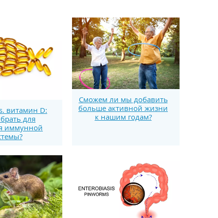
Сможем ли мы добавить
больше активной жизни
s. витамин D:
к нашим годам?
брать для
я иммунной
стемы?