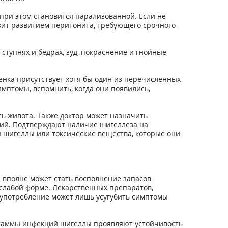
 при этом становится парализованной. Если не
озит развитием перитонита, требующего срочного
ступнях и бедрах, зуд, покраснение и гнойные
енка присутствует хотя бы один из перечисленных
мптомы, вспомнить, когда они появились,
ь живота. Также доктор может назначить
ний. Подтверждают наличие шигеллеза на
ы шигеллы или токсические вещества, которые они
 вполне может стать восполнение запасов
 слабой форме. Лекарственных препаратов,
х употребление может лишь усугубить симптомы
штаммы инфекций шигеллы проявляют устойчивость