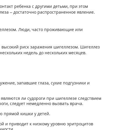
контакт ребенка с другими детьми, при этом
леза – достаточно распространенное явление.
геллезом. Люди, часто проживающие или
ее высокий риск заражения шигеллезом. Шигеллез
ескольких недель до нескольких месяцев.
жение, запавшие глаза, сухие подгузники и
 являются ли судороги при шигеллезе следствием
оги, следует немедленно вызвать врача.
 прямой кишки у детей.
й и приводит к низкому уровню эритроцитов
чности.