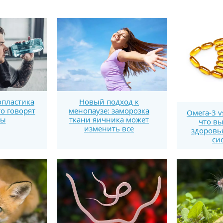
пластика
Новый подход к
то говорят
менопаузе: заморозка
Омега-3 v
ты
ткани яичника может
что вы
изменить все
здоровь
си