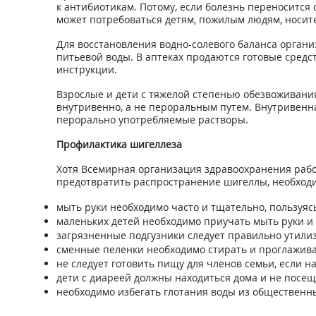
к антибиотикам. Потому, если болезнь переносится
может потребоваться детям, пожилым людям, носите
Для восстановления водно-солевого баланса орган
питьевой воды. В аптеках продаются готовые средст
инструкции.
Взрослые и дети с тяжелой степенью обезвоживания
внутривенно, а не пероральным путем. Внутривенн
перорально употребляемые растворы.
Профилактика шигеллеза
Хотя Всемирная организация здравоохранения рабо
предотвратить распространение шигеллы, необходи
мыть руки необходимо часто и тщательно, пользуяс
маленьких детей необходимо приучать мыть руки и 
загрязненные подгузники следует правильно утили
сменные пеленки необходимо стирать и проглажива
не следует готовить пищу для членов семьи, если н
дети с диареей должны находиться дома и не посеща
необходимо избегать глотания воды из общественны