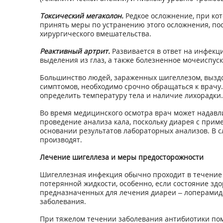
Токсический мегаколон.
Редкое осложнение, при кот
принять меры по устранению этого осложнения, пос
хирургического вмешательства.
Реактивный артрит.
Развивается в ответ на инфекци
выделения из глаз, а также болезненное мочеиспуск
Большинство людей, зараженных шигеллезом, выздор
симптомов, необходимо срочно обращаться к врачу.
определить температуру тела и наличие лихорадки.
Во время медицинского осмотра врач может надавли
проведение анализа кала, поскольку диарея с при
основании результатов лабораторных анализов. В с
производят.
Лечение шигеллеза и меры предосторожности
Шигеллезная инфекция обычно проходит в течение 
потерянной жидкости, особенно, если состояние зд
предназначенных для лечения диареи – лоперамида 
заболевания.
При тяжелом течении заболевания антибиотики по