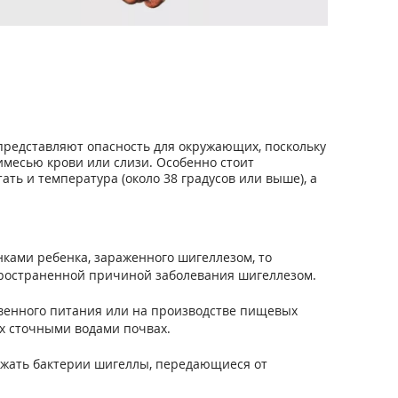
 представляют опасность для окружающих, поскольку
римесью крови или слизи. Особенно стоит
ть и температура (около 38 градусов или выше), а
нками ребенка, зараженного шигеллезом, то
спространенной причиной заболевания шигеллезом.
венного питания или на производстве пищевых
ых сточными водами почвах.
ржать бактерии шигеллы, передающиеся от