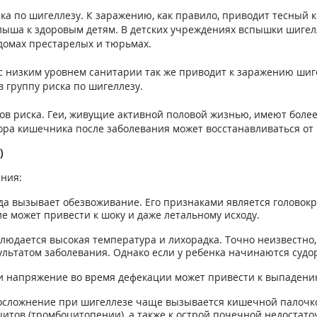
иска по шигеллезу. К заражению, как правило, приводит тесный 
лыша к здоровым детям. В детских учреждениях вспышки шигел
домах престарелых и тюрьмах.
с низким уровнем санитарии так же приводит к заражению ши
группу риска по шигеллезу.
ров риска. Геи, живущие активной половой жизнью, имеют бол
ра кишечника после заболевания может восстанавливаться от н
)
ния:
а вызывает обезвоживание. Его признаками является головокру
е может привести к шоку и даже летальному исходу.
людается высокая температура и лихорадка. Точно неизвестно,
льтатом заболевания. Однако если у ребенка начинаются судор
и напряжение во время дефекации может привести к выпадению
осложнение при шигеллезе чаще вызывается кишечной палочко
итов (тромбоцитопении), а также к острой почечной недостато