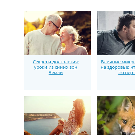
Секреты долголетия:
Влияние микро
уроки из синих зон
на здоровье: ч
Земли
экспер