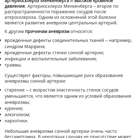
артериосклероз Менкенберга
и
высокое кровяное
давление
. Артериосклероз Менкенберга – второе по
распространенности поражение сосудов после
атеросклероза. Одним из осложнений этой болезни
является развитие аневризм центральных артерий.
К другим
причинам аневризм
относятся:
врожденные дефекты соединительных тканей – например,
синдром Марфана;
врожденные дефекты стенки сонной артерии;
инфекции и воспалительные заболевания;
травмы.
Существуют факторы, повышающие риск образования
аневризмы сонной артерии:
старение – с возрастом эластичность стенок сосудов
уменьшается, что является одним из условий образования
аневризмы;
курение;
алкоголизм;
наркотики.
Небольшая аневризма сонной артерии очень часто
бессимптомна. В некоторых случаях ее присутствие может