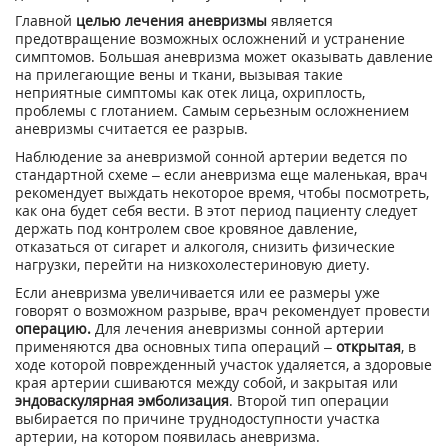
Главной
целью лечения аневризмы
является
предотвращение возможных осложнений и устранение
симптомов. Большая аневризма может оказывать давление
на прилегающие вены и ткани, вызывая такие
неприятные симптомы как отек лица, охриплость,
проблемы с глотанием. Самым серьезным осложнением
аневризмы считается ее разрыв.
Наблюдение за аневризмой сонной артерии ведется по
стандартной схеме – если аневризма еще маленькая, врач
рекомендует выждать некоторое время, чтобы посмотреть,
как она будет себя вести. В этот период пациенту следует
держать под контролем свое кровяное давление,
отказаться от сигарет и алкоголя, снизить физические
нагрузки, перейти на низкохолестериновую диету.
Если аневризма увеличивается или ее размеры уже
говорят о возможном разрыве, врач рекомендует провести
операцию.
Для лечения аневризмы сонной артерии
применяются два основных типа операций –
открытая
, в
ходе которой поврежденный участок удаляется, а здоровые
края артерии сшиваются между собой, и закрытая или
эндоваскулярная эмболизация
. Второй тип операции
выбирается по причине труднодоступности участка
артерии, на котором появилась аневризма.