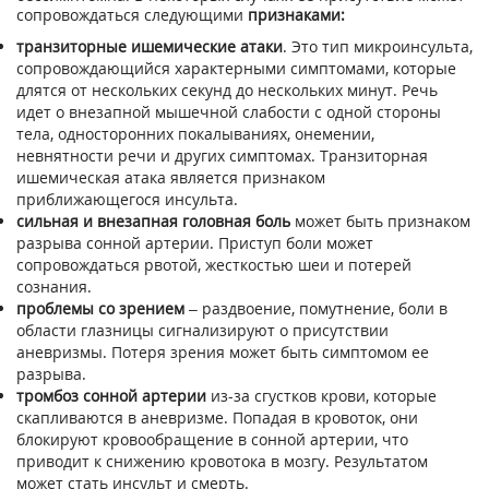
сопровождаться следующими
признаками:
транзиторные ишемические атаки
. Это тип микроинсульта,
сопровождающийся характерными симптомами, которые
длятся от нескольких секунд до нескольких минут. Речь
идет о внезапной мышечной слабости с одной стороны
тела, односторонних покалываниях, онемении,
невнятности речи и других симптомах. Транзиторная
ишемическая атака является признаком
приближающегося инсульта.
сильная и внезапная головная боль
может быть признаком
разрыва сонной артерии. Приступ боли может
сопровождаться рвотой, жесткостью шеи и потерей
сознания.
проблемы со зрением
– раздвоение, помутнение, боли в
области глазницы сигнализируют о присутствии
аневризмы. Потеря зрения может быть симптомом ее
разрыва.
тромбоз сонной артерии
из-за сгустков крови, которые
скапливаются в аневризме. Попадая в кровоток, они
блокируют кровообращение в сонной артерии, что
приводит к снижению кровотока в мозгу. Результатом
может стать инсульт и смерть.