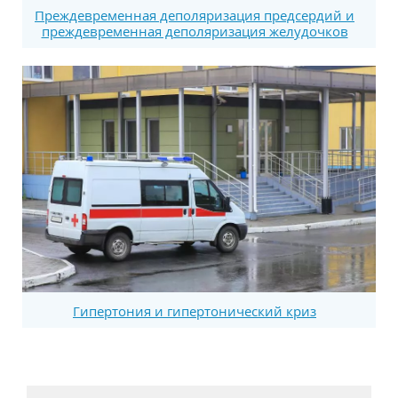
Преждевременная деполяризация предсердий и
преждевременная деполяризация желудочков
Гипертония и гипертонический криз