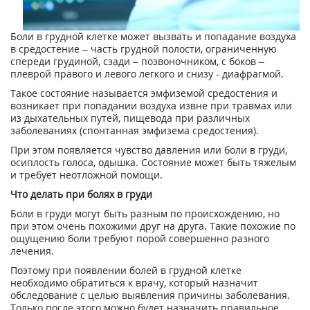
Боли в грудной клетке может вызвать и попадание воздуха
в средостение – часть грудной полости, ограниченную
спереди грудиной, сзади – позвоночником, с боков –
плеврой правого и левого легкого и снизу - диафрагмой.
Такое состояние называется эмфиземой средостения и
возникает при попадании воздуха извне при травмах или
из дыхательных путей, пищевода при различных
заболеваниях (спонтанная эмфизема средостения).
При этом появляется чувство давления или боли в груди,
осиплость голоса, одышка. Состояние может быть тяжелым
и требует неотложной помощи.
Что делать при болях в груди
Боли в груди могут быть разным по происхождению, но
при этом очень похожими друг на друга. Такие похожие по
ощущению боли требуют порой совершенно разного
лечения.
Поэтому при появлении болей в грудной клетке
необходимо обратиться к врачу, который назначит
обследование с целью выявления причины заболевания.
Только после этого можно будет назначить правильное