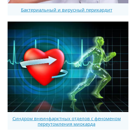
Бактериальный и вирусный перикардит
Синдром внеинфарктных отделов с феноменом
переутомления миокарда