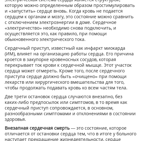
которую можно определенным образом простимулировать
и «запустить» сердце вновь. Когда кровь не подается
сердцем к органам и мозгу, это состояние можно сравнить
с отключением электроэнергии в доме. Сердечное
«электричество» необходимо снова подключить, и
осуществляется это, как правило, при помощи
обыкновенного электрического тока.
Сердечный приступ, известный как инфаркт миокарда
(ИМ), влияет на организацию работы сердца. Его причина
кроется в закупорке кровеносных сосудов, которая
перекрывает ток крови к сердечной мышце. Этот участок
сердца может отмереть. Кроме того, после сердечного
приступа сердце должно быть «очищено» при помощи
лекарств или хирургического вмешательства для того,
чтобы продолжать подавать кровь ко всем частям тела.
Две трети остановок сердца случаются внезапно, без
каких-либо предпосылок или симптомов, в то время как
сердечный приступ сопровождается, в основном,
разнообразными симптомами и отклонениями в состоянии
здоровья.
Внезапная сердечная смерть
— это состояние, которое
отличается от остановки сердца тем, что в итоге у больного
наступает прекращение жизнедеятельности, сердце