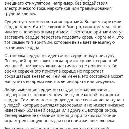
внешнего стимулятора, например, без воздействия
электрического тока, наркотиков или травмирования
грудной клетки.
Существует множество типов аритмий. Во время аритмии
сердце может биться слишком быстро, слишком медленно
или же с нерегулярным ритмом. Некоторые аритмии могут
заставить сердце перестать подавать кровь к органам. Это
тот самый тип аритмий, который вызывает внезапную
остановку сердца.
Остановка сердца не идентична сердечному приступу.
Последний происходит, когда приток крови к сердечной
мышце блокируется лишь частично, а не полностью. Во
время сердечного приступа сердце не перестает
сокращаться внезапно. Тем не менее, это состояние может
наступить во время или после инфаркта или инсульта.
Люди, имеющие сердечно-сосудистые заболевания,
подвергаются повышенному риску внезапной остановки
сердца. Тем не менее, нередко данное состояние наступает
у людей, которые выглядят здоровыми и не имеют никаких
известных болезней сердца или других факторов риска.
Своевременное оказание помощи при таком состоянии
играет решающую роль для спасения жизни человека.
Электрическая система сердца является структурой,