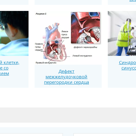
й клетке,
Синдро
е со
синусо
Дефект
нием
межжелудочковой
перегородки сердца