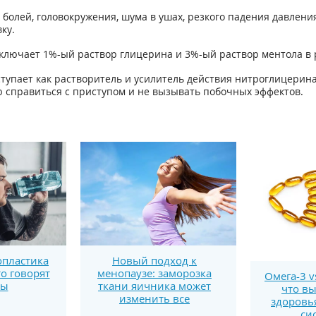
болей, головокружения, шума в ушах, резкого падения давлен
ку.
ключает 1%-ый раствор глицерина и 3%-ый раствор ментола в
тупает как растворитель и усилитель действия нитроглицерин
справиться с приступом и не вызывать побочных эффектов.
пластика
Новый подход к
то говорят
менопаузе: заморозка
Омега-3 v
ты
ткани яичника может
что вы
изменить все
здоровь
си