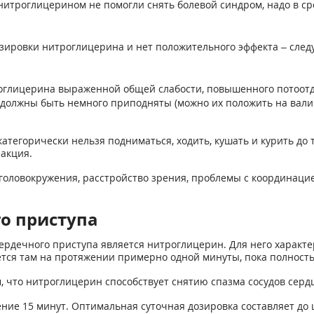
нитроглицерином не помогли снять болевой синдром, надо в с
ировки нитроглицерина и нет положительного эффекта – следу
оглицерина выраженной общей слабости, повышенного потоотд
должны быть немного приподняты (можно их положить на валик
категорически нельзя подниматься, ходить, кушать и курить до 
акция.
, головокружения, расстройство зрения, проблемы с координац
о приступа
рдечного приступа является нитроглицерин. Для него характе
ется там на протяжении примерно одной минуты, пока полность
 что нитроглицерин способствует снятию спазма сосудов сердц
ение 15 минут. Оптимальная суточная дозировка составляет до 