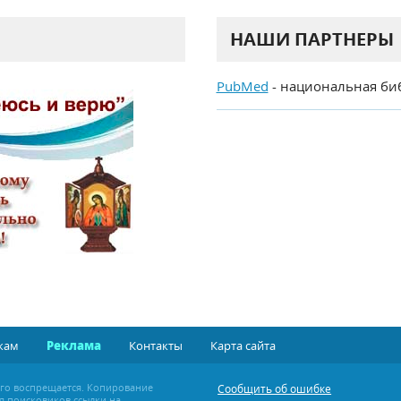
НАШИ ПАРТНЕРЫ
PubMed
- национальная би
кам
Реклама
Контакты
Карта сайта
ого воспрещается. Копирование
Сообщить об ошибке
я поисковиков ссылки на