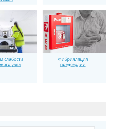
м слабости
Фибрилляция
вого узла
предсердий