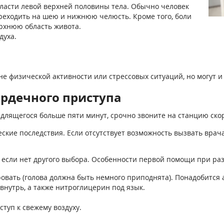
бласти левой верхней половины тела. Обычно человек
ереходить на шею и нижнюю челюсть. Кроме того, боли
ерхнюю область живота.
духа.
е физической активности или стрессовых ситуаций, но могут и
ердечного приступа
 длящегося больше пяти минут, срочно звоните на станцию ск
ские последствия. Если отсутствует возможность вызвать врача
е, если нет другого выбора. Особенности первой помощи при ра
кровать (голова должна быть немного приподнята). Понадобится
внутрь, а также нитроглицерин под язык.
туп к свежему воздуху.