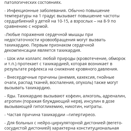
патологических состояниях.
- Инфекционные заболевания. Обычно повышение
температуры на 1 градус вызывает повышение частоты
сердцебиений у детей на 10-15, а взрослых – на 8-9 по
сравнению с нормой.
-Любые поражения сердечной мышцы при
недостаточности кровообращения могут вызвать
тахикардию. Первым признаком сердечной
декомпенсации является тахикардия.
- Шок или коллапс любой природы (кровотечение, обморок
и т.п.) протекает с тахикардией, которая возникает в
результате рефлекса на снижение кровяного давления.
- Внесердечные причины (анемия, кахексия, гнойные
очаги, распад тканей, воспаления, опухоль) также могут
вызывать тахикардию.
- Яды. Тахикардию вызывают кофеин, алкоголь, адреналин,
атропин (поражая блуждающий нерв), инсулин в дозе
вызывающей гипогликемию, никотин, нитраты.
- Частая причина тахикардии –гипертиреоз.
- Для больных с нейро-циркуляторной дистонией (вегето-
сосудистой дистонией) характерна конституциональная