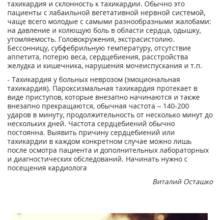
тахикардия и склонность к тахикардии. Обычно это
пациенты с лабаильной вегетативной нервной системой,
чаще всего молодые с самыми разнообразными жалобами:
на давление и колющую боль в области сердца, одышку,
утомляемость. Головокружения, экстрасистолию.
Бессонницу, субфебрильную температуру, отсутствие
аппетита, потерю веса, сердцебиения, расстройства
желудка и кишечника, нарушения мочеиспускания и т.п.
- Тахикардия у больных неврозом (эмоциональная
тахикардия). Пароксизмальная тахикардия протекает в
виде приступов, которые внезапно начинаются и также
внезапно прекращаются, обычная частота – 140-200
ударов в минуту, продолжительность от несколько минут до
нескольких дней. Частота сердцебиений обычно
постоянна. Выявить причину сердцебиений или
тахикардии в каждом конкретном случае можно лишь
после осмотра пациента и дополнительных лабораторных
и диагностических обследований. Начинать нужно с
посещения кардиолога
Виталий Осташко