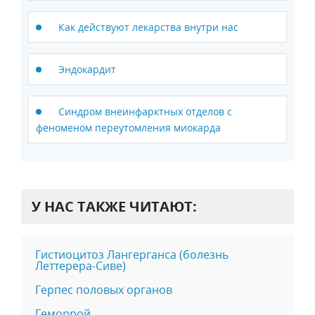
Как действуют лекарства внутри нас
Эндокардит
Синдром внеинфарктных отделов с
феноменом переутомления миокарда
У НАС ТАКЖЕ ЧИТАЮТ:
Гистиоцитоз Лангерганса (болезнь
Леттерера-Сиве)
Герпес половых органов
Геморрой