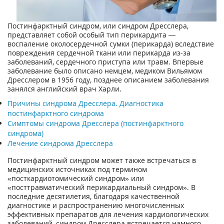
Постинфарктный синдром, или синдром Дресслера,
представляет собой особый тип перикардита —
воспаление околосердечной сумки (перикарда) вследствие
повреждения сердечной ткани или перикарда из-за
заболеваний, сердечного приступа или травм. Впервые
заболевание было описано немцем, медиком Вильямом
Дресслером в 1956 году, позднее описанием заболевания
занялся английский врач Харли.
Причины синдрома Дресслера. Диагностика
постинфарктного синдрома
Симптомы синдрома Дресслера (постинфарктного
синдрома)
Лечение синдрома Дресслера
Постинфарктный синдром может также встречаться в
медицинских источниках под термином
«посткардиотомический синдром» или
«посттравматический перикардиальный синдром». В
последние десятилетия, благодаря качественной
диагностике и распространению многочисленных
эффективных препаратов для лечения кардиологических
заболеваний, синдром Дресслера встречается намного