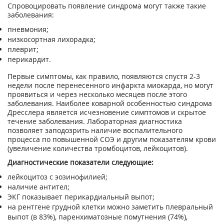
Спровоцировать появление синдрома могут также такие
заболевания:
пневмония;
низкосортная лихорадка;
плеврит;
перикардит.
Первые симптомы, как правило, появляются спустя 2-3
недели после перенесенного инфаркта миокарда, но могут
проявиться и через несколько месяцев после этого
заболевания. Наиболее коварной особенностью синдрома
Дресслера является исчезновение симптомов и скрытое
течение заболевания. Лабораторная диагностика
позволяет заподозрить наличие воспалительного
процесса по повышенной СОЭ и другим показателям крови
(увеличение количества тромбоцитов, лейкоцитов).
Диагностические показатели следующие:
лейкоцитоз с эозинофилией;
наличие антител;
ЭКГ показывает перикардиальный выпот;
на рентгене грудной клетки можно заметить плевральный
выпот (в 83%), паренхиматозные помутнения (74%),