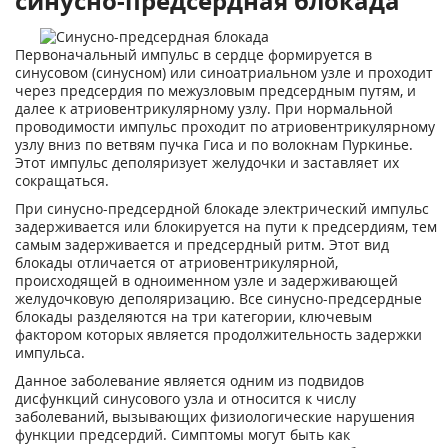
синусно-предсердная блокада
Первоначальный импульс в сердце формируется в
синусовом (синусном) или синоатриальном узле и проходит
через предсердия по межузловым предсердным путям, и
далее к атриовентрикулярному узлу. При нормальной
проводимости импульс проходит по атриовентрикулярному
узлу вниз по ветвям пучка Гиса и по волокнам Пуркинье.
Этот импульс деполяризует желудочки и заставляет их
сокращаться.
При синусно-предсердной блокаде электрический импульс
задерживается или блокируется на пути к предсердиям, тем
самым задерживается и предсердный ритм. Этот вид
блокады отличается от атриовентрикулярной,
происходящей в одноименном узле и задерживающей
желудочковую деполяризацию. Все синусно-предсердные
блокады разделяются на три категории, ключевым
фактором которых является продолжительность задержки
импульса.
Данное заболевание является одним из подвидов
дисфункций синусового узла и относится к числу
заболеваний, вызывающих физиологические нарушения
функции предсердий. Симптомы могут быть как