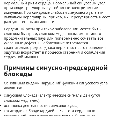
нормальный ритм сердца. Нормальный синусовый узел
производит регулярные устойчивые электрические
импульсы. При синдроме слабости синусового узла эти
импульсы нерегулярны, причем, их нерегулярность имеет
разную степень активности.
Сердечный ритм при таком заболевании может быть
слишком быстрым, слишком медленным, иметь много
продолжительных пауз или попеременно сочетать все
указанные дефекты. Заболевание встречается
сравнительно редко, однако вероятность его появления
ощутимо возрастает в процессе старения и ослабления
сердечной мышцы.
Причины синусно-предсердной
блокады
Основными видами нарушений функции синусового узла
являются:
синусовая блокада (электрические сигналы движутся
слишком медленно);
остановка деятельности синусового узла;
тахикардия с брадикардией — частота сердечных
сокращений чередуется от аномально быстрых до