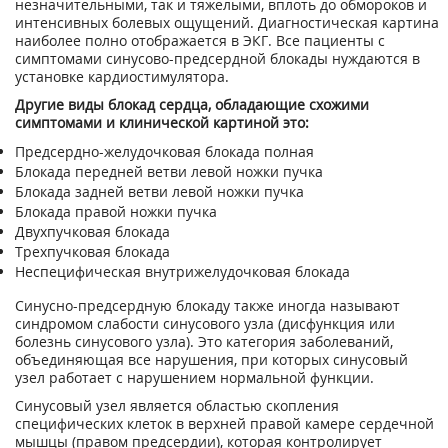
незначительными, так и тяжелыми, вплоть до обмороков и
интенсивных болевых ощущений. Диагностическая картина
наиболее полно отображается в ЭКГ. Все пациенты с
симптомами синусово-предсердной блокады нуждаются в
установке кардиостимулятора.
Другие виды блокад сердца, обладающие схожими
симптомами и клинической картиной это:
Предсердно-желудочковая блокада полная
Блокада передней ветви левой ножки пучка
Блокада задней ветви левой ножки пучка
Блокада правой ножки пучка
Двухпучковая блокада
Трехпучковая блокада
Неспецифическая внутрижелудочковая блокада
Синусно-предсердную блокаду также иногда называют
синдромом слабости синусового узла (дисфункция или
болезнь синусового узла). Это категория заболеваний,
объединяющая все нарушения, при которых синусовый
узел работает с нарушением нормальной функции.
Синусовый узел является областью скопления
специфических клеток в верхней правой камере сердечной
мышцы (правом предсердии), которая контролирует