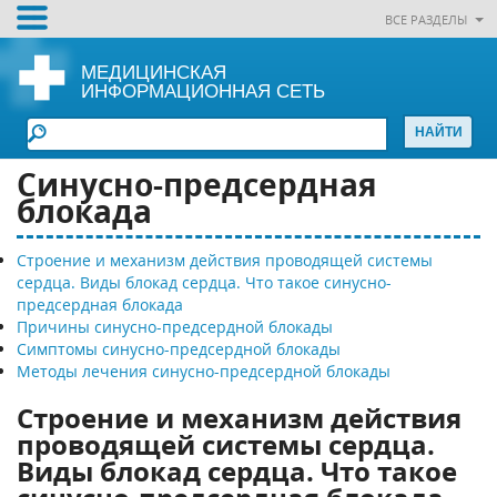
ВСЕ РАЗДЕЛЫ
МЕДИЦИНСКАЯ
ИНФОРМАЦИОННАЯ СЕТЬ
Синусно-предсердная
блокада
Строение и механизм действия проводящей системы
сердца. Виды блокад сердца. Что такое синусно-
предсердная блокада
Причины синусно-предсердной блокады
Симптомы синусно-предсердной блокады
Методы лечения синусно-предсердной блокады
Строение и механизм действия
проводящей системы сердца.
Виды блокад сердца. Что такое