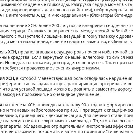
применяют сердечные гликозиды. Разгрузка сердца может быть 
/или дигидроперидины длительного действия), нейрогуморальн
А II), антагонисты АЛД) и миокардиальная - (блокаторы бета-адр
 лечение ХСН. Более 200 лет, после внедрения сердечных гликоз
ция сердца. Ставился знак равенства между плохой работой се
ьного с ХСН усталой лошадке, везущей в горку тележку с дровам
я до места назначения, если не свалится замертво, выбившись 
ель ХСН,
предполагавшая ведущую роль почек и избыточной за
ые средства. Если вернуться к нашей аллегории, то смысл назн
и. Но ведь за остатками дров придется вернуться. Так и при н
и требуется продолжение лечения диуретиками.
ия ХСН,
в которой главенствующая роль отводилась нарушени
ериферические вазодилататоры, расширяющие артериолы и ве
, что для усталой лошади можно выровнять и замостить дорогу,
 выход из положения, но очевидное улучшение.
я
патогенеза ХСН, приведшая к началу 90-х годов к формирова
 но и тканевых нейрогормонов при ХСН приводит к специфическ
болевания, приведшего к декомпенсации. Для лечения стали п
дства могут снижать сократимость миокарда. То, что казалось 
 препараты, обладающие отрицательным инотропным эффектом,
ать ей отдохнуть, покормить и затем по принципу "тише едешь