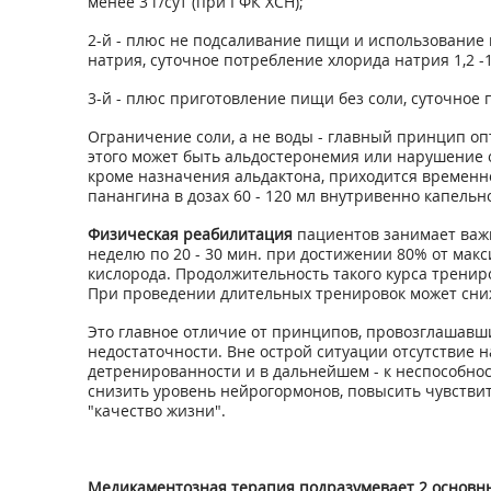
менее 3 г/сут (при I ФК ХСН);
2-й - плюс не подсаливание пищи и использование
натрия, суточное потребление хлорида натрия 1,2 -1,8
3-й - плюс приготовление пищи без соли, суточное п
Ограничение соли, а не воды - главный принцип оп
этого может быть альдостеронемия или нарушение о
кроме назначения альдактона, приходится временн
панангина в дозах 60 - 120 мл внутривенно капельно
Физическая реабилитация
пациентов занимает важн
неделю по 20 - 30 мин. при достижении 80% от ма
кислорода. Продолжительность такого курса тренир
При проведении длительных тренировок может сниж
Это главное отличие от принципов, провозглашавши
недостаточности. Вне острой ситуации отсутствие 
детренированности и в дальнейшем - к неспособно
снизить уровень нейрогормонов, повысить чувствит
"качество жизни".
Медикаментозная терапия подразумевает 2 основн