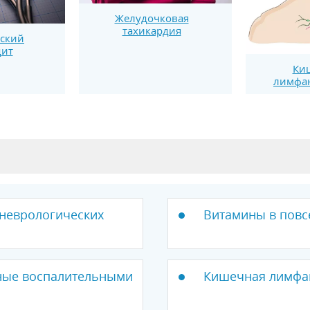
Желудочковая
тахикардия
ский
дит
Ки
лимфан
 неврологических
Витамины в повс
нные воспалительными
Кишечная лимфа