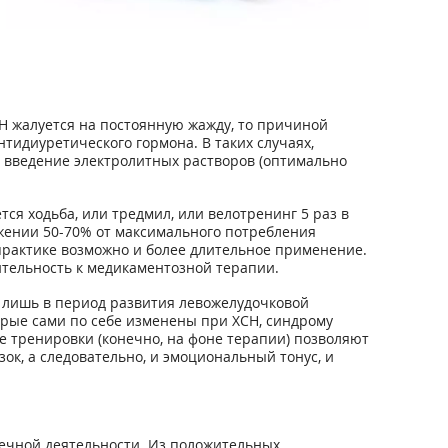
СН жалуется на постоянную жажду, то причиной
тидиуретического гормона. В таких случаях,
 введение электролитных растворов (оптимально
я ходьба, или тредмил, или велотренинг 5 раз в
жении 50-70% от максимального потребления
 практике возможно и более длительное применение.
тельность к медикаментозной терапии.
о лишь в период развития левожелудочковой
орые сами по себе изменены при ХСН, синдрому
 тренировки (конечно, на фоне терапии) позволяют
к, а следовательно, и эмоциональный тонус, и
ечной деятельности. Из положительных