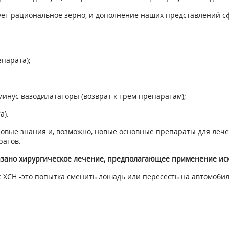
ует рациональное зерно, и дополнение наших представлений 
епарата);
 минус вазодилататоры (возврат к трем препаратам);
а).
ые знания и, возможно, новые основные препараты для лечени
ратов.
зано хирургическое лечение, предполагающее применение иску
ХСН -это попытка сменить лошадь или пересесть на автомобил