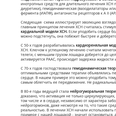
инотропных средств для длительного лечения ХСН 
диуретики), гемодинамическая (вазодилататоры и
фермента (ИАПФ), антагонисты рецепторов к А II (АР
Следующая схема иллюстрирует эволюцию взглядов на
главным принципом лечения ХСН считалась стимуля
кардиальной модели ХСН.
Если уподобить сердце бол
можно подстегнуть, она побежит быстрее и доберетс
С 50-х годов разрабатывалась
кардиореняльная мод
ХСН. Ключом к успешному лечению считали мочегонн
телеги, с меньшим грузом лошадка доберется до цел
активируется РААС, происходит задержка жидкости 
С 70-х годов господствовала
гемодинамическая теор
оптимальными средствами терапии объявлялись п
сердце. В нашем примере это можно уподобить тому
самым облегчить ее передвижение. Не радикальный
В 80-е годы ведущей стала
нейрогуморальная теори
доказано, что активация не только циркулирующих,
том числе и в сердце, независимо от характера за
нейрогормонов, даже несмотря на то, что такие сре
реальностью. В лечении ХСН начали использовать
примере с нашей лошадкой - значит остановиться, д