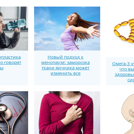
пластика
Новый подход к
то говорят
менопаузе: заморозка
Омега-3 v
ты
ткани яичника может
что вы
изменить все
здоровь
си