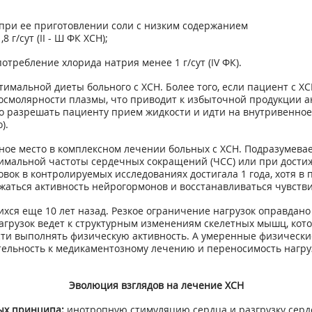
 при ее приготовлении соли с низким содержанием
 г/сут (II - Ш ФК ХСН);
отребление хлорида натрия менее 1 г/сут (IV ФК).
тимальной диеты больного с ХСН. Более того, если пациент с Х
смолярности плазмы, что приводит к избыточной продукции ан
о разрешать пациенту прием жидкости и идти на внутривенное
).
ое место в комплексном лечении больных с ХСН. Подразумеваетс
ксимальной частоты сердечных сокращений (ЧСС) или при дости
овок в контролируемых исследованиях достигала 1 года, хотя в
аться активность нейрогормонов и восстанавливаться чувстви
хся еще 10 лет назад. Резкое ограничение нагрузок оправдан
нагрузок ведет к структурным изменениям скелетных мышц, кот
сти выполнять физическую активность. А умеренные физические
ельность к медикаментозному лечению и переносимость нагрузо
Эволюция взглядов на лечение ХСН
ых принципа:
инотропную стимуляцию сердца и разгрузку серд