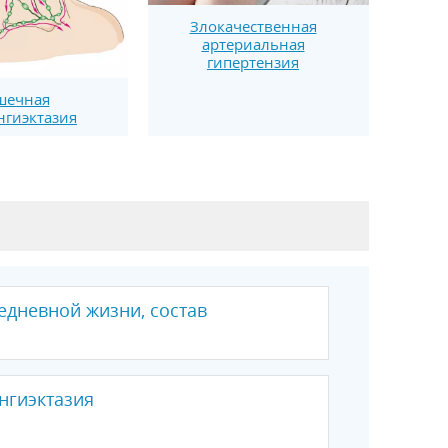
Злокачественная
артериальная
гипертензия
шечная
гиэктазия
едневной жизни, состав
нгиэктазия