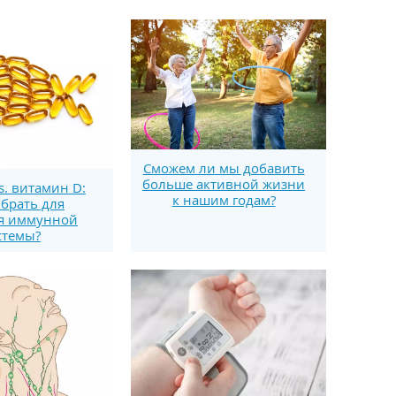
Сможем ли мы добавить
больше активной жизни
s. витамин D:
к нашим годам?
брать для
я иммунной
стемы?