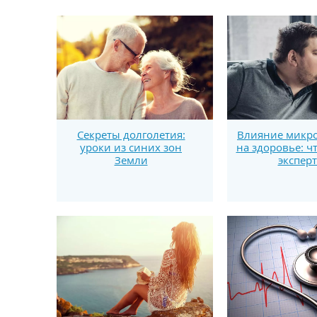
Секреты долголетия:
Влияние микро
уроки из синих зон
на здоровье: ч
Земли
экспер