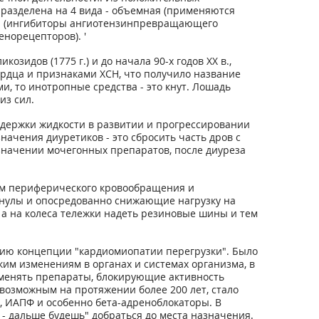
разделена на 4 вида - объемная (применяются
ая (ингибиторы ангиотензинпревращающего
енорецепторов). '
идов (1775 г.) и до начала 90-х годов XX в.,
рдца и признаками ХСН, что получило название
и, то инотропные средства - это кнут. Лошадь
из сил.
держки жидкости в развитии и прогрессировании
ачения диуретиков - это сбросить часть дров с
азначении мочегонных препаратов, после диуреза
ям периферического кровообращения и
нулы и опосредованно снижающие нагрузку на
 а на колеса тележки надеть резиновые шины и тем
нию концепции "кардиомиопатии перегрузки". Было
им изменениям в органах и системах организма, в
рименять препараты, блокирующие активность
невозможным на протяжении более 200 лет, стало
 ИАПФ и особенно бета-адреноблокаторы. В
 - дальше будешь" добраться до места назначения.