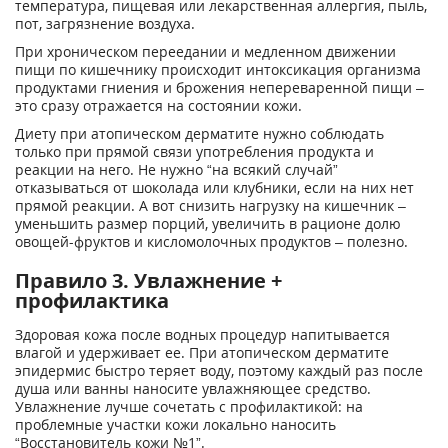
температура, пищевая или лекарственная аллергия, пыль,
пот, загрязнение воздуха.
При хроническом переедании и медленном движении
пищи по кишечнику происходит интоксикация организма
продуктами гниения и брожения непереваренной пищи –
это сразу отражается на состоянии кожи.
Диету при атопическом дерматите нужно соблюдать
только при прямой связи употребления продукта и
реакции на него. Не нужно “на всякий случай”
отказываться от шоколада или клубники, если на них нет
прямой реакции. А вот снизить нагрузку на кишечник –
уменьшить размер порций, увеличить в рационе долю
овощей-фруктов и кисломолочных продуктов – полезно.
Правило 3. Увлажнение +
профилактика
Здоровая кожа после водных процедур напитывается
влагой и удерживает ее. При атопическом дерматите
эпидермис быстро теряет воду, поэтому каждый раз после
душа или ванны наносите увлажняющее средство.
Увлажнение лучше сочетать с профилактикой: на
проблемные участки кожи локально наносить
“Восстановитель кожи №1”.