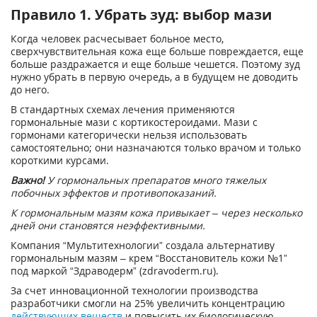
Правило 1. Убрать зуд: выбор мази
Когда человек расчесывает больное место,
сверхчувствительная кожа еще больше повреждается, еще
больше раздражается и еще больше чешется. Поэтому зуд
нужно убрать в первую очередь, а в будущем не доводить
до него.
В стандартных схемах лечения применяются
гормональные мази с кортикостероидами. Мази с
гормонами категорически нельзя использовать
самостоятельно; они назначаются только врачом и только
короткими курсами.
Важно!
У гормональных препаратов много тяжелых
побочных эффектов и противопоказаний.
К гормональным мазям кожа привыкает – через несколько
дней они становятся неэффективными.
Компания “Мультитехнологии” создала альтернативу
гормональным мазям – крем “Восстановитель кожи №1”
под маркой “Здраводерм” (zdravoderm.ru).
За счет инновационной технологии производства
разработчики смогли на 25% увеличить концентрацию
действующих веществ
и повысить их биологическую