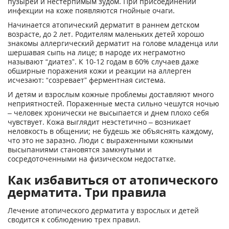
пузырей и нестерпимым зудом. При присоединении
инфекции на коже появляются гнойные очаги.
Начинается атопический дерматит в раннем детском
возрасте, до 2 лет. Родителям маленьких детей хорошо
знакомы аллергический дерматит на голове младенца или
шершавая сыпь на лице; в народе их неграмотно
называют “диатез”. К 10-12 годам в 60% случаев даже
обширные поражения кожи и реакции на аллерген
исчезают: “созревает” ферментная система.
И детям и взрослым кожные проблемы доставляют много
неприятностей. Пораженные места сильно чешутся ночью
– человек хронически не высыпается и днем плохо себя
чувствует. Кожа выглядит неэстетично – возникает
неловкость в общении; не будешь же объяснять каждому,
что это не заразно. Люди с выраженными кожными
высыпаниями становятся замкнутыми и
сосредоточенными на физическом недостатке.
Как избавиться от атопического
дерматита. Три правила
Лечение атопического дерматита у взрослых и детей
сводится к соблюдению трех правил.