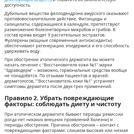
доступность.
Дубильные вещества феллодендрона амурского оказывают
противовоспалительное действие. Фитонциды и
салицилаты, содержащиеся в календуле, препятствуют
размножению болезнетворных микробов и грибов. В
состав крема входят 9 растительных экстрактов.
Фуллерены (мощные современные антиоксиданты)
обеспечивают регенерацию эпидермиса и его способность
удерживать воду.
При обострении атопического дерматита вы можете
начать лечение с “Восстановителя кожи №1” марки
“Здраводерм” – возможно, гормональные средства вообще
не понадобятся. По отзывам пациентов и врачей-
дерматологов, “”Восстановитель кожи №1” устраняет
симптомы дерматита после двух-трех применений.
Правило 2. Убрать повреждающие
факторы: соблюдать диету и чистоту
При атопическом дерматите бывают периоды ремиссии
(когда нет никаких внешних проявлений болезни) и
периоды обострения. Причина обострения – контакт с
повреждающими факторами: слишком высокая или низкая