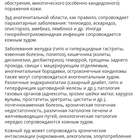
обострения, микотического (особенно кандидозного)
поражения кожи.
Зуд аногенитальной области, как правило, сопровождает
паразитарные заболевания: тениоидоз, аскаридоз,
описторхоз, амебиаз, лямблиоз и др. Иногда
гонорейнотрихомонадная инфекция сопровождается
кожным зудом.
Заболевания желудка (гипо и гиперацидные гастриты,
язвенная болезнь, полипоз), кишечника (колиты,
дискинезии, дисбактериоз), геморрой, трещины заднего
прохода, свищи с мацерирующим отделяемым,
аногенитальные бородавки, остроконечные кондиломы
также могут сопровождаться аногенитальным зудом.
Различные эндокринопатии (сахарный диабет, гипо и
гиперфункция щитовидной железы и др.), патология
тазовых органов (аднекситы, эрозии шейки матки, каруроз
вульвы, простатиты, уретриты, циститы и др.),
почечнокаменная болезнь, хроническая почечная
недостаточность, различная патология печени и
желчевыводящих путей, онкологическая патология
нередко сопровождаются кожным зудом.
Кожный зуд может сопровождать хронические
интоксикации (наркомания, алкоголизм, злоупотребление