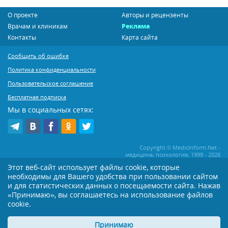
О проекте
Авторы и рецензенты
Врачам и клиникам
Реклама
Контакты
Карта сайта
Сообщить об ошибке
Политика конфиденциальности
Пользовательское соглашение
Бесплатная подписка
Мы в социальных сетях:
Copyright © MedicInform.Net -
медицина, психология, 1999 - 2026
Этот веб-сайт использует файлы cookie, которые
необходимы для Вашего удобства при пользовании сайтом
Копирование или иное распространение статей нашего сайта строго
воспрещается. Копирование раздела "Новости" допускается при наличии
и для статистических данных о посещаемости сайта. Нажав
активной открытой для поисковиков ссылки на MedicInform.Net
«Принимаю», вы соглашаетесь на использование файлов
cookie.
Материалы на сайте представлены в справочных целях. Редакция не всегда
разделяет мнение авторов опубликованных материалов. Перед
применением тех или иных рекомендаций настоятельно рекомендуется
Принимаю
посоветоваться с Вашим лечащим врачом!