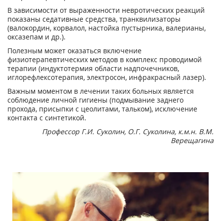
В зависимости от выраженности невротических реакций
показаны седативные средства, транквилизаторы
(валокордин, корвалол, настойка пустырника, валерианы,
оксазепам и др.).
Полезным может оказаться включение
физиотерапевтических методов в комплекс проводимой
терапии (индуктотермия области надпочечников,
иглорефлексотерапия, электросон, инфракрасный лазер).
Важным моментом в лечении таких больных является
соблюдение личной гигиены (подмывание заднего
прохода, присыпки с цеолитами, тальком), исключение
контакта с синтетикой.
Профессор Г.И. Суколин, О.Г. Суколина, к.м.н. В.М.
Верещагина