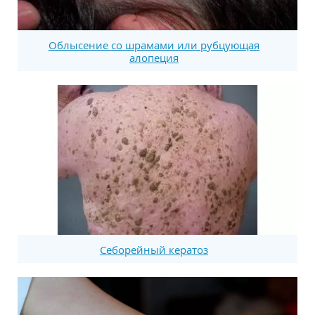
Облысение со шрамами или рубцующая
алопеция
Себорейный кератоз