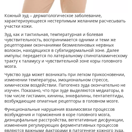
Кожный зуд – дерматологическое заболевание,
характеризующееся нестерпимым желанием расчесывать
участки кожи.
Зуд, как и тактильная, температурная и болевая
чувствительность, воспринимается одними и теми же
рецепторами окончаниями безмиелиновых нервных
волокон, находящихся в субэпидермальной зоне. Далее
импульс передается по латеральному спиноталамическому
тракту к таламусу и чувствительной зоне коры головного
мозга.
Чувство зуда может возникать при легком прикосновении,
изменении температуры, эмоциональном стрессе,
химическом воздействии. Патогенез зуда окончательно не
изучен. Показано, что при зуде выделяются медиаторы, в
том числе гистамин, кинины, энкефалины, пентапептиды,
возбуждающие опиатные рецепторы в головном мозге.
Функциональные нарушения взаимосвязи процессов
возбуждения и торможения в коре головного мозга,
диэнцефальные расстройства, вегетативные дисфункции,
изменения регулирующих ферментативных процессов
являются важными факторами в патогенезе кожного зуда.