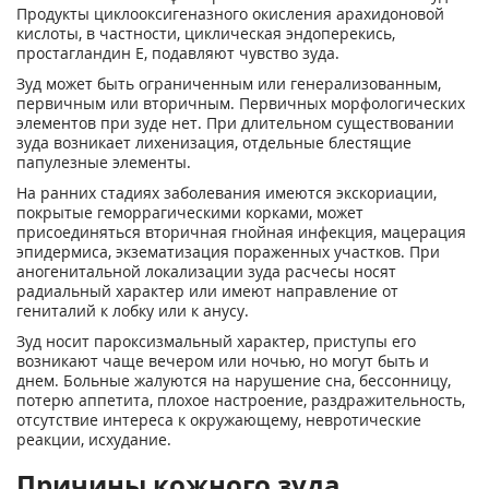
Продукты циклооксигеназного окисления арахидоновой
кислоты, в частности, циклическая эндоперекись,
простагландин Е, подавляют чувство зуда.
Зуд может быть ограниченным или генерализованным,
первичным или вторичным. Первичных морфологических
элементов при зуде нет. При длительном существовании
зуда возникает лихенизация, отдельные блестящие
папулезные элементы.
На ранних стадиях заболевания имеются экскориации,
покрытые геморрагическими корками, может
присоединяться вторичная гнойная инфекция, мацерация
эпидермиса, экзематизация пораженных участков. При
аногенитальной локализации зуда расчесы носят
радиальный характер или имеют направление от
гениталий к лобку или к анусу.
Зуд носит пароксизмальный характер, приступы его
возникают чаще вечером или ночью, но могут быть и
днем. Больные жалуются на нарушение сна, бессонницу,
потерю аппетита, плохое настроение, раздражительность,
отсутствие интереса к окружающему, невротические
реакции, исхудание.
Причины кожного зуда