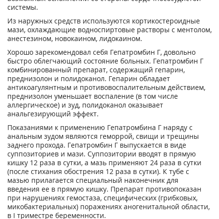
системы.
Из наружных средств используются кортикостероидные
мази, охлаждающие водноспиртовые растворы с ментолом,
анестезином, новокаином, лидокаином.
Хорошо зарекомендовал себя Гепатромбин Г, довольно
быстро облегчающий состояние больных. Гепатромбин Г
комбинированный препарат, содержащий гепарин,
преднизолон и полидоканол. Гепарин обладает
антикоагулянтным и противовоспалительным действием,
преднизолон уменьшает воспаление (в том числе
аллергическое) и зуд, полидоканол оказывает
анальгезирующий эффект.
Показаниями к применению Гепатромбина Г наряду с
анальным зудом являются геморрой, свищи и трещины
заднего прохода. Гепатромбин Г выпускается в виде
суппозиториев и мази. Суппозитории вводят в прямую
кишку 12 раза в сутки, а мазь применяют 24 раза в сутки
(после стихания обострения 12 раза в сутки). К тубе с
мазью прилагается специальный наконечник для
введения ее в прямую кишку. Препарат противопоказан
при нарушениях гемостаза, специфических (грибковых,
микобактериальных) поражениях аногенитальной области,
в I триместре беременности.