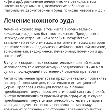
кофе и др.), различные аллергические реакции, в том
числе на медикаменты, психические заболевания
(патомимия, дерматозойный бред, психозы, неврозы и др.).
Лечение кожного зуда
Лечение кожного зуда, в том числе аногенитальной
локализации, должно быть комплексным. Прежде всего
необходимо устранить или ослабить воздействие
выявленных этиологических и патогенетических факторов
(лечение чесотки, педикулеза, амебиаза, глистной инвазии,
трихомониаза, эндокринной, печеночной, почечной и др.
патологий).
В случаях выраженных воспалительных явлений можно
использовать глюкокортикоиды (преднизолон 10 - 40 мг в
сутки с последующей постепенной отменой препарата).
Антигистаминные препараты предпочтительно применять
во второй половине дня, желательно в инъекционной
форме. Препараты кальция показаны в случае
преобладания тонуса парасимпатической системы (яркий,
быстро появляющийся красный дермографизм). В случае
преобладания тонуса симпатической системы препараты
кальция следует назначать с осторожностью ввиду
возможных осложнений со стороны сердечнососудистой