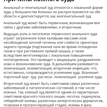
Анальный и генитальный зуд относятся к локальной форме
зуда, у большинства больных он распространяется на обе
области и диагностируется, как аногенитальный зуд.
Анальный зуд может быть первичным, возникающим вне
связи с другими заболеваниями, и вторичным.
Ведущую роль в патогенезе первичного анального зуда
играет загрязнение кожи каловыми массами изза
несоблюдения личной гигиены или слабости сфинктера
заднего прохода (подтекание кала во время отхождения
газов и при растяжении прямой кишки), а также
вследствие вегетоневроза с локальным повышением
потоотделения. Это приводит к мацерации, раздражению
кожи и возникновению зуда. В дальнейшем развивается
лихенизация, экзематизация, вторичная инфекция, что,
естественно, сопровождается усилением зуда. Возникает
порочный круг: зуд- расчесы- лихенизация- усиление зуда.
Вторичный зуд может быть симптомом самых различных
заболеваний и патологических состояний, в том числе
кожных. Так, кожный зуд является одним из характерных
симптомов красного плоского лишая, чесотки, педикулеза,
себорейной экземы, различных аллергических дерматитов,
псориаза в прогрессирующей стадии, экземы в фазу