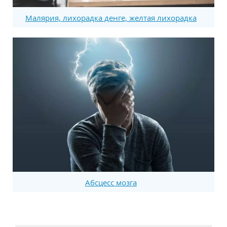
Малярия, лихорадка денге, желтая лихорадка
Абсцесс мозга