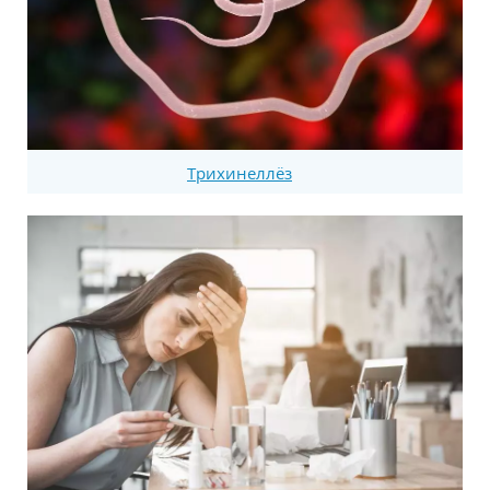
Трихинеллёз