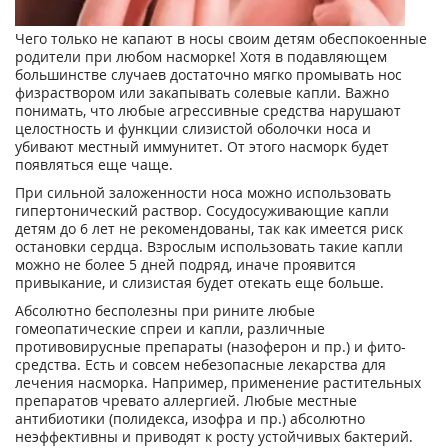
Чего только не капают в носы своим детям обеспокоенные
родители при любом насморке! Хотя в подавляющем
большинстве случаев достаточно мягко промывать нос
физраствором или закапывать солевые капли. Важно
понимать, что любые агрессивные средства нарушают
целостность и функции слизистой оболочки носа и
убивают местный иммунитет. От этого насморк будет
появляться еще чаще.
При сильной заложенности носа можно использовать
гипертонический раствор. Сосудосуживающие капли
детям до 6 лет не рекомендованы, так как имеется риск
остановки сердца. Взрослым использовать такие капли
можно не более 5 дней подряд, иначе проявится
привыкание, и слизистая будет отекать еще больше.
Абсолютно бесполезны при рините любые
гомеопатические спреи и капли, различные
противовирусные препараты (назоферон и пр.) и фито-
средства. Есть и совсем небезопасные лекарства для
лечения насморка. Например, применение растительных
препаратов чревато аллергией. Любые местные
антибиотики (полидекса, изофра и пр.) абсолютно
неэффективны и приводят к росту устойчивых бактерий.