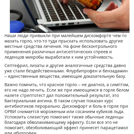
Наши люди привыкли при малейшем дискомфорте чем-то
мазать горло, что-то туда прыскать использовать другие
местные средства лечения. На фоне бесконтрольного
применения различных антисептических спреев и
леденцов микробы выработали к ним устойчивость.
Септефрил, лизаты и другие аналогичные средства давно
уже стали бездейственными. Флурбипрофен и бензадамин
– единственные вещества, имеющие доказательную базу.
Важно помнить, что красное горло – не диагноз, а симптом,
его не надо лечить. Если же при имеющемся в горле белом
налете стрептотест дал положительный результат, это
бактериальная ангина. В таком случае показан курс
антибиотиков перорально. Дискомфорт и боль в горле при
ОРВИ снимается мороженым или сосанием кубиков льда.
Успокоить слизистую помогают также обычные леденцы
благодаря обволакивающему эффекту. Если все это не
помогает, обезболивающий эффект принесет парацетамол
или ибупрофен.