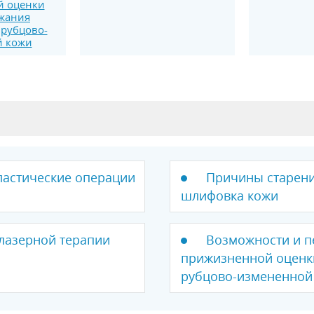
й оценки
жания
рубцово-
й кожи
пластические операции
Причины старени
шлифовка кожи
лазерной терапии
Возможности и п
прижизненной оценк
рубцово-измененной