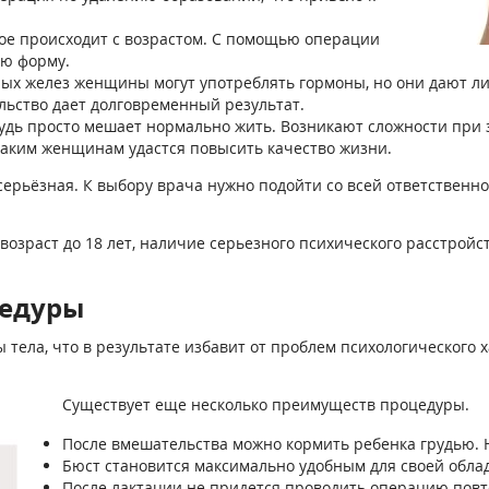
ое происходит с возрастом. С помощью операции
ую форму.
ных желез женщины могут употреблять гормоны, но они дают л
ьство дает долговременный результат.
ь просто мешает нормально жить. Возникают сложности при за
аким женщинам удастся повысить качество жизни.
ерьёзная. К выбору врача нужно подойти со всей ответственно
озраст до 18 лет, наличие серьезного психического расстройст
едуры
 тела, что в результате избавит от проблем психологического 
Существует еще несколько преимуществ процедуры.
После вмешательства можно кормить ребенка грудью. 
Бюст становится максимально удобным для своей обла
После лактации не придется проводить операцию повто