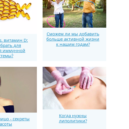
Сможем ли мы добавить
больше активной жизни
s. витамин D:
к нашим годам?
брать для
я иммунной
стемы?
Когда нужны
лицо - секреты
липолитики?
асоты