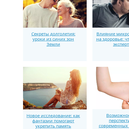
Секреты долголетия:
Влияние микро
уроки из синих зон
на здоровье: ч
Земли
экспер
Возможнос
Новое исследование: как
перспект
фантазии помогают
современных 
укрепить память