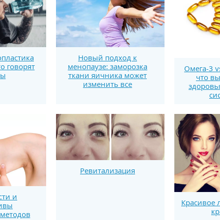
пластика
Новый подход к
то говорят
менопаузе: заморозка
Омега-3 v
ты
ткани яичника может
что вы
изменить все
здоровь
си
Ревитализация
ти и
Красивое 
ивы
кр
методов