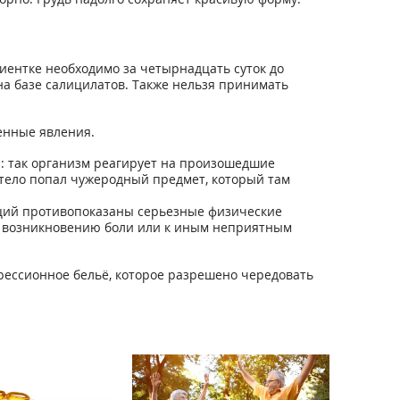
иентке необходимо за четырнадцать суток до
а базе салицилатов. Также нельзя принимать
енные явления.
я: так организм реагирует на произошедшие
 тело попал чужеродный предмет, который там
ций противопоказаны серьезные физические
 к возникновению боли или к иным неприятным
рессионное бельё, которое разрешено чередовать