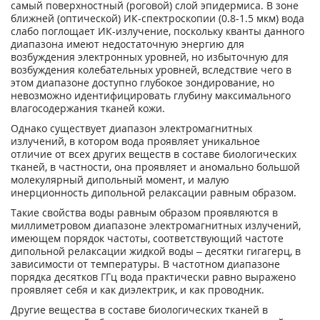
самый поверхностный (роговой) слой эпидермиса. В зоне
ближней (оптической) ИК-спектроскопии (0.8-1.5 мкм) вода
слабо поглощает ИК-излучение, поскольку кванты данного
диапазона имеют недостаточную энергию для
возбуждения электронных уровней, но избыточную для
возбуждения колебательных уровней, вследствие чего в
этом диапазоне доступно глубокое зондирование, но
невозможно идентифицировать глубину максимального
влагосодержания тканей кожи.
Однако существует диапазон электромагнитных
излучений, в котором вода проявляет уникальное
отличие от всех других веществ в составе биологических
тканей, в частности, она проявляет и аномально большой
молекулярный дипольный момент, и малую
инерционность дипольной релаксации равным образом.
Такие свойства воды равным образом проявляются в
миллиметровом диапазоне электромагнитных излучений,
имеющем порядок частоты, соответствующий частоте
дипольной релаксации жидкой воды – десятки гигагерц, в
зависимости от температуры. В частотном диапазоне
порядка десятков ГГц вода практически равно выражено
проявляет себя и как диэлектрик, и как проводник.
Другие вещества в составе биологических тканей в