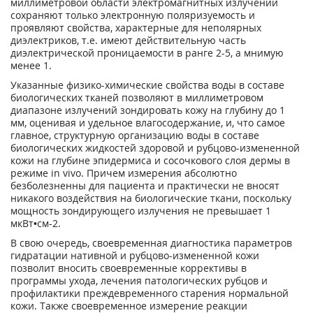
миллиметровой области электромагнитных излучений
сохраняют только электронную поляризуемость и
проявляют свойства, характерные для неполярных
диэлектриков, т.е. имеют действительную часть
диэлектрической проницаемости в ранге 2-5, а мнимую
менее 1.
Указанные физико-химические свойства воды в составе
биологических тканей позволяют в миллиметровом
диапазоне излучений зондировать кожу на глубину до 1
мм, оценивая и удельное влагосодержание, и, что самое
главное, структурную организацию воды в составе
биологических жидкостей здоровой и рубцово-измененной
кожи на глубине эпидермиса и сосочкового слоя дермы в
режиме in vivo. Причем измерения абсолютно
безболезненны для пациента и практически не вносят
никакого воздействия на биологические ткани, поскольку
мощность зондирующего излучения не превышает 1
мкВт•см-2.
В свою очередь, своевременная диагностика параметров
гидратации нативной и рубцово-измененной кожи
позволит вносить своевременные коррективы в
программы ухода, лечения патологических рубцов и
профилактики преждевременного старения нормальной
кожи. Также своевременное измерение реакции