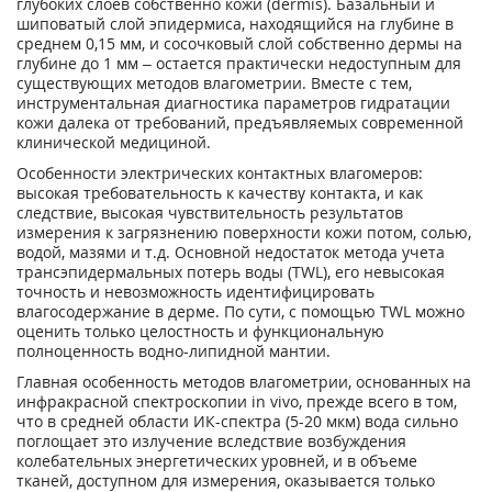
глубоких слоев собственно кожи (dermis). Базальный и
шиповатый слой эпидермиса, находящийся на глубине в
среднем 0,15 мм, и сосочковый слой собственно дермы на
глубине до 1 мм – остается практически недоступным для
существующих методов влагометрии. Вместе с тем,
инструментальная диагностика параметров гидратации
кожи далека от требований, предъявляемых современной
клинической медициной.
Особенности электрических контактных влагомеров:
высокая требовательность к качеству контакта, и как
следствие, высокая чувствительность результатов
измерения к загрязнению поверхности кожи потом, солью,
водой, мазями и т.д. Основной недостаток метода учета
трансэпидермальных потерь воды (TWL), его невысокая
точность и невозможность идентифицировать
влагосодержание в дерме. По сути, с помощью TWL можно
оценить только целостность и функциональную
полноценность водно-липидной мантии.
Главная особенность методов влагометрии, основанных на
инфракрасной спектроскопии in vivo, прежде всего в том,
что в средней области ИК-спектра (5-20 мкм) вода сильно
поглощает это излучение вследствие возбуждения
колебательных энергетических уровней, и в объеме
тканей, доступном для измерения, оказывается только