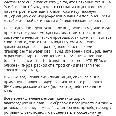
учетом того общеизвестного факта, что нативные ткани на
¾ и более по объему и массе состоят из воды, измерение
параметров гидратации живой кожи несут важную
информацию о ее морфо-функциональной полноценности,
метаболической активности и биологическом возрасте.
На сегодняшний день успешное внедрение в медицинскую
практику получили методы влагометрии, основанные на
измерении электрической проводимости кожи (skin surface
conductance), учете потерь воды путем измерения
давления водяного пара над поверхностью кожи
(transepidermal water loss – TWL), измерении коэффициента
отражения широкополосного ИК-излучения (attenuated
total reflectance – fourier transform infrared – ATR-FTIR), и
ближней инфракрасной спектроскопии (near infrared
spectroscopy – NIR).
В 2000-е годы появились публикации, описывающие
применение явление ядерного магнитного резонанса –
ЯМР-спектроскопии кожи (nuclear magnetic resonance -
NMR).
Все перечисленные методы идентифицируют
влагосодержание главным образом в поверхностном слое –
роговом слое эпидермиса (stratum corneum), либо, наряду с
роговым слоем, позволяют оценить влагосодержание